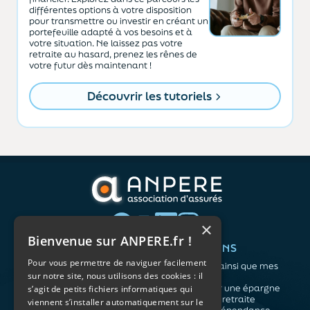
différentes options à votre disposition
pour transmettre ou investir en créant un
portefeuille adapté à vos besoins et à
votre situation. Ne laissez pas votre
retraite au hasard, prenez les rênes de
votre futur dès maintenant !
Découvrir les tutoriels
×
Bienvenue sur ANPERE.fr !
QUI SOMMES-NOUS ?
VOS BESOINS
Pour vous permettre de naviguer facilement
L'association
Me protéger ainsi que mes
sur notre site, nous utilisons des cookies : il
Notre organisation
proches
L’équipe
Me constituer une épargne
s’agit de petits fichiers informatiques qui
Les atouts du contrat
Préparer ma retraite
viennent s’installer automatiquement sur le