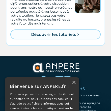
différentes options à votre disposition
pour transmettre ou investir en créant un
portefeuille adapté à vos besoins et à
votre situation. Ne laissez pas votre
retraite au hasard, prenez les rênes de
votre futur dès maintenant !
Découvrir les tutoriels
×
Bienvenue sur ANPERE.fr !
QUI SOMMES-NOUS ?
VOS BESOINS
Pour vous permettre de naviguer facilement
L'association
Me protéger ainsi que mes
sur notre site, nous utilisons des cookies : il
Notre organisation
proches
L’équipe
Me constituer une épargne
s’agit de petits fichiers informatiques qui
Les atouts du contrat
Préparer ma retraite
viennent s’installer automatiquement sur le