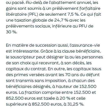
ou pacsé.
Au-delà
de l’abattement annuel,
les
gains sont soumis à un prélèvement forfaitaire
libératoire (PFL) de seulement 7,5 %. Ce qui fait
une taxation globale de
24,7 % avec les
prélèvements sociaux, inférieure au PFU de
30 %.
En matière de succession aus
si, l’assurance-vie
est intéressante. Grâce à la clause bénéficiaire,
le souscripteur peut désigner la ou les personnes
de son choix qui recevront, à son décès, les
capitaux du contrat.
En outre, les capitaux issus
des primes versées avant les 70 ans du déf
unt
sont transmis sans imposition, à chacun des
bénéficiaires désignés, à hauteur de 152.500
euros.
La fraction comprise entre 152.500 et
852.500 euros
est taxée à 20 % et celle
supérieure à 852.500 euros, à 31,
2
5
%.