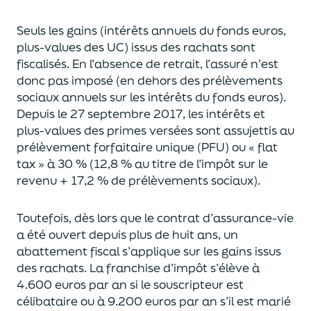
Seuls les gains (intérêts annuels du fonds euros,
plus-values des UC)
issus des rachats sont
fiscalisés. En l’absence de retrait, l’assuré n’est
donc pas imposé
(
en dehors des prélèvements
sociaux annuels sur les intérêts du fonds euros
)
.
Depuis le 27 septembre 2017,
les intérêts et
plus-values des primes versées
sont assujettis au
prélèvement forfaitaire unique (P
FU) ou « flat
tax » à 30 % (12,8 % au titre de l’impôt sur le
revenu + 17,2 % de prélèvements sociaux).
Toutefois, dès lors que le contrat d’assurance-vie
a été ouvert depuis plus de huit ans,
un
abattement fiscal s’applique sur les gains issus
des rachats.
La franchise d’impôt
s’élève à
4.600 euros par an si le souscripteur
est
célibataire ou à 9.200 euros
par an
s’il est marié