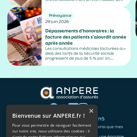
plus de trois jours, sauf exceptions. Cette
mesure, issue de la loi contre les fraudes
sociales et fiscales, s'inscrit dans un
Prévoyance
durcissement plus...
29 juin 2026
Dépassements d’honoraires : la
facture des patients s’alourdit année
après année
Les consultations médicales facturées au-
delà des tarifs de la Sécurité sociale
progressent de plus de 5 % par an,
alimentés par la montée en puissance des
médecins exerçant en secteur 2.
×
Bienvenue sur ANPERE.fr !
QUI SOMMES-NOUS ?
VOS BESOINS
Pour vous permettre de naviguer facilement
L'association
Me protéger ainsi que mes
sur notre site, nous utilisons des cookies : il
Notre organisation
proches
L’équipe
Me constituer une épargne
s’agit de petits fichiers informatiques qui