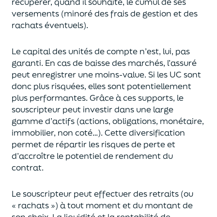
récupérer
, quand il souhaite,
le cumul de ses
versements (
minoré des frais de gestion et des
rachats éventuels).
Le capital des unités de compte n’est, lui, pas
garanti. En cas
de baisse des marchés,
l’assuré
peut enregistrer une moins-value. Si les UC sont
donc plus risquées, elles sont potentiellement
plus performantes.
Grâce à ces supports, le
souscripteur peut
investir dans une large
gamme d’actifs (actions, obligations, monétaire,
immobilier, non coté…)
. Cette diversification
permet de répartir les risques de perte et
d’accroître le potentiel
de
rendement du
contrat.
Le souscripteur peut effectuer des retraits (
ou
« rachats »)
à tout moment et du montant de
son choix
. La
liquidité
et
la rentabilité de