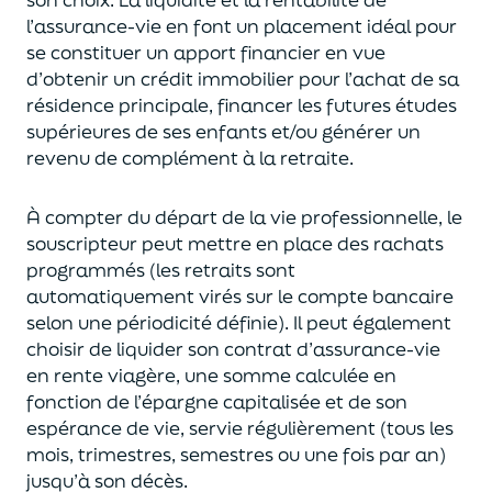
l’assurance-vie en font
un
placement
idéal
pour
se constituer un apport financier en vue
d’obtenir un
crédit immobilier pour l’achat de
s
a
résidence principale, financer les futures études
supérieures de ses enfants
et/
ou
générer un
revenu de complément à la retraite.
À compter du départ de la vie professionnel
le,
l
e
souscripteur
peut mettre en place des rachats
programmés
(les retraits sont
automatiquement virés sur le compte bancaire
selon une périodicité définie). Il peut également
choi
sir
de liquider son contrat d’assurance-vie
en rente viagère
, une somme calculée en
fonction de l’épargne capitalisée et de
son
espérance de vie
,
servie régulièrement (tous les
mois, trimestres, semestres ou une fois par an
)
jusqu’à son décès.