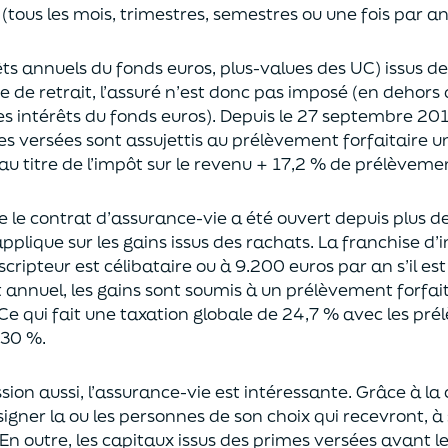
(tous les mois, trimestres, semestres ou une fois par a
rêts annuels du fonds euros, plus-values des UC)
issus d
ce de retrait, l’assuré n’est donc pas imposé
(
en dehors 
es intérêts du fonds euros
)
.
Depuis le 27 septembre 20
es versées
sont assujettis au prélèvement forfaitaire u
au titre de l’impôt sur le revenu + 17,2 % de prélèveme
ue le contrat d’assurance-vie a été ouvert depuis plus d
pplique sur les gains issus des rachats.
La franchise d
uscripteur
est célibataire ou à 9.200 euros
par an
s’il e
t annuel,
les gains sont soumis à un prélèvement forfait
Ce qui fait une taxation globale de
24,7 % avec les pré
 30 %.
sion aus
si, l’assurance-vie est intéressante. Grâce à la 
igner la ou les personnes de son choix qui recevront, à 
En outre, les capitaux issus des primes versées avant l