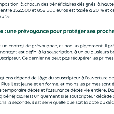
mposition, à chacun des bénéficiaires désignés, à haut
e entre 152.500 et 852.500 euros
est taxée à 20 % et ce
2
5
%.
ès
:
une prévoyance
pour protéger ses proch
st un contrat de prévoyance
, et non un placement. Il p
 montant est défini à la souscription, à un
ou plusieurs b
ouscripteur.
Ce dernier ne peut pas réc
upérer les primes
sations dépend de l’âge
du souscripteur à l’ouverture de
.
Plus il est jeune
et en forme,
et moins les primes s
o
nt 
e temporaire décès et l’assurance
décès
vie entière. Da
) bénéficiaire(s)
uniquement
si le souscripteur décède
ns la seconde, il est servi
quelle que soit la date du déc