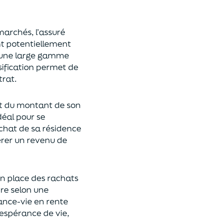
 marchés,
l’assuré
ont potentiellement
s une large gamme
rsification permet de
rat.
t du montant de son
déal
pour se
achat de
s
a résidence
rer un revenu de
n place des rachats
ire
selon une
rance-vie en rente
espérance de vie
,