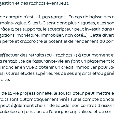
gestion et des rachats éventuels).
 de compte n’est, lui, pas garanti. En cas
de baisse des
moins-value. Si les UC sont donc plus risquées, elles s
râce à ces supports, le souscripteur peut
investir dan
ligations, monétaire, immobilier, non coté…)
. Cette dive
e perte et d’accroître le potentiel
de
rendement du cont
effectuer des retraits (
ou
« rachats »)
à tout moment e
la rentabilité de l’assurance-vie en font
un
placement
i
 financier en vue
d’obtenir un
crédit immobilier pour l’
les futures études supérieures de ses enfants
et/
ou
géné
aite.
de la vie professionnel
le,
l
e souscripteur
peut mettre e
traits sont automatiquement virés sur le compte banca
Il peut également choi
sir
de liquider son contrat d’assu
alculée en fonction de l’épargne capitalisée et de
son