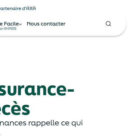
 Partenaire d'AXA
e Facile
Nous contacter
ar ANPERE
ssurance-
écès
inances rappelle ce qui
.