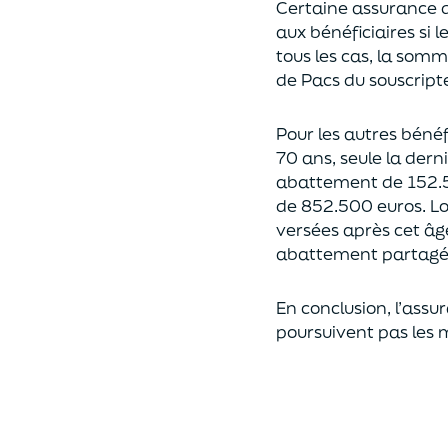
Certaine assurance 
aux bénéficiaires si 
tous les cas, l
a somme 
de Pacs
du souscript
Pour les autres bénéfi
70 ans, seule la derni
abattement de 152.
de
852.500 euros.
Lo
versées après cet âg
abattement partagé e
En conclusion, l’assu
poursuivent pas les 