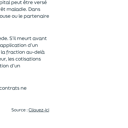
pital
peut être versé
rêt maladie.
Dans
pouse ou le partenaire
ède
. S’il meurt avant
 application
d’un
 la fraction au-delà
eur,
les cotisations
tion d’un
 contrats
ne
Source :
Cliquez-ici