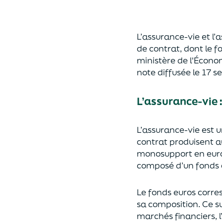
L’assurance-vie et l
de contrat
,
dont le f
ministère de
l'
É
cono
note diffusée
le 17 
L’assurance-vie 
L’assurance-vie est 
contrat produisent a
monosupport en euro
composé d’un fonds e
Le fonds euros corres
sa composition.
Ce su
marchés financiers,