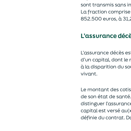
sont transmis sans i
La fraction compris
852.500 euros, à 31,
L’assurance déc
L’assurance décès e
d’un capi
tal, dont le
à la disparition du s
vivant.
Le montant des coti
de son état de santé
distingue
r
l’assuranc
capital est
versé au(x
définie du contrat. Da