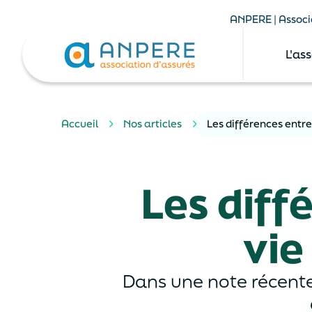
ANPERE | Associa
L'as
Accueil
Nos articles
Les différences entr
Les diff
vie
Dans une note récente,