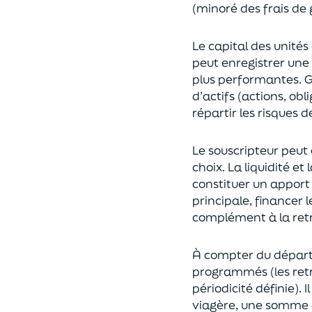
(
minoré des frais de 
Le capital des unités
peut enregistrer une 
plus performantes.
G
d’actifs (actions, ob
répartir les risques d
Le souscripteur peut 
choix
. La
liquidité
et
constituer un apport
principale, financer 
complément à la retr
À compter du départ 
programmés
(les re
périodicité définie). 
viagère
, une somme c