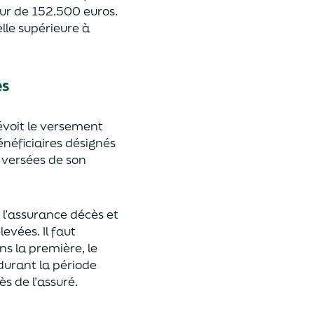
eur de 152.500 euros.
lle supérieure à
es
révoit le versement
énéficiaires désignés
 versées de son
 l’assurance décès et
élevées.
Il faut
ns la première, le
 durant la période
ès de l’assuré.