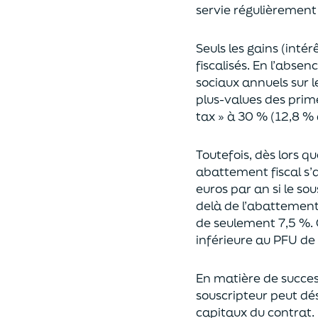
servie régulièrement 
Seuls les gains (inté
fiscalisés. En l’absen
sociaux annuels sur l
plus-values des prim
tax » à 30 % (12,8 % 
Toutefois, dès lors q
abattement fiscal s’a
euros par an si le so
delà
de l’abattemen
de seulement 7,5 %. 
inférieure au PFU de
En matière de succes
souscripteur peut dés
capitaux du contrat.