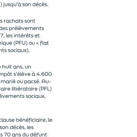
n
)
jusqu’à son décès.
es rachats sont
des prélèvements
17,
les intérêts et
nique (P
FU) ou « flat
nts sociaux).
e huit ans,
un
’impôt
s’élève à 4.600
st marié ou pacsé.
Au-
aire libératoire (PFL)
lèvements sociaux,
clause bénéficiaire, le
son décès, les
es 70 ans du déf
unt