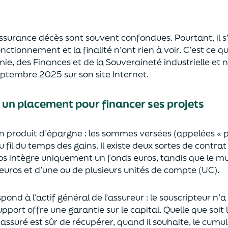
’assurance décès sont
souvent
confondues
. Pourtant, il
onctionnement et la finalité n’ont rien à voir.
C’est ce qu
mie
,
des Finances
et de la Souveraineté industr
ielle et
n
septembre 2025
sur son site Internet.
: un placement pour financer ses projets
un
p
roduit d’épargne
: les sommes versées
(appelées « 
u fil du temps des
gains.
Il e
xiste deux sortes
de contrat
s intègre
uniquement
un fonds euros, tandis que le mu
uros et d’une ou de plusieurs unités de compte (UC).
pond à l’actif général de l’assureur : le souscripteur n’
pport offre une garantie sur le capital. Quelle que soit 
l’assuré est sûr de récupérer
, quand il souhaite,
le cumul