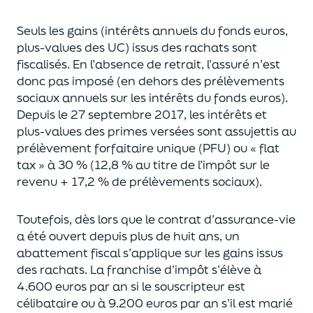
Seuls les gains (intérêts annuels du fonds euros,
plus-values des UC)
issus des rachats sont
fiscalisés. En l’absence de retrait, l’assuré n’est
donc pas imposé
(
en dehors des prélèvements
sociaux annuels sur les intérêts du fonds euros
)
.
Depuis le 27 septembre 2017,
les intérêts et
plus-values des primes versées
sont assujettis au
prélèvement forfaitaire unique (P
FU) ou « flat
tax » à 30 % (12,8 % au titre de l’impôt sur le
revenu + 17,2 % de prélèvements sociaux).
Toutefois, dès lors que le contrat d’assurance-vie
a été ouvert depuis plus de huit ans,
un
abattement fiscal s’applique sur les gains issus
des rachats.
La franchise d’impôt
s’élève à
4.600 euros par an si le souscripteur
est
célibataire ou à 9.200 euros
par an
s’il est marié