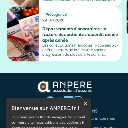
plus de trois jours, sauf exceptions. Cette
mesure, issue de la loi contre les fraudes
sociales et fiscales, s'inscrit dans un
Prévoyance
durcissement plus...
29 juin 2026
Dépassements d’honoraires : la
facture des patients s’alourdit année
après année
Les consultations médicales facturées au-
delà des tarifs de la Sécurité sociale
progressent de plus de 5 % par an,
alimentés par la montée en puissance des
médecins exerçant en secteur 2.
×
Bienvenue sur ANPERE.fr !
QUI SOMMES-NOUS ?
VOS BESOINS
Pour vous permettre de naviguer facilement
L'association
Me protéger ainsi que mes
sur notre site, nous utilisons des cookies : il
Notre organisation
proches
L’équipe
Me constituer une épargne
s’agit de petits fichiers informatiques qui