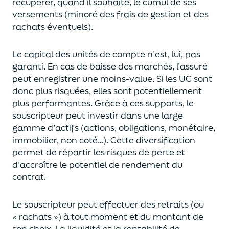
récupérer
, quand il souhaite,
le cumul de ses
versements (
minoré des frais de gestion et des
rachats éventuels).
Le capital des unités de compte n’est, lui, pas
garanti. En cas
de baisse des marchés,
l’assuré
peut enregistrer une moins-value. Si les UC sont
donc plus risquées, elles sont potentiellement
plus performantes.
Grâce à ces supports, le
souscripteur peut
investir dans une large
gamme d’actifs (actions, obligations, monétaire,
immobilier, non coté…)
. Cette diversification
permet de répartir les risques de perte et
d’accroître le potentiel
de
rendement du
contrat.
Le souscripteur peut effectuer des retraits (
ou
« rachats »)
à tout moment et du montant de
son choix
. La
liquidité
et
la rentabilité de