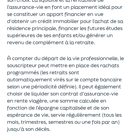
l’assurance-vie en font
un
placement
idéal
pour
se constituer un apport financier en vue
d’obtenir un
crédit immobilier pour l’achat de
s
a
résidence principale, financer les futures études
supérieures de ses enfants
et/
ou
générer un
revenu de complément à la retraite.
À compter du départ de la vie professionnel
le,
l
e
souscripteur
peut mettre en place des rachats
programmés
(les retraits sont
automatiquement virés sur le compte bancaire
selon une périodicité définie). Il peut également
choi
sir
de liquider son contrat d’assurance-vie
en rente viagère
, une somme calculée en
fonction de l’épargne capitalisée et de
son
espérance de vie
,
servie régulièrement (tous les
mois, trimestres, semestres ou une fois par an
)
jusqu’à son décès.