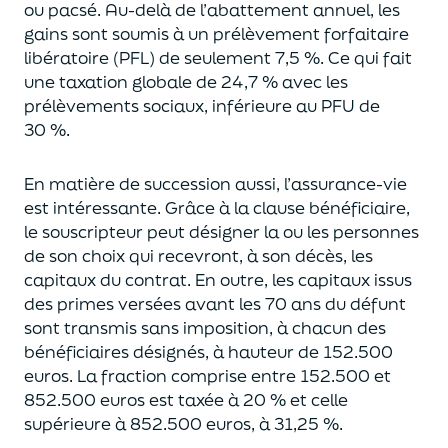
ou pacsé.
Au-delà
de l’abattement annuel,
les
gains sont soumis à un prélèvement forfaitaire
libératoire (PFL) de seulement 7,5 %. Ce qui fait
une taxation globale de
24,7 % avec les
prélèvements sociaux, inférieure au PFU de
30 %.
En matière de succession aus
si, l’assurance-vie
est intéressante. Grâce à la clause bénéficiaire,
le souscripteur peut désigner la ou les personnes
de son choix qui recevront, à son décès, les
capitaux du contrat.
En outre, les capitaux issus
des primes versées avant les 70 ans du déf
unt
sont transmis sans imposition, à chacun des
bénéficiaires désignés, à hauteur de 152.500
euros.
La fraction comprise entre 152.500 et
852.500 euros
est taxée à 20 % et celle
supérieure à 852.500 euros, à 31,
2
5
%.