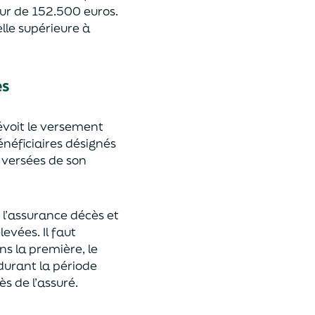
eur de 152.500 euros.
lle supérieure à
es
révoit le versement
énéficiaires désignés
 versées de son
 l’assurance décès et
élevées.
Il faut
ns la première, le
 durant la période
ès de l’assuré.