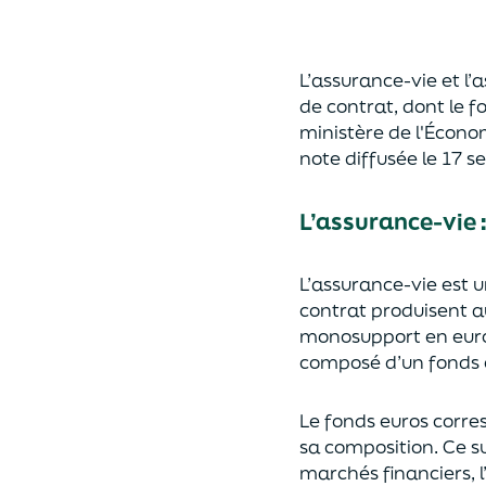
L’assurance-vie et l
de contrat
,
dont le f
ministère de
l'
É
cono
note diffusée
le 17 
L’assurance-vie 
L’assurance-vie est 
contrat produisent a
monosupport en euro
composé d’un fonds e
Le fonds euros corres
sa composition.
Ce su
marchés financiers,