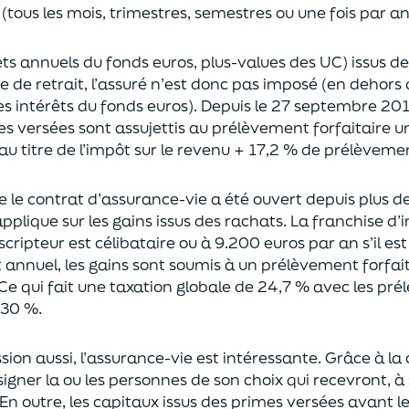
(tous les mois, trimestres, semestres ou une fois par a
rêts annuels du fonds euros, plus-values des UC)
issus d
ce de retrait, l’assuré n’est donc pas imposé
(
en dehors 
es intérêts du fonds euros
)
.
Depuis le 27 septembre 20
es versées
sont assujettis au prélèvement forfaitaire u
au titre de l’impôt sur le revenu + 17,2 % de prélèveme
ue le contrat d’assurance-vie a été ouvert depuis plus d
pplique sur les gains issus des rachats.
La franchise d
uscripteur
est célibataire ou à 9.200 euros
par an
s’il e
t annuel,
les gains sont soumis à un prélèvement forfait
Ce qui fait une taxation globale de
24,7 % avec les pré
 30 %.
sion aus
si, l’assurance-vie est intéressante. Grâce à la 
igner la ou les personnes de son choix qui recevront, à 
En outre, les capitaux issus des primes versées avant l