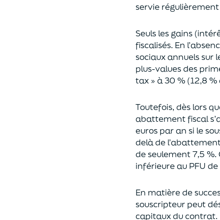
servie régulièrement 
Seuls les gains (inté
fiscalisés. En l’absen
sociaux annuels sur l
plus-values des prim
tax » à 30 % (12,8 % 
Toutefois, dès lors q
abattement fiscal s’a
euros par an si le so
delà
de l’abattemen
de seulement 7,5 %. 
inférieure au PFU de
En matière de succes
souscripteur peut dés
capitaux du contrat.