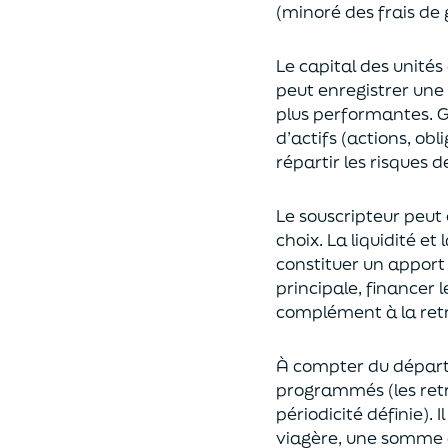
(
minoré des frais de 
Le capital des unités
peut enregistrer une 
plus performantes.
G
d’actifs (actions, ob
répartir les risques d
Le souscripteur peut 
choix
. La
liquidité
et
constituer un apport
principale, financer 
complément à la retr
À compter du départ 
programmés
(les re
périodicité définie). 
viagère
, une somme c