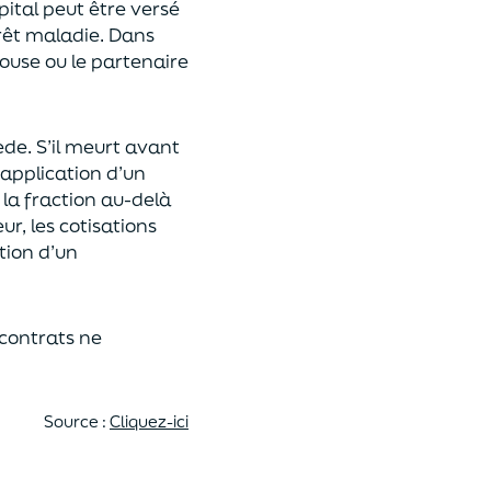
pital
peut être versé
rêt maladie.
Dans
pouse ou le partenaire
ède
. S’il meurt avant
 application
d’un
 la fraction au-delà
eur,
les cotisations
tion d’un
 contrats
ne
Source :
Cliquez-ici