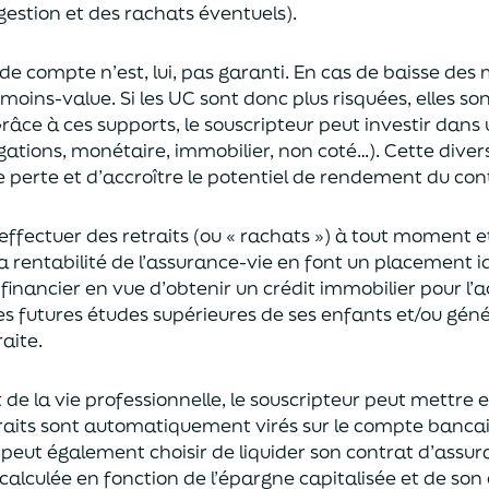
gestion et des rachats éventuels).
 de compte n’est, lui, pas garanti. En cas
de baisse des
moins-value. Si les UC sont donc plus risquées, elles s
râce à ces supports, le souscripteur peut
investir dan
ligations, monétaire, immobilier, non coté…)
. Cette dive
e perte et d’accroître le potentiel
de
rendement du cont
effectuer des retraits (
ou
« rachats »)
à tout moment e
la rentabilité de l’assurance-vie en font
un
placement
i
 financier en vue
d’obtenir un
crédit immobilier pour l’
les futures études supérieures de ses enfants
et/
ou
géné
aite.
de la vie professionnel
le,
l
e souscripteur
peut mettre e
traits sont automatiquement virés sur le compte banca
Il peut également choi
sir
de liquider son contrat d’assu
alculée en fonction de l’épargne capitalisée et de
son