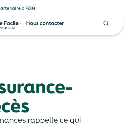
 Partenaire d'AXA
e Facile
Nous contacter
ar ANPERE
ssurance-
écès
inances rappelle ce qui
.