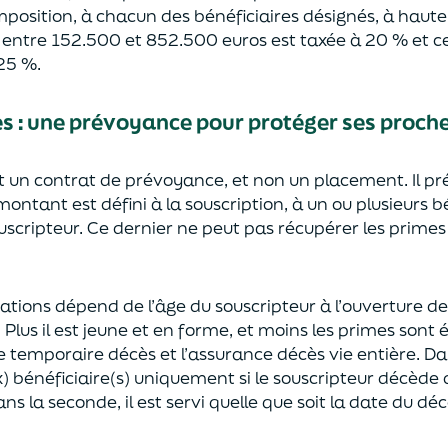
mposition, à chacun des bénéficiaires désignés, à haut
e entre 152.500 et 852.500 euros
est taxée à 20 % et ce
2
5
%.
ès
:
une prévoyance
pour protéger ses proch
st un contrat de prévoyance
, et non un placement. Il p
 montant est défini à la souscription, à un
ou plusieurs b
ouscripteur.
Ce dernier ne peut pas réc
upérer les primes
sations dépend de l’âge
du souscripteur à l’ouverture de
.
Plus il est jeune
et en forme,
et moins les primes s
o
nt 
e temporaire décès et l’assurance
décès
vie entière. Da
) bénéficiaire(s)
uniquement
si le souscripteur décède
ns la seconde, il est servi
quelle que soit la date du déc