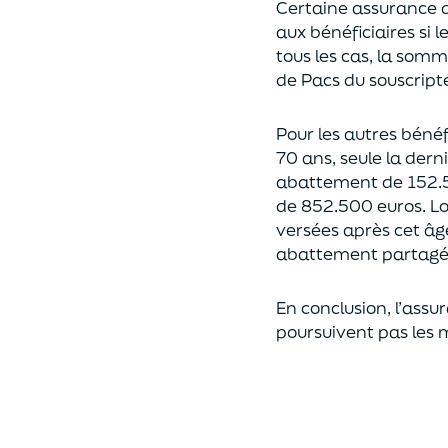
Certaine assurance 
aux bénéficiaires si 
tous les cas, l
a somme 
de Pacs
du souscript
Pour les autres bénéfi
70 ans, seule la derni
abattement de 152.
de
852.500 euros.
Lo
versées après cet âg
abattement partagé e
En conclusion, l’assu
poursuivent pas les 