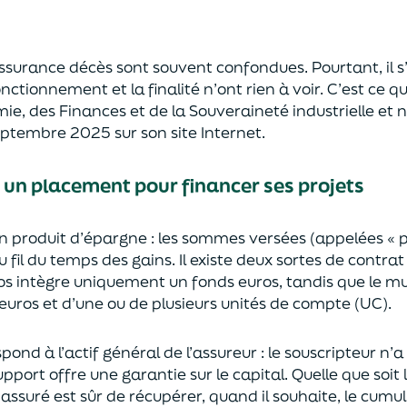
’assurance décès sont
souvent
confondues
. Pourtant, il
onctionnement et la finalité n’ont rien à voir.
C’est ce qu
mie
,
des Finances
et de la Souveraineté industr
ielle et
n
septembre 2025
sur son site Internet.
: un placement pour financer ses projets
un
p
roduit d’épargne
: les sommes versées
(appelées « 
u fil du temps des
gains.
Il e
xiste deux sortes
de contrat
s intègre
uniquement
un fonds euros, tandis que le mu
uros et d’une ou de plusieurs unités de compte (UC).
pond à l’actif général de l’assureur : le souscripteur n’
pport offre une garantie sur le capital. Quelle que soit 
l’assuré est sûr de récupérer
, quand il souhaite,
le cumul