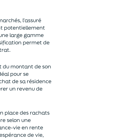
 marchés,
l’assuré
ont potentiellement
s une large gamme
rsification permet de
rat.
t du montant de son
déal
pour se
achat de
s
a résidence
rer un revenu de
n place des rachats
ire
selon une
rance-vie en rente
espérance de vie
,