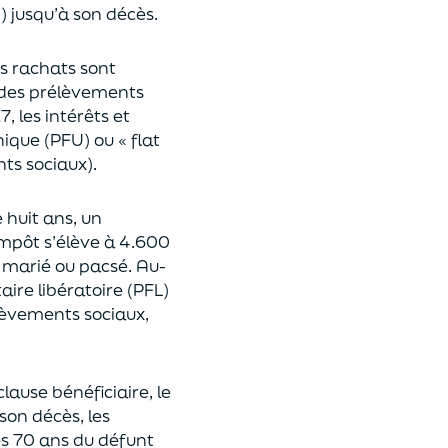
n
)
jusqu’à son décès.
es rachats sont
des prélèvements
17,
les intérêts et
nique (P
FU) ou « flat
nts sociaux).
e huit ans,
un
’impôt
s’élève à 4.600
st marié ou pacsé.
Au-
aire libératoire (PFL)
lèvements sociaux,
clause bénéficiaire, le
son décès, les
es 70 ans du déf
unt