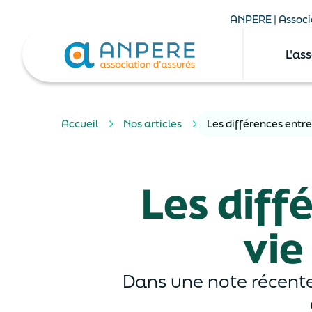
ANPERE | Associa
L'as
Accueil
Nos articles
Les différences entr
Les diff
vie
Dans une note récente,