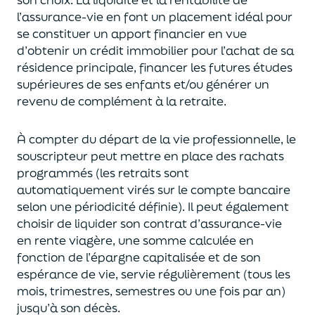
l’assurance-vie en font
un
placement
idéal
pour
se constituer un apport financier en vue
d’obtenir un
crédit immobilier pour l’achat de
s
a
résidence principale, financer les futures études
supérieures de ses enfants
et/
ou
générer un
revenu de complément à la retraite.
À compter du départ de la vie professionnel
le,
l
e
souscripteur
peut mettre en place des rachats
programmés
(les retraits sont
automatiquement virés sur le compte bancaire
selon une périodicité définie). Il peut également
choi
sir
de liquider son contrat d’assurance-vie
en rente viagère
, une somme calculée en
fonction de l’épargne capitalisée et de
son
espérance de vie
,
servie régulièrement (tous les
mois, trimestres, semestres ou une fois par an
)
jusqu’à son décès.