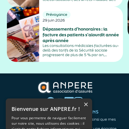
plus de trois jours, sauf exceptions. Cette
mesure, issue de la loi contre les fraudes
sociales et fiscales, s'inscrit dans un
Prévoyance
durcissement plus...
29 juin 2026
Dépassements d’honoraires : la
facture des patients s’alourdit année
après année
Les consultations médicales facturées au-
delà des tarifs de la Sécurité sociale
progressent de plus de 5 % par an,
alimentés par la montée en puissance des
médecins exerçant en secteur 2.
×
Bienvenue sur ANPERE.fr !
QUI SOMMES-NOUS ?
VOS BESOINS
Pour vous permettre de naviguer facilement
L'association
Me protéger ainsi que mes
sur notre site, nous utilisons des cookies : il
Notre organisation
proches
L’équipe
Me constituer une épargne
s’agit de petits fichiers informatiques qui