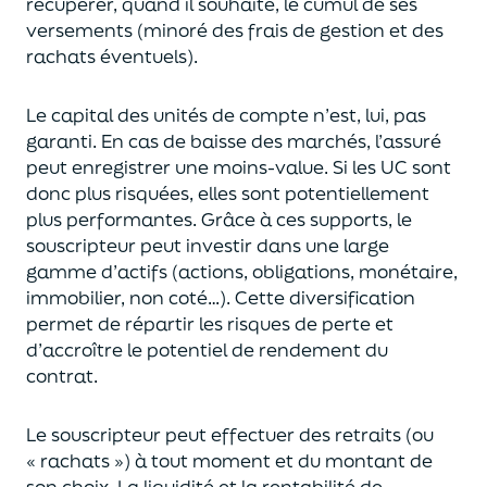
récupérer
, quand il souhaite,
le cumul de ses
versements (
minoré des frais de gestion et des
rachats éventuels).
Le capital des unités de compte n’est, lui, pas
garanti. En cas
de baisse des marchés,
l’assuré
peut enregistrer une moins-value. Si les UC sont
donc plus risquées, elles sont potentiellement
plus performantes.
Grâce à ces supports, le
souscripteur peut
investir dans une large
gamme d’actifs (actions, obligations, monétaire,
immobilier, non coté…)
. Cette diversification
permet de répartir les risques de perte et
d’accroître le potentiel
de
rendement du
contrat.
Le souscripteur peut effectuer des retraits (
ou
« rachats »)
à tout moment et du montant de
son choix
. La
liquidité
et
la rentabilité de