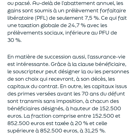
ou pacsé.
Au-delà
de l’abattement annuel,
les
gains sont soumis à un prélèvement forfaitaire
libératoire (PFL) de seulement 7,5 %. Ce qui fait
une taxation globale de
24,7 % avec les
prélèvements sociaux, inférieure au PFU de
30 %.
En matière de succession aus
si, l’assurance-vie
est intéressante. Grâce à la clause bénéficiaire,
le souscripteur peut désigner la ou les personnes
de son choix qui recevront, à son décès, les
capitaux du contrat.
En outre, les capitaux issus
des primes versées avant les 70 ans du déf
unt
sont transmis sans imposition, à chacun des
bénéficiaires désignés, à hauteur de 152.500
euros.
La fraction comprise entre 152.500 et
852.500 euros
est taxée à 20 % et celle
supérieure à 852.500 euros, à 31,
2
5
%.