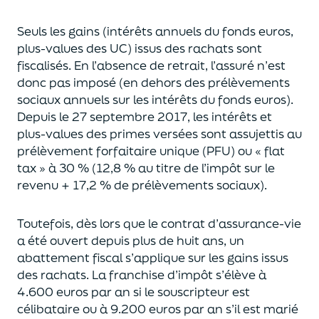
Seuls les gains (intérêts annuels du fonds euros,
plus-values des UC)
issus des rachats sont
fiscalisés. En l’absence de retrait, l’assuré n’est
donc pas imposé
(
en dehors des prélèvements
sociaux annuels sur les intérêts du fonds euros
)
.
Depuis le 27 septembre 2017,
les intérêts et
plus-values des primes versées
sont assujettis au
prélèvement forfaitaire unique (P
FU) ou « flat
tax » à 30 % (12,8 % au titre de l’impôt sur le
revenu + 17,2 % de prélèvements sociaux).
Toutefois, dès lors que le contrat d’assurance-vie
a été ouvert depuis plus de huit ans,
un
abattement fiscal s’applique sur les gains issus
des rachats.
La franchise d’impôt
s’élève à
4.600 euros par an si le souscripteur
est
célibataire ou à 9.200 euros
par an
s’il est marié