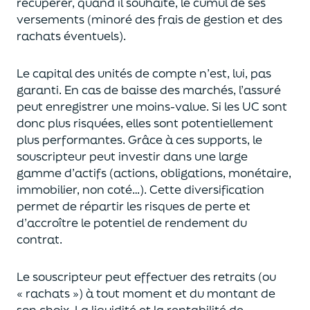
récupérer
, quand il souhaite,
le cumul de ses
versements (
minoré des frais de gestion et des
rachats éventuels).
Le capital des unités de compte n’est, lui, pas
garanti. En cas
de baisse des marchés,
l’assuré
peut enregistrer une moins-value. Si les UC sont
donc plus risquées, elles sont potentiellement
plus performantes.
Grâce à ces supports, le
souscripteur peut
investir dans une large
gamme d’actifs (actions, obligations, monétaire,
immobilier, non coté…)
. Cette diversification
permet de répartir les risques de perte et
d’accroître le potentiel
de
rendement du
contrat.
Le souscripteur peut effectuer des retraits (
ou
« rachats »)
à tout moment et du montant de
son choix
. La
liquidité
et
la rentabilité de