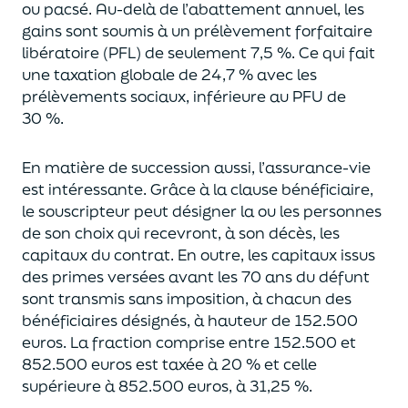
ou pacsé.
Au-delà
de l’abattement annuel,
les
gains sont soumis à un prélèvement forfaitaire
libératoire (PFL) de seulement 7,5 %. Ce qui fait
une taxation globale de
24,7 % avec les
prélèvements sociaux, inférieure au PFU de
30 %.
En matière de succession aus
si, l’assurance-vie
est intéressante. Grâce à la clause bénéficiaire,
le souscripteur peut désigner la ou les personnes
de son choix qui recevront, à son décès, les
capitaux du contrat.
En outre, les capitaux issus
des primes versées avant les 70 ans du déf
unt
sont transmis sans imposition, à chacun des
bénéficiaires désignés, à hauteur de 152.500
euros.
La fraction comprise entre 152.500 et
852.500 euros
est taxée à 20 % et celle
supérieure à 852.500 euros, à 31,
2
5
%.