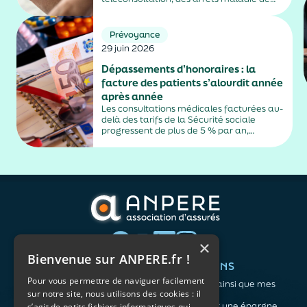
plus de trois jours, sauf exceptions. Cette
mesure, issue de la loi contre les fraudes
sociales et fiscales, s'inscrit dans un
Prévoyance
durcissement plus...
29 juin 2026
Dépassements d’honoraires : la
facture des patients s’alourdit année
après année
Les consultations médicales facturées au-
delà des tarifs de la Sécurité sociale
progressent de plus de 5 % par an,
alimentés par la montée en puissance des
médecins exerçant en secteur 2.
×
Bienvenue sur ANPERE.fr !
QUI SOMMES-NOUS ?
VOS BESOINS
Pour vous permettre de naviguer facilement
L'association
Me protéger ainsi que mes
sur notre site, nous utilisons des cookies : il
Notre organisation
proches
L’équipe
Me constituer une épargne
s’agit de petits fichiers informatiques qui