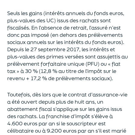
Seuls les gains (intérêts annuels du fonds euros,
plus-values des UC)
issus des rachats sont
fiscalisés. En l’absence de retrait, l’assuré n’est
donc pas imposé
(
en dehors des prélèvements
sociaux annuels sur les intérêts du fonds euros
)
.
Depuis le 27 septembre 2017,
les intérêts et
plus-values des primes versées
sont assujettis au
prélèvement forfaitaire unique (P
FU) ou « flat
tax » à 30 % (12,8 % au titre de l’impôt sur le
revenu + 17,2 % de prélèvements sociaux).
Toutefois, dès lors que le contrat d’assurance-vie
a été ouvert depuis plus de huit ans,
un
abattement fiscal s’applique sur les gains issus
des rachats.
La franchise d’impôt
s’élève à
4.600 euros par an si le souscripteur
est
célibataire ou à 9.200 euros
par an
s’il est marié