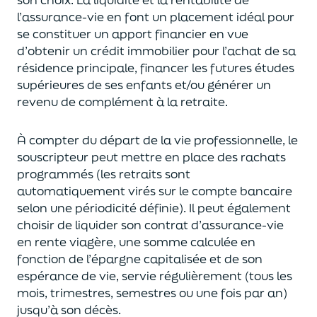
l’assurance-vie en font
un
placement
idéal
pour
se constituer un apport financier en vue
d’obtenir un
crédit immobilier pour l’achat de
s
a
résidence principale, financer les futures études
supérieures de ses enfants
et/
ou
générer un
revenu de complément à la retraite.
À compter du départ de la vie professionnel
le,
l
e
souscripteur
peut mettre en place des rachats
programmés
(les retraits sont
automatiquement virés sur le compte bancaire
selon une périodicité définie). Il peut également
choi
sir
de liquider son contrat d’assurance-vie
en rente viagère
, une somme calculée en
fonction de l’épargne capitalisée et de
son
espérance de vie
,
servie régulièrement (tous les
mois, trimestres, semestres ou une fois par an
)
jusqu’à son décès.