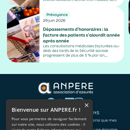
plus de trois jours, sauf exceptions. Cette
mesure, issue de la loi contre les fraudes
sociales et fiscales, s'inscrit dans un
Prévoyance
durcissement plus...
29 juin 2026
Dépassements d’honoraires : la
facture des patients s’alourdit année
après année
Les consultations médicales facturées au-
delà des tarifs de la Sécurité sociale
progressent de plus de 5 % par an,
alimentés par la montée en puissance des
médecins exerçant en secteur 2.
×
Bienvenue sur ANPERE.fr !
QUI SOMMES-NOUS ?
VOS BESOINS
Pour vous permettre de naviguer facilement
L'association
Me protéger ainsi que mes
sur notre site, nous utilisons des cookies : il
Notre organisation
proches
L’équipe
Me constituer une épargne
s’agit de petits fichiers informatiques qui