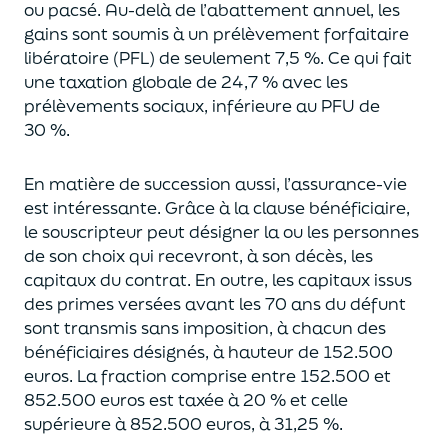
ou pacsé.
Au-delà
de l’abattement annuel,
les
gains sont soumis à un prélèvement forfaitaire
libératoire (PFL) de seulement 7,5 %. Ce qui fait
une taxation globale de
24,7 % avec les
prélèvements sociaux, inférieure au PFU de
30 %.
En matière de succession aus
si, l’assurance-vie
est intéressante. Grâce à la clause bénéficiaire,
le souscripteur peut désigner la ou les personnes
de son choix qui recevront, à son décès, les
capitaux du contrat.
En outre, les capitaux issus
des primes versées avant les 70 ans du déf
unt
sont transmis sans imposition, à chacun des
bénéficiaires désignés, à hauteur de 152.500
euros.
La fraction comprise entre 152.500 et
852.500 euros
est taxée à 20 % et celle
supérieure à 852.500 euros, à 31,
2
5
%.