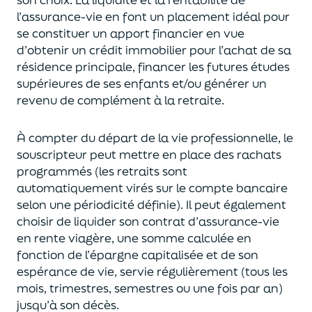
l’assurance-vie en font
un
placement
idéal
pour
se constituer un apport financier en vue
d’obtenir un
crédit immobilier pour l’achat de
s
a
résidence principale, financer les futures études
supérieures de ses enfants
et/
ou
générer un
revenu de complément à la retraite.
À compter du départ de la vie professionnel
le,
l
e
souscripteur
peut mettre en place des rachats
programmés
(les retraits sont
automatiquement virés sur le compte bancaire
selon une périodicité définie). Il peut également
choi
sir
de liquider son contrat d’assurance-vie
en rente viagère
, une somme calculée en
fonction de l’épargne capitalisée et de
son
espérance de vie
,
servie régulièrement (tous les
mois, trimestres, semestres ou une fois par an
)
jusqu’à son décès.