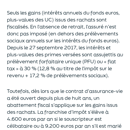
Seuls les gains (intérêts annuels du fonds euros,
plus-values des UC)
issus des rachats sont
fiscalisés. En l’absence de retrait, l’assuré n’est
donc pas imposé
(
en dehors des prélèvements
sociaux annuels sur les intérêts du fonds euros
)
.
Depuis le 27 septembre 2017,
les intérêts et
plus-values des primes versées
sont assujettis au
prélèvement forfaitaire unique (P
FU) ou « flat
tax » à 30 % (12,8 % au titre de l’impôt sur le
revenu + 17,2 % de prélèvements sociaux).
Toutefois, dès lors que le contrat d’assurance-vie
a été ouvert depuis plus de huit ans,
un
abattement fiscal s’applique sur les gains issus
des rachats.
La franchise d’impôt
s’élève à
4.600 euros par an si le souscripteur
est
célibataire ou à 9.200 euros
par an
s’il est marié