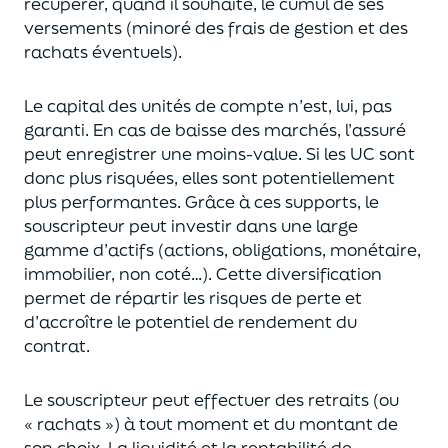
récupérer
, quand il souhaite,
le cumul de ses
versements (
minoré des frais de gestion et des
rachats éventuels).
Le capital des unités de compte n’est, lui, pas
garanti. En cas
de baisse des marchés,
l’assuré
peut enregistrer une moins-value. Si les UC sont
donc plus risquées, elles sont potentiellement
plus performantes.
Grâce à ces supports, le
souscripteur peut
investir dans une large
gamme d’actifs (actions, obligations, monétaire,
immobilier, non coté…)
. Cette diversification
permet de répartir les risques de perte et
d’accroître le potentiel
de
rendement du
contrat.
Le souscripteur peut effectuer des retraits (
ou
« rachats »)
à tout moment et du montant de
son choix
. La
liquidité
et
la rentabilité de