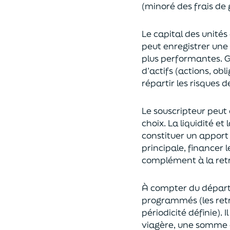
(
minoré des frais de 
Le capital des unités
peut enregistrer une 
plus performantes.
G
d’actifs (actions, ob
répartir les risques d
Le souscripteur peut 
choix
. La
liquidité
et
constituer un apport
principale, financer 
complément à la retr
À compter du départ 
programmés
(les re
périodicité définie). 
viagère
, une somme c