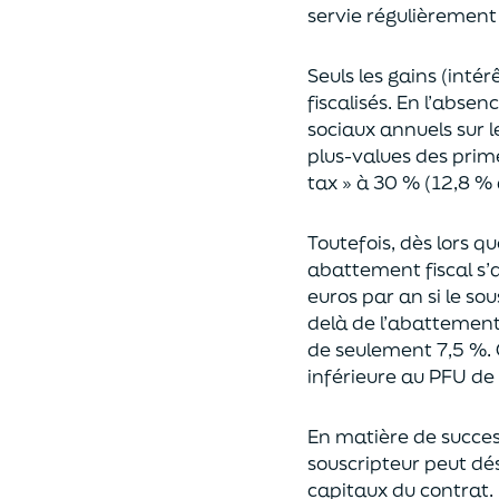
servie régulièrement 
Seuls les gains (inté
fiscalisés. En l’absen
sociaux annuels sur l
plus-values des prim
tax » à 30 % (12,8 % 
Toutefois, dès lors q
abattement fiscal s’a
euros par an si le so
delà
de l’abattemen
de seulement 7,5 %. 
inférieure au PFU de
En matière de succes
souscripteur peut dés
capitaux du contrat.