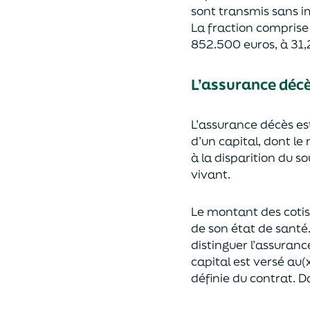
sont transmis sans i
La fraction compris
852.500 euros, à 31,
L’assurance déc
L’assurance décès e
d’un capi
tal, dont le
à la disparition du s
vivant.
Le montant des coti
de son état de santé
distingue
r
l’assuranc
capital est
versé au(x
définie du contrat. Da