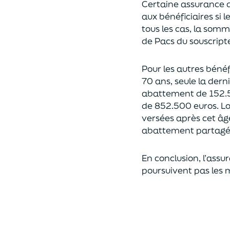
Certaine assurance 
aux bénéficiaires si 
tous les cas, l
a somme 
de Pacs
du souscript
Pour les autres bénéfi
70 ans, seule la derni
abattement de 152.
de
852.500 euros.
Lo
versées après cet âg
abattement partagé e
En conclusion, l’assu
poursuivent pas les 