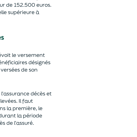
eur de 152.500 euros.
lle supérieure à
es
révoit le versement
énéficiaires désignés
 versées de son
 l’assurance décès et
élevées.
Il faut
ns la première, le
 durant la période
ès de l’assuré.