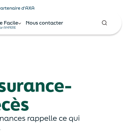
 Partenaire d'AXA
e Facile
Nous contacter
ar ANPERE
ssurance-
écès
inances rappelle ce qui
.