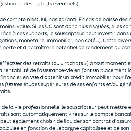
gestion et des rachats éventuels).
 de compte n’est, lui, pas garanti. En cas
de baisse des
moins-value. Si les UC sont donc plus risquées, elles s
râce à ces supports, le souscripteur peut
investir dan
ligations, monétaire, immobilier, non coté…)
. Cette dive
e perte et d’accroître le potentiel
de
rendement du cont
effectuer des retraits (
ou
« rachats »)
à tout moment e
la rentabilité de l’assurance-vie en font
un
placement
i
 financier en vue
d’obtenir un
crédit immobilier pour l’
les futures études supérieures de ses enfants
et/
ou
géné
aite.
de la vie professionnel
le,
l
e souscripteur
peut mettre e
traits sont automatiquement virés sur le compte banca
Il peut également choi
sir
de liquider son contrat d’assu
alculée en fonction de l’épargne capitalisée et de
son