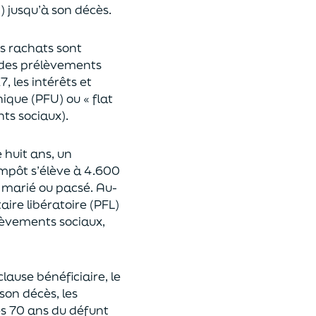
n
)
jusqu’à son décès.
es rachats sont
des prélèvements
17,
les intérêts et
nique (P
FU) ou « flat
nts sociaux).
e huit ans,
un
’impôt
s’élève à 4.600
st marié ou pacsé.
Au-
aire libératoire (PFL)
lèvements sociaux,
clause bénéficiaire, le
son décès, les
es 70 ans du déf
unt