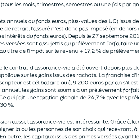
(tous les mois, trimestres, semestres ou une fois par a
rêts annuels du fonds euros, plus-values des UC)
issus d
ce de retrait, l’assuré n’est donc pas imposé
(
en dehors 
es intérêts du fonds euros
)
.
Depuis le 27 septembre 20
es versées
sont assujettis au prélèvement forfaitaire u
au titre de l’impôt sur le revenu + 17,2 % de prélèveme
ue le contrat d’assurance-vie a été ouvert depuis plus d
pplique sur les gains issus des rachats.
La franchise d
uscripteur
est célibataire ou à 9.200 euros
par an
s’il e
t annuel,
les gains sont soumis à un prélèvement forfait
Ce qui fait une taxation globale de
24,7 % avec les pré
 30 %.
sion aus
si, l’assurance-vie est intéressante. Grâce à la 
igner la ou les personnes de son choix qui recevront, à 
En outre, les capitaux issus des primes versées avant l