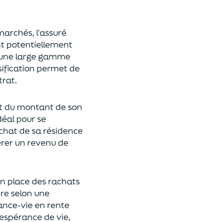
 marchés,
l’assuré
ont potentiellement
s une large gamme
rsification permet de
rat.
t du montant de son
déal
pour se
achat de
s
a résidence
rer un revenu de
n place des rachats
ire
selon une
rance-vie en rente
espérance de vie
,