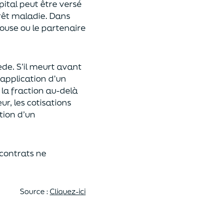
pital
peut être versé
rêt maladie.
Dans
pouse ou le partenaire
ède
. S’il meurt avant
 application
d’un
 la fraction au-delà
eur,
les cotisations
tion d’un
 contrats
ne
Source :
Cliquez-ici