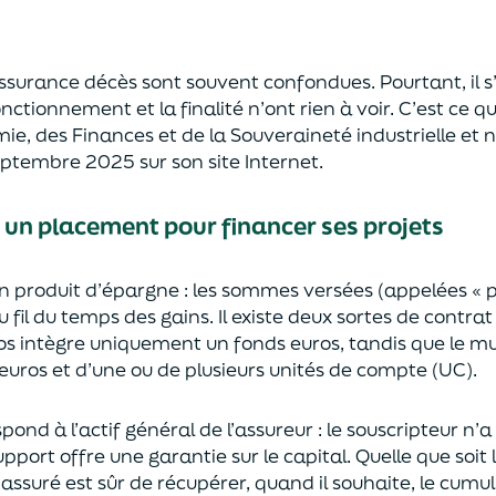
’assurance décès sont
souvent
confondues
. Pourtant, il
onctionnement et la finalité n’ont rien à voir.
C’est ce qu
mie
,
des Finances
et de la Souveraineté industr
ielle et
n
septembre 2025
sur son site Internet.
: un placement pour financer ses projets
un
p
roduit d’épargne
: les sommes versées
(appelées « 
u fil du temps des
gains.
Il e
xiste deux sortes
de contrat
s intègre
uniquement
un fonds euros, tandis que le mu
uros et d’une ou de plusieurs unités de compte (UC).
pond à l’actif général de l’assureur : le souscripteur n’
pport offre une garantie sur le capital. Quelle que soit 
l’assuré est sûr de récupérer
, quand il souhaite,
le cumul