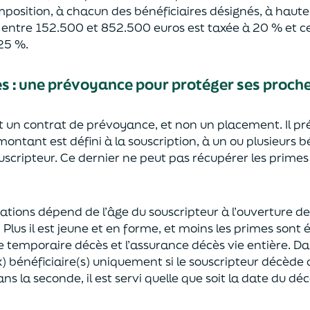
mposition, à chacun des bénéficiaires désignés, à haut
e entre 152.500 et 852.500 euros
est taxée à 20 % et ce
2
5
%.
ès
:
une prévoyance
pour protéger ses proch
st un contrat de prévoyance
, et non un placement. Il p
 montant est défini à la souscription, à un
ou plusieurs b
ouscripteur.
Ce dernier ne peut pas réc
upérer les primes
sations dépend de l’âge
du souscripteur à l’ouverture de
.
Plus il est jeune
et en forme,
et moins les primes s
o
nt 
e temporaire décès et l’assurance
décès
vie entière. Da
) bénéficiaire(s)
uniquement
si le souscripteur décède
ns la seconde, il est servi
quelle que soit la date du déc