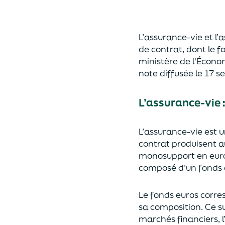
L’assurance-vie et l
de contrat
,
dont le f
ministère de
l'
É
cono
note diffusée
le 17 
L’assurance-vie 
L’assurance-vie est 
contrat produisent a
monosupport en euro
composé d’un fonds e
Le fonds euros corres
sa composition.
Ce su
marchés financiers,