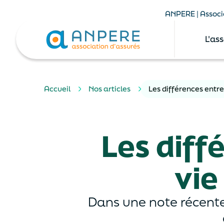
ANPERE | Associa
L'as
Accueil
Nos articles
Les différences entr
Les diff
vie
Dans une note récente,