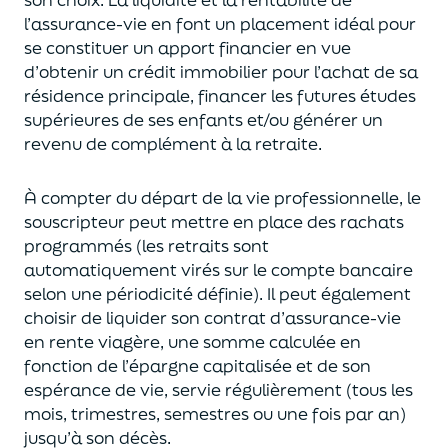
l’assurance-vie en font
un
placement
idéal
pour
se constituer un apport financier en vue
d’obtenir un
crédit immobilier pour l’achat de
s
a
résidence principale, financer les futures études
supérieures de ses enfants
et/
ou
générer un
revenu de complément à la retraite.
À compter du départ de la vie professionnel
le,
l
e
souscripteur
peut mettre en place des rachats
programmés
(les retraits sont
automatiquement virés sur le compte bancaire
selon une périodicité définie). Il peut également
choi
sir
de liquider son contrat d’assurance-vie
en rente viagère
, une somme calculée en
fonction de l’épargne capitalisée et de
son
espérance de vie
,
servie régulièrement (tous les
mois, trimestres, semestres ou une fois par an
)
jusqu’à son décès.