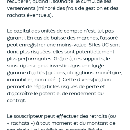
récupérer
, quand il souhaite,
le cumul de ses
versements (
minoré des frais de gestion et des
rachats éventuels).
Le capital des unités de compte n’est, lui, pas
garanti. En cas
de baisse des marchés,
l’assuré
peut enregistrer une moins-value. Si les UC sont
donc plus risquées, elles sont potentiellement
plus performantes.
Grâce à ces supports, le
souscripteur peut
investir dans une large
gamme d’actifs (actions, obligations, monétaire,
immobilier, non coté…)
. Cette diversification
permet de répartir les risques de perte et
d’accroître le potentiel
de
rendement du
contrat.
Le souscripteur peut effectuer des retraits (
ou
« rachats »)
à tout moment et du montant de
son choix
. La
liquidité
et
la rentabilité de