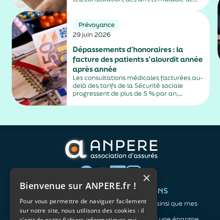
plus de trois jours, sauf exceptions. Cette
mesure, issue de la loi contre les fraudes
sociales et fiscales, s'inscrit dans un
Prévoyance
durcissement plus...
29 juin 2026
Dépassements d’honoraires : la
facture des patients s’alourdit année
après année
Les consultations médicales facturées au-
delà des tarifs de la Sécurité sociale
progressent de plus de 5 % par an,
alimentés par la montée en puissance des
médecins exerçant en secteur 2.
×
Bienvenue sur ANPERE.fr !
QUI SOMMES-NOUS ?
VOS BESOINS
Pour vous permettre de naviguer facilement
L'association
Me protéger ainsi que mes
sur notre site, nous utilisons des cookies : il
Notre organisation
proches
L’équipe
Me constituer une épargne
s’agit de petits fichiers informatiques qui