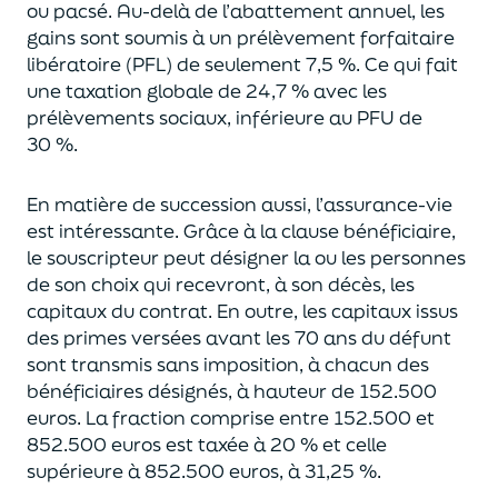
ou pacsé.
Au-delà
de l’abattement annuel,
les
gains sont soumis à un prélèvement forfaitaire
libératoire (PFL) de seulement 7,5 %. Ce qui fait
une taxation globale de
24,7 % avec les
prélèvements sociaux, inférieure au PFU de
30 %.
En matière de succession aus
si, l’assurance-vie
est intéressante. Grâce à la clause bénéficiaire,
le souscripteur peut désigner la ou les personnes
de son choix qui recevront, à son décès, les
capitaux du contrat.
En outre, les capitaux issus
des primes versées avant les 70 ans du déf
unt
sont transmis sans imposition, à chacun des
bénéficiaires désignés, à hauteur de 152.500
euros.
La fraction comprise entre 152.500 et
852.500 euros
est taxée à 20 % et celle
supérieure à 852.500 euros, à 31,
2
5
%.