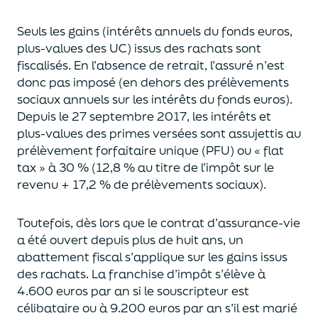
Seuls les gains (intérêts annuels du fonds euros,
plus-values des UC)
issus des rachats sont
fiscalisés. En l’absence de retrait, l’assuré n’est
donc pas imposé
(
en dehors des prélèvements
sociaux annuels sur les intérêts du fonds euros
)
.
Depuis le 27 septembre 2017,
les intérêts et
plus-values des primes versées
sont assujettis au
prélèvement forfaitaire unique (P
FU) ou « flat
tax » à 30 % (12,8 % au titre de l’impôt sur le
revenu + 17,2 % de prélèvements sociaux).
Toutefois, dès lors que le contrat d’assurance-vie
a été ouvert depuis plus de huit ans,
un
abattement fiscal s’applique sur les gains issus
des rachats.
La franchise d’impôt
s’élève à
4.600 euros par an si le souscripteur
est
célibataire ou à 9.200 euros
par an
s’il est marié