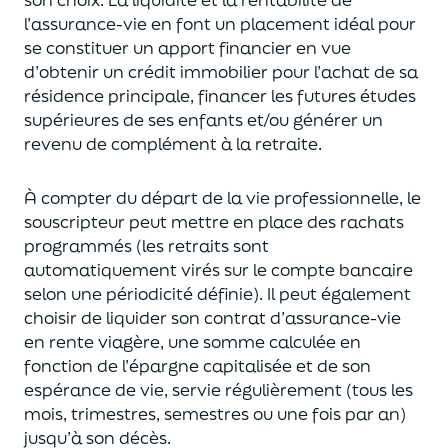
l’assurance-vie en font
un
placement
idéal
pour
se constituer un apport financier en vue
d’obtenir un
crédit immobilier pour l’achat de
s
a
résidence principale, financer les futures études
supérieures de ses enfants
et/
ou
générer un
revenu de complément à la retraite.
À compter du départ de la vie professionnel
le,
l
e
souscripteur
peut mettre en place des rachats
programmés
(les retraits sont
automatiquement virés sur le compte bancaire
selon une périodicité définie). Il peut également
choi
sir
de liquider son contrat d’assurance-vie
en rente viagère
, une somme calculée en
fonction de l’épargne capitalisée et de
son
espérance de vie
,
servie régulièrement (tous les
mois, trimestres, semestres ou une fois par an
)
jusqu’à son décès.