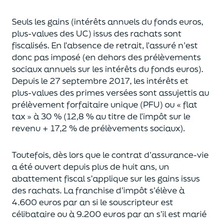
Seuls les gains (intérêts annuels du fonds euros,
plus-values des UC)
issus des rachats sont
fiscalisés. En l’absence de retrait, l’assuré n’est
donc pas imposé
(
en dehors des prélèvements
sociaux annuels sur les intérêts du fonds euros
)
.
Depuis le 27 septembre 2017,
les intérêts et
plus-values des primes versées
sont assujettis au
prélèvement forfaitaire unique (P
FU) ou « flat
tax » à 30 % (12,8 % au titre de l’impôt sur le
revenu + 17,2 % de prélèvements sociaux).
Toutefois, dès lors que le contrat d’assurance-vie
a été ouvert depuis plus de huit ans,
un
abattement fiscal s’applique sur les gains issus
des rachats.
La franchise d’impôt
s’élève à
4.600 euros par an si le souscripteur
est
célibataire ou à 9.200 euros
par an
s’il est marié