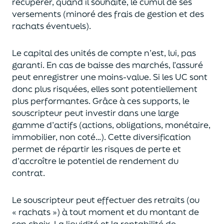
récupérer
, quand il souhaite,
le cumul de ses
versements (
minoré des frais de gestion et des
rachats éventuels).
Le capital des unités de compte n’est, lui, pas
garanti. En cas
de baisse des marchés,
l’assuré
peut enregistrer une moins-value. Si les UC sont
donc plus risquées, elles sont potentiellement
plus performantes.
Grâce à ces supports, le
souscripteur peut
investir dans une large
gamme d’actifs (actions, obligations, monétaire,
immobilier, non coté…)
. Cette diversification
permet de répartir les risques de perte et
d’accroître le potentiel
de
rendement du
contrat.
Le souscripteur peut effectuer des retraits (
ou
« rachats »)
à tout moment et du montant de
son choix
. La
liquidité
et
la rentabilité de