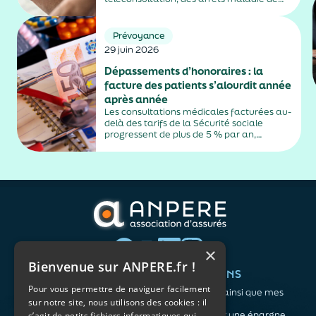
plus de trois jours, sauf exceptions. Cette
mesure, issue de la loi contre les fraudes
sociales et fiscales, s'inscrit dans un
Prévoyance
durcissement plus...
29 juin 2026
Dépassements d’honoraires : la
facture des patients s’alourdit année
après année
Les consultations médicales facturées au-
delà des tarifs de la Sécurité sociale
progressent de plus de 5 % par an,
alimentés par la montée en puissance des
médecins exerçant en secteur 2.
×
Bienvenue sur ANPERE.fr !
QUI SOMMES-NOUS ?
VOS BESOINS
Pour vous permettre de naviguer facilement
L'association
Me protéger ainsi que mes
sur notre site, nous utilisons des cookies : il
Notre organisation
proches
L’équipe
Me constituer une épargne
s’agit de petits fichiers informatiques qui