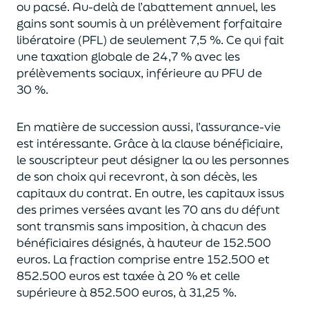
ou pacsé.
Au-delà
de l’abattement annuel,
les
gains sont soumis à un prélèvement forfaitaire
libératoire (PFL) de seulement 7,5 %. Ce qui fait
une taxation globale de
24,7 % avec les
prélèvements sociaux, inférieure au PFU de
30 %.
En matière de succession aus
si, l’assurance-vie
est intéressante. Grâce à la clause bénéficiaire,
le souscripteur peut désigner la ou les personnes
de son choix qui recevront, à son décès, les
capitaux du contrat.
En outre, les capitaux issus
des primes versées avant les 70 ans du déf
unt
sont transmis sans imposition, à chacun des
bénéficiaires désignés, à hauteur de 152.500
euros.
La fraction comprise entre 152.500 et
852.500 euros
est taxée à 20 % et celle
supérieure à 852.500 euros, à 31,
2
5
%.