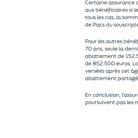
Certaine assurance 
aux bénéficiaires si 
tous les cas, l
a somme 
de Pacs
du souscript
Pour les autres bénéfi
70 ans, seule la derni
abattement de 152.
de
852.500 euros.
Lo
versées après cet âg
abattement partagé e
En conclusion, l’assu
poursuivent pas les 