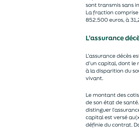
sont transmis sans i
La fraction compris
852.500 euros, à 31,
L’assurance déc
L’assurance décès e
d’un capi
tal, dont le
à la disparition du s
vivant.
Le montant des coti
de son état de santé
distingue
r
l’assuranc
capital est
versé au(x
définie du contrat. Da