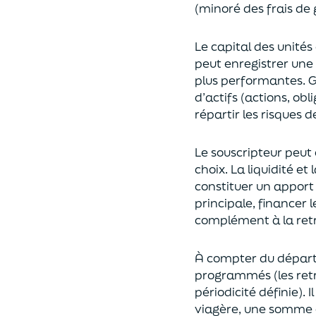
(
minoré des frais de 
Le capital des unités
peut enregistrer une 
plus performantes.
G
d’actifs (actions, ob
répartir les risques d
Le souscripteur peut 
choix
. La
liquidité
et
constituer un apport
principale, financer 
complément à la retr
À compter du départ 
programmés
(les re
périodicité définie). 
viagère
, une somme c