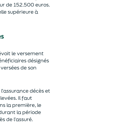
eur de 152.500 euros.
lle supérieure à
es
révoit le versement
énéficiaires désignés
 versées de son
 l’assurance décès et
élevées.
Il faut
ns la première, le
 durant la période
ès de l’assuré.