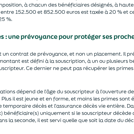
mposition, à chacun des bénéficiaires désignés, à haut
e entre 152.500 et 852.500 euros
est taxée à 20 % et ce
2
5
%.
ès
:
une prévoyance
pour protéger ses proch
st un contrat de prévoyance
, et non un placement. Il p
 montant est défini à la souscription, à un
ou plusieurs b
ouscripteur.
Ce dernier ne peut pas réc
upérer les primes
sations dépend de l’âge
du souscripteur à l’ouverture de
.
Plus il est jeune
et en forme,
et moins les primes s
o
nt 
e temporaire décès et l’assurance
décès
vie entière. Da
) bénéficiaire(s)
uniquement
si le souscripteur décède
ns la seconde, il est servi
quelle que soit la date du déc