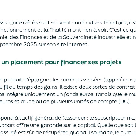
’assurance décès sont
souvent
confondues
. Pourtant, il
onctionnement et la finalité n’ont rien à voir.
C’est ce qu
mie
,
des Finances
et de la Souveraineté industr
ielle et
n
septembre 2025
sur son site Internet.
: un placement pour financer ses projets
un
p
roduit d’épargne
: les sommes versées
(appelées « 
u fil du temps des
gains.
Il e
xiste deux sortes
de contrat
s intègre
uniquement
un fonds euros, tandis que le mu
uros et d’une ou de plusieurs unités de compte (UC).
pond à l’actif général de l’assureur : le souscripteur n’
pport offre une garantie sur le capital. Quelle que soit 
l’assuré est sûr de récupérer
, quand il souhaite,
le cumul