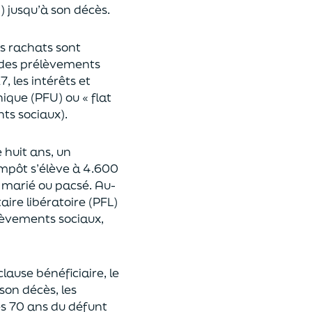
n
)
jusqu’à son décès.
es rachats sont
des prélèvements
17,
les intérêts et
nique (P
FU) ou « flat
nts sociaux).
e huit ans,
un
’impôt
s’élève à 4.600
st marié ou pacsé.
Au-
aire libératoire (PFL)
lèvements sociaux,
clause bénéficiaire, le
son décès, les
es 70 ans du déf
unt