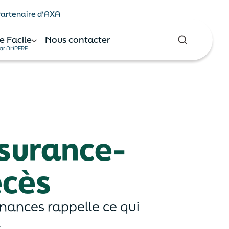
 Partenaire d'AXA
e Facile
Nous contacter
ar ANPERE
ssurance-
écès
inances rappelle ce qui
.