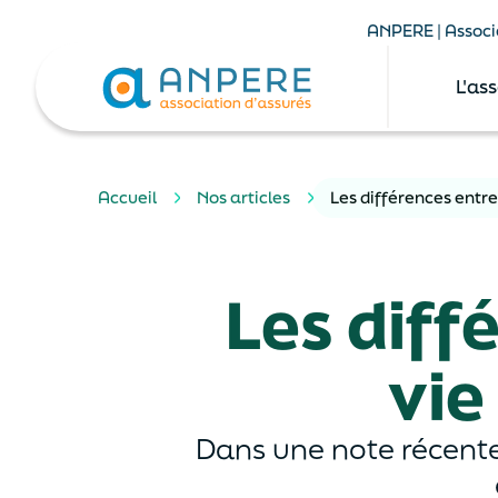
ANPERE | Associa
L'as
Accueil
Nos articles
Les différences entr
Les diff
vie
Dans une note récente,