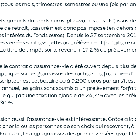
(tous les mois, trimestres, semestres ou une fois par a
rêts annuels du fonds euros, plus-values des UC)
issus d
ce de retrait, l’assuré n’est donc pas imposé
(
en dehors 
es intérêts du fonds euros
)
.
Depuis le 27 septembre 20
es versées
sont assujettis au prélèvement forfaitaire u
au titre de l’impôt sur le revenu + 17,2 % de prélèveme
ue le contrat d’assurance-vie a été ouvert depuis plus d
pplique sur les gains issus des rachats.
La franchise d
uscripteur
est célibataire ou à 9.200 euros
par an
s’il e
t annuel,
les gains sont soumis à un prélèvement forfait
Ce qui fait une taxation globale de
24,7 % avec les pré
 30 %.
sion aus
si, l’assurance-vie est intéressante. Grâce à la 
igner la ou les personnes de son choix qui recevront, à 
En outre, les capitaux issus des primes versées avant l