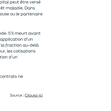
pital
peut être versé
rêt maladie.
Dans
pouse ou le partenaire
ède
. S’il meurt avant
 application
d’un
 la fraction au-delà
eur,
les cotisations
tion d’un
 contrats
ne
Source :
Cliquez-ici