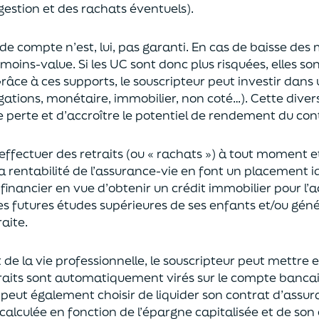
gestion et des rachats éventuels).
 de compte n’est, lui, pas garanti. En cas
de baisse des
moins-value. Si les UC sont donc plus risquées, elles s
râce à ces supports, le souscripteur peut
investir dan
ligations, monétaire, immobilier, non coté…)
. Cette dive
e perte et d’accroître le potentiel
de
rendement du cont
effectuer des retraits (
ou
« rachats »)
à tout moment e
la rentabilité de l’assurance-vie en font
un
placement
i
 financier en vue
d’obtenir un
crédit immobilier pour l’
les futures études supérieures de ses enfants
et/
ou
géné
aite.
de la vie professionnel
le,
l
e souscripteur
peut mettre e
traits sont automatiquement virés sur le compte banca
Il peut également choi
sir
de liquider son contrat d’assu
alculée en fonction de l’épargne capitalisée et de
son