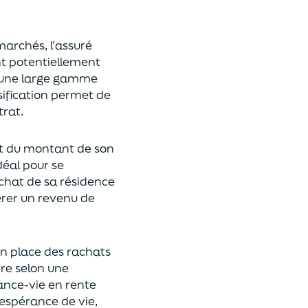
 marchés,
l’assuré
ont potentiellement
s une large gamme
rsification permet de
rat.
t du montant de son
déal
pour se
achat de
s
a résidence
rer un revenu de
n place des rachats
ire
selon une
rance-vie en rente
espérance de vie
,