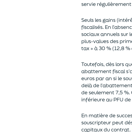
servie régulièrement 
Seuls les gains (inté
fiscalisés. En l’absen
sociaux annuels sur l
plus-values des prim
tax » à 30 % (12,8 % 
Toutefois, dès lors q
abattement fiscal s’a
euros par an si le so
delà
de l’abattemen
de seulement 7,5 %. 
inférieure au PFU de
En matière de succes
souscripteur peut dés
capitaux du contrat.