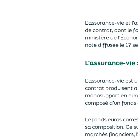
L’assurance-vie et l
de contrat
,
dont le f
ministère de
l'
É
cono
note diffusée
le 17 
L’assurance-vie 
L’assurance-vie est 
contrat produisent a
monosupport en euro
composé d’un fonds e
Le fonds euros corres
sa composition.
Ce su
marchés financiers,