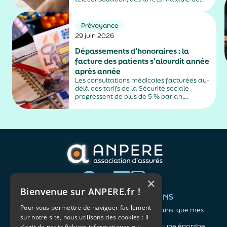
plus de trois jours, sauf exceptions. Cette
mesure, issue de la loi contre les fraudes
sociales et fiscales, s'inscrit dans un
Prévoyance
durcissement plus...
29 juin 2026
Dépassements d’honoraires : la
facture des patients s’alourdit année
après année
Les consultations médicales facturées au-
delà des tarifs de la Sécurité sociale
progressent de plus de 5 % par an,
alimentés par la montée en puissance des
médecins exerçant en secteur 2.
×
Bienvenue sur ANPERE.fr !
QUI SOMMES-NOUS ?
VOS BESOINS
Pour vous permettre de naviguer facilement
L'association
Me protéger ainsi que mes
sur notre site, nous utilisons des cookies : il
Notre organisation
proches
L’équipe
Me constituer une épargne
s’agit de petits fichiers informatiques qui