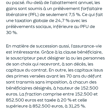
ou pacsé.
Au-delà
de l’abattement annuel,
les
gains sont soumis à un prélèvement forfaitaire
libératoire (PFL) de seulement 7,5 %. Ce qui fait
une taxation globale de
24,7 % avec les
prélèvements sociaux, inférieure au PFU de
30 %.
En matière de succession aus
si, l’assurance-vie
est intéressante. Grâce à la clause bénéficiaire,
le souscripteur peut désigner la ou les personnes
de son choix qui recevront, à son décès, les
capitaux du contrat.
En outre, les capitaux issus
des primes versées avant les 70 ans du déf
unt
sont transmis sans imposition, à chacun des
bénéficiaires désignés, à hauteur de 152.500
euros.
La fraction comprise entre 152.500 et
852.500 euros
est taxée à 20 % et celle
supérieure à 852.500 euros, à 31,
2
5
%.