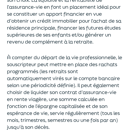
l’assurance-vie en font
un
placement
idéal
pour
se constituer un apport financier en vue
d’obtenir un
crédit immobilier pour l’achat de
s
a
résidence principale, financer les futures études
supérieures de ses enfants
et/
ou
générer un
revenu de complément à la retraite.
À compter du départ de la vie professionnel
le,
l
e
souscripteur
peut mettre en place des rachats
programmés
(les retraits sont
automatiquement virés sur le compte bancaire
selon une périodicité définie). Il peut également
choi
sir
de liquider son contrat d’assurance-vie
en rente viagère
, une somme calculée en
fonction de l’épargne capitalisée et de
son
espérance de vie
,
servie régulièrement (tous les
mois, trimestres, semestres ou une fois par an
)
jusqu’à son décès.