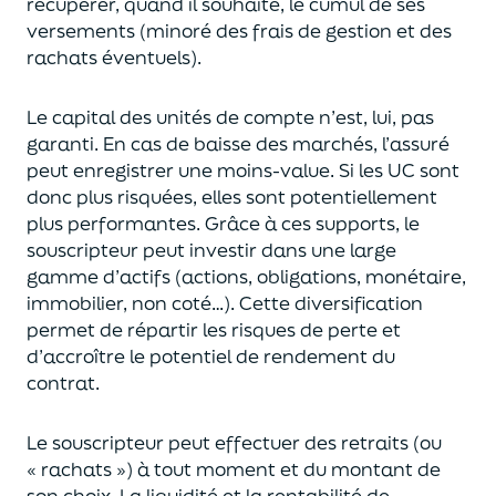
récupérer
, quand il souhaite,
le cumul de ses
versements (
minoré des frais de gestion et des
rachats éventuels).
Le capital des unités de compte n’est, lui, pas
garanti. En cas
de baisse des marchés,
l’assuré
peut enregistrer une moins-value. Si les UC sont
donc plus risquées, elles sont potentiellement
plus performantes.
Grâce à ces supports, le
souscripteur peut
investir dans une large
gamme d’actifs (actions, obligations, monétaire,
immobilier, non coté…)
. Cette diversification
permet de répartir les risques de perte et
d’accroître le potentiel
de
rendement du
contrat.
Le souscripteur peut effectuer des retraits (
ou
« rachats »)
à tout moment et du montant de
son choix
. La
liquidité
et
la rentabilité de