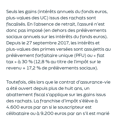
Seuls les gains (intérêts annuels du fonds euros,
plus-values des UC)
issus des rachats sont
fiscalisés. En l’absence de retrait, l’assuré n’est
donc pas imposé
(
en dehors des prélèvements
sociaux annuels sur les intérêts du fonds euros
)
.
Depuis le 27 septembre 2017,
les intérêts et
plus-values des primes versées
sont assujettis au
prélèvement forfaitaire unique (P
FU) ou « flat
tax » à 30 % (12,8 % au titre de l’impôt sur le
revenu + 17,2 % de prélèvements sociaux).
Toutefois, dès lors que le contrat d’assurance-vie
a été ouvert depuis plus de huit ans,
un
abattement fiscal s’applique sur les gains issus
des rachats.
La franchise d’impôt
s’élève à
4.600 euros par an si le souscripteur
est
célibataire ou à 9.200 euros
par an
s’il est marié