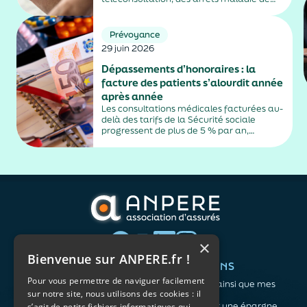
plus de trois jours, sauf exceptions. Cette
mesure, issue de la loi contre les fraudes
sociales et fiscales, s'inscrit dans un
Prévoyance
durcissement plus...
29 juin 2026
Dépassements d’honoraires : la
facture des patients s’alourdit année
après année
Les consultations médicales facturées au-
delà des tarifs de la Sécurité sociale
progressent de plus de 5 % par an,
alimentés par la montée en puissance des
médecins exerçant en secteur 2.
×
Bienvenue sur ANPERE.fr !
QUI SOMMES-NOUS ?
VOS BESOINS
Pour vous permettre de naviguer facilement
L'association
Me protéger ainsi que mes
sur notre site, nous utilisons des cookies : il
Notre organisation
proches
L’équipe
Me constituer une épargne
s’agit de petits fichiers informatiques qui