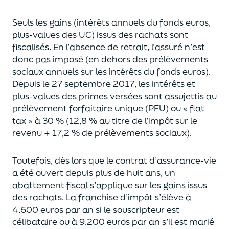
Seuls les gains (intérêts annuels du fonds euros,
plus-values des UC)
issus des rachats sont
fiscalisés. En l’absence de retrait, l’assuré n’est
donc pas imposé
(
en dehors des prélèvements
sociaux annuels sur les intérêts du fonds euros
)
.
Depuis le 27 septembre 2017,
les intérêts et
plus-values des primes versées
sont assujettis au
prélèvement forfaitaire unique (P
FU) ou « flat
tax » à 30 % (12,8 % au titre de l’impôt sur le
revenu + 17,2 % de prélèvements sociaux).
Toutefois, dès lors que le contrat d’assurance-vie
a été ouvert depuis plus de huit ans,
un
abattement fiscal s’applique sur les gains issus
des rachats.
La franchise d’impôt
s’élève à
4.600 euros par an si le souscripteur
est
célibataire ou à 9.200 euros
par an
s’il est marié