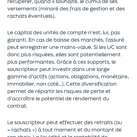
récupérer
, quand il souhaite,
le cumul de ses
versements (
minoré des frais de gestion et des
rachats éventuels).
Le capital des unités de compte n’est, lui, pas
garanti. En cas
de baisse des marchés,
l’assuré
peut enregistrer une moins-value. Si les UC sont
donc plus risquées, elles sont potentiellement
plus performantes.
Grâce à ces supports, le
souscripteur peut
investir dans une large
gamme d’actifs (actions, obligations, monétaire,
immobilier, non coté…)
. Cette diversification
permet de répartir les risques de perte et
d’accroître le potentiel
de
rendement du
contrat.
Le souscripteur peut effectuer des retraits (
ou
« rachats »)
à tout moment et du montant de
son choix
. La
liquidité
et
la rentabilité de