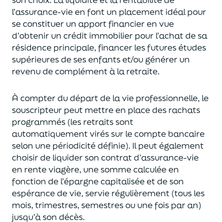
l’assurance-vie en font
un
placement
idéal
pour
se constituer un apport financier en vue
d’obtenir un
crédit immobilier pour l’achat de
s
a
résidence principale, financer les futures études
supérieures de ses enfants
et/
ou
générer un
revenu de complément à la retraite.
À compter du départ de la vie professionnel
le,
l
e
souscripteur
peut mettre en place des rachats
programmés
(les retraits sont
automatiquement virés sur le compte bancaire
selon une périodicité définie). Il peut également
choi
sir
de liquider son contrat d’assurance-vie
en rente viagère
, une somme calculée en
fonction de l’épargne capitalisée et de
son
espérance de vie
,
servie régulièrement (tous les
mois, trimestres, semestres ou une fois par an
)
jusqu’à son décès.