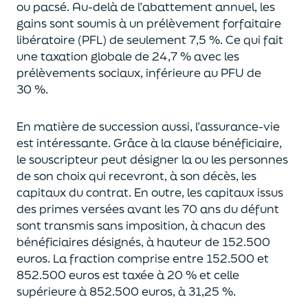
ou pacsé.
Au-delà
de l’abattement annuel,
les
gains sont soumis à un prélèvement forfaitaire
libératoire (PFL) de seulement 7,5 %. Ce qui fait
une taxation globale de
24,7 % avec les
prélèvements sociaux, inférieure au PFU de
30 %.
En matière de succession aus
si, l’assurance-vie
est intéressante. Grâce à la clause bénéficiaire,
le souscripteur peut désigner la ou les personnes
de son choix qui recevront, à son décès, les
capitaux du contrat.
En outre, les capitaux issus
des primes versées avant les 70 ans du déf
unt
sont transmis sans imposition, à chacun des
bénéficiaires désignés, à hauteur de 152.500
euros.
La fraction comprise entre 152.500 et
852.500 euros
est taxée à 20 % et celle
supérieure à 852.500 euros, à 31,
2
5
%.