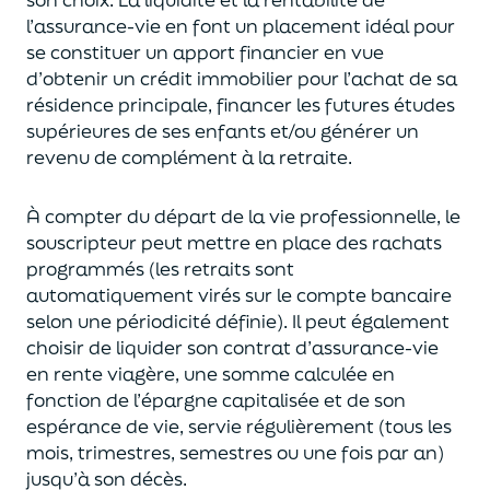
l’assurance-vie en font
un
placement
idéal
pour
se constituer un apport financier en vue
d’obtenir un
crédit immobilier pour l’achat de
s
a
résidence principale, financer les futures études
supérieures de ses enfants
et/
ou
générer un
revenu de complément à la retraite.
À compter du départ de la vie professionnel
le,
l
e
souscripteur
peut mettre en place des rachats
programmés
(les retraits sont
automatiquement virés sur le compte bancaire
selon une périodicité définie). Il peut également
choi
sir
de liquider son contrat d’assurance-vie
en rente viagère
, une somme calculée en
fonction de l’épargne capitalisée et de
son
espérance de vie
,
servie régulièrement (tous les
mois, trimestres, semestres ou une fois par an
)
jusqu’à son décès.