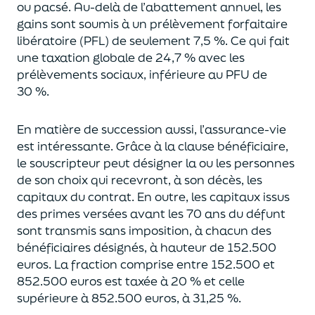
ou pacsé.
Au-delà
de l’abattement annuel,
les
gains sont soumis à un prélèvement forfaitaire
libératoire (PFL) de seulement 7,5 %. Ce qui fait
une taxation globale de
24,7 % avec les
prélèvements sociaux, inférieure au PFU de
30 %.
En matière de succession aus
si, l’assurance-vie
est intéressante. Grâce à la clause bénéficiaire,
le souscripteur peut désigner la ou les personnes
de son choix qui recevront, à son décès, les
capitaux du contrat.
En outre, les capitaux issus
des primes versées avant les 70 ans du déf
unt
sont transmis sans imposition, à chacun des
bénéficiaires désignés, à hauteur de 152.500
euros.
La fraction comprise entre 152.500 et
852.500 euros
est taxée à 20 % et celle
supérieure à 852.500 euros, à 31,
2
5
%.