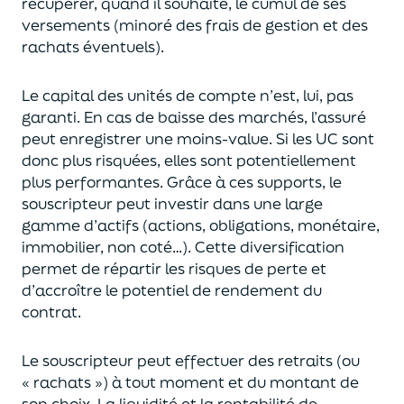
récupérer
, quand il souhaite,
le cumul de ses
versements (
minoré des frais de gestion et des
rachats éventuels).
Le capital des unités de compte n’est, lui, pas
garanti. En cas
de baisse des marchés,
l’assuré
peut enregistrer une moins-value. Si les UC sont
donc plus risquées, elles sont potentiellement
plus performantes.
Grâce à ces supports, le
souscripteur peut
investir dans une large
gamme d’actifs (actions, obligations, monétaire,
immobilier, non coté…)
. Cette diversification
permet de répartir les risques de perte et
d’accroître le potentiel
de
rendement du
contrat.
Le souscripteur peut effectuer des retraits (
ou
« rachats »)
à tout moment et du montant de
son choix
. La
liquidité
et
la rentabilité de