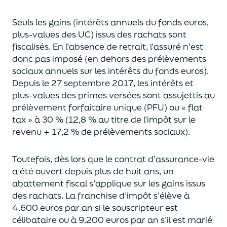
Seuls les gains (intérêts annuels du fonds euros,
plus-values des UC)
issus des rachats sont
fiscalisés. En l’absence de retrait, l’assuré n’est
donc pas imposé
(
en dehors des prélèvements
sociaux annuels sur les intérêts du fonds euros
)
.
Depuis le 27 septembre 2017,
les intérêts et
plus-values des primes versées
sont assujettis au
prélèvement forfaitaire unique (P
FU) ou « flat
tax » à 30 % (12,8 % au titre de l’impôt sur le
revenu + 17,2 % de prélèvements sociaux).
Toutefois, dès lors que le contrat d’assurance-vie
a été ouvert depuis plus de huit ans,
un
abattement fiscal s’applique sur les gains issus
des rachats.
La franchise d’impôt
s’élève à
4.600 euros par an si le souscripteur
est
célibataire ou à 9.200 euros
par an
s’il est marié