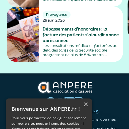
plus de trois jours, sauf exceptions. Cette
mesure, issue de la loi contre les fraudes
sociales et fiscales, s'inscrit dans un
Prévoyance
durcissement plus...
29 juin 2026
Dépassements d’honoraires : la
facture des patients s’alourdit année
après année
Les consultations médicales facturées au-
delà des tarifs de la Sécurité sociale
progressent de plus de 5 % par an,
alimentés par la montée en puissance des
médecins exerçant en secteur 2.
×
Bienvenue sur ANPERE.fr !
QUI SOMMES-NOUS ?
VOS BESOINS
Pour vous permettre de naviguer facilement
L'association
Me protéger ainsi que mes
sur notre site, nous utilisons des cookies : il
Notre organisation
proches
L’équipe
Me constituer une épargne
s’agit de petits fichiers informatiques qui