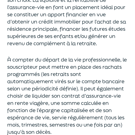
l’assurance-vie en font
un
placement
idéal
pour
se constituer un apport financier en vue
d’obtenir un
crédit immobilier pour l’achat de
s
a
résidence principale, financer les futures études
supérieures de ses enfants
et/
ou
générer un
revenu de complément à la retraite.
À compter du départ de la vie professionnel
le,
l
e
souscripteur
peut mettre en place des rachats
programmés
(les retraits sont
automatiquement virés sur le compte bancaire
selon une périodicité définie). Il peut également
choi
sir
de liquider son contrat d’assurance-vie
en rente viagère
, une somme calculée en
fonction de l’épargne capitalisée et de
son
espérance de vie
,
servie régulièrement (tous les
mois, trimestres, semestres ou une fois par an
)
jusqu’à son décès.