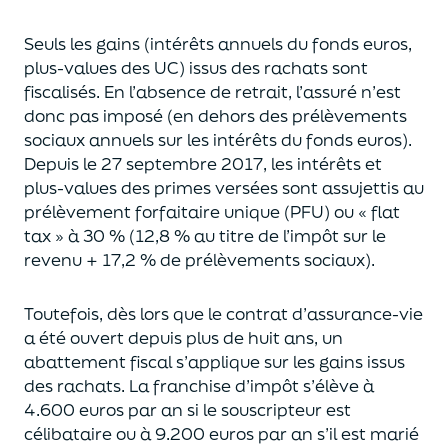
Seuls les gains (intérêts annuels du fonds euros,
plus-values des UC)
issus des rachats sont
fiscalisés. En l’absence de retrait, l’assuré n’est
donc pas imposé
(
en dehors des prélèvements
sociaux annuels sur les intérêts du fonds euros
)
.
Depuis le 27 septembre 2017,
les intérêts et
plus-values des primes versées
sont assujettis au
prélèvement forfaitaire unique (P
FU) ou « flat
tax » à 30 % (12,8 % au titre de l’impôt sur le
revenu + 17,2 % de prélèvements sociaux).
Toutefois, dès lors que le contrat d’assurance-vie
a été ouvert depuis plus de huit ans,
un
abattement fiscal s’applique sur les gains issus
des rachats.
La franchise d’impôt
s’élève à
4.600 euros par an si le souscripteur
est
célibataire ou à 9.200 euros
par an
s’il est marié