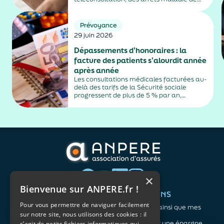
plus de trois jours, sauf exceptions. Cette
mesure, issue de la loi contre les fraudes
sociales et fiscales, s'inscrit dans un
Prévoyance
durcissement plus...
29 juin 2026
Dépassements d’honoraires : la
facture des patients s’alourdit année
après année
Les consultations médicales facturées au-
delà des tarifs de la Sécurité sociale
progressent de plus de 5 % par an,
alimentés par la montée en puissance des
médecins exerçant en secteur 2.
×
Bienvenue sur ANPERE.fr !
QUI SOMMES-NOUS ?
VOS BESOINS
Pour vous permettre de naviguer facilement
L'association
Me protéger ainsi que mes
sur notre site, nous utilisons des cookies : il
Notre organisation
proches
L’équipe
Me constituer une épargne
s’agit de petits fichiers informatiques qui