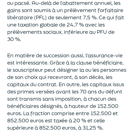
ou pacsé.
Au-delà
de l’abattement annuel,
les
gains sont soumis à un prélèvement forfaitaire
libératoire (PFL) de seulement 7,5 %. Ce qui fait
une taxation globale de
24,7 % avec les
prélèvements sociaux, inférieure au PFU de
30 %.
En matière de succession aus
si, l’assurance-vie
est intéressante. Grâce à la clause bénéficiaire,
le souscripteur peut désigner la ou les personnes
de son choix qui recevront, à son décès, les
capitaux du contrat.
En outre, les capitaux issus
des primes versées avant les 70 ans du déf
unt
sont transmis sans imposition, à chacun des
bénéficiaires désignés, à hauteur de 152.500
euros.
La fraction comprise entre 152.500 et
852.500 euros
est taxée à 20 % et celle
supérieure à 852.500 euros, à 31,
2
5
%.