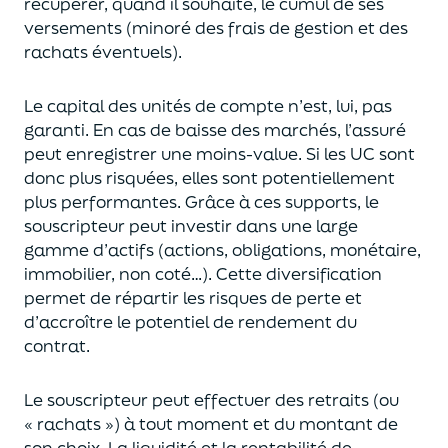
récupérer
, quand il souhaite,
le cumul de ses
versements (
minoré des frais de gestion et des
rachats éventuels).
Le capital des unités de compte n’est, lui, pas
garanti. En cas
de baisse des marchés,
l’assuré
peut enregistrer une moins-value. Si les UC sont
donc plus risquées, elles sont potentiellement
plus performantes.
Grâce à ces supports, le
souscripteur peut
investir dans une large
gamme d’actifs (actions, obligations, monétaire,
immobilier, non coté…)
. Cette diversification
permet de répartir les risques de perte et
d’accroître le potentiel
de
rendement du
contrat.
Le souscripteur peut effectuer des retraits (
ou
« rachats »)
à tout moment et du montant de
son choix
. La
liquidité
et
la rentabilité de