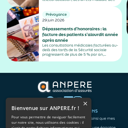
plus de trois jours, sauf exceptions. Cette
mesure, issue de la loi contre les fraudes
sociales et fiscales, s'inscrit dans un
Prévoyance
durcissement plus...
29 juin 2026
Dépassements d’honoraires : la
facture des patients s’alourdit année
après année
Les consultations médicales facturées au-
delà des tarifs de la Sécurité sociale
progressent de plus de 5 % par an,
alimentés par la montée en puissance des
médecins exerçant en secteur 2.
×
Bienvenue sur ANPERE.fr !
QUI SOMMES-NOUS ?
VOS BESOINS
Pour vous permettre de naviguer facilement
L'association
Me protéger ainsi que mes
sur notre site, nous utilisons des cookies : il
Notre organisation
proches
L’équipe
Me constituer une épargne
s’agit de petits fichiers informatiques qui