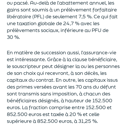
ou pacsé.
Au-delà
de l’abattement annuel,
les
gains sont soumis à un prélèvement forfaitaire
libératoire (PFL) de seulement 7,5 %. Ce qui fait
une taxation globale de
24,7 % avec les
prélèvements sociaux, inférieure au PFU de
30 %.
En matière de succession aus
si, l’assurance-vie
est intéressante. Grâce à la clause bénéficiaire,
le souscripteur peut désigner la ou les personnes
de son choix qui recevront, à son décès, les
capitaux du contrat.
En outre, les capitaux issus
des primes versées avant les 70 ans du déf
unt
sont transmis sans imposition, à chacun des
bénéficiaires désignés, à hauteur de 152.500
euros.
La fraction comprise entre 152.500 et
852.500 euros
est taxée à 20 % et celle
supérieure à 852.500 euros, à 31,
2
5
%.