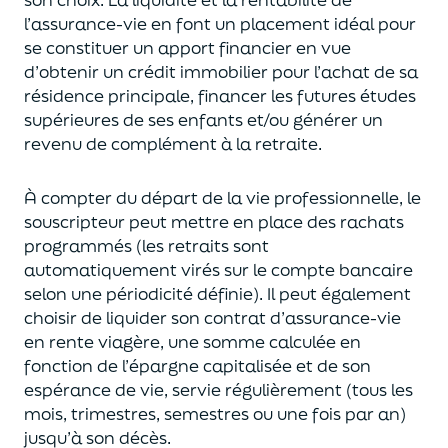
l’assurance-vie en font
un
placement
idéal
pour
se constituer un apport financier en vue
d’obtenir un
crédit immobilier pour l’achat de
s
a
résidence principale, financer les futures études
supérieures de ses enfants
et/
ou
générer un
revenu de complément à la retraite.
À compter du départ de la vie professionnel
le,
l
e
souscripteur
peut mettre en place des rachats
programmés
(les retraits sont
automatiquement virés sur le compte bancaire
selon une périodicité définie). Il peut également
choi
sir
de liquider son contrat d’assurance-vie
en rente viagère
, une somme calculée en
fonction de l’épargne capitalisée et de
son
espérance de vie
,
servie régulièrement (tous les
mois, trimestres, semestres ou une fois par an
)
jusqu’à son décès.