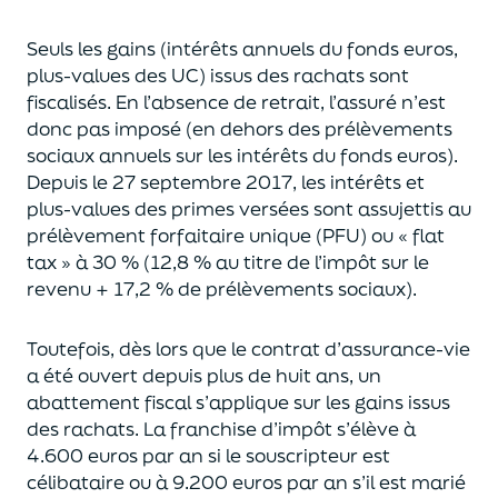
Seuls les gains (intérêts annuels du fonds euros,
plus-values des UC)
issus des rachats sont
fiscalisés. En l’absence de retrait, l’assuré n’est
donc pas imposé
(
en dehors des prélèvements
sociaux annuels sur les intérêts du fonds euros
)
.
Depuis le 27 septembre 2017,
les intérêts et
plus-values des primes versées
sont assujettis au
prélèvement forfaitaire unique (P
FU) ou « flat
tax » à 30 % (12,8 % au titre de l’impôt sur le
revenu + 17,2 % de prélèvements sociaux).
Toutefois, dès lors que le contrat d’assurance-vie
a été ouvert depuis plus de huit ans,
un
abattement fiscal s’applique sur les gains issus
des rachats.
La franchise d’impôt
s’élève à
4.600 euros par an si le souscripteur
est
célibataire ou à 9.200 euros
par an
s’il est marié