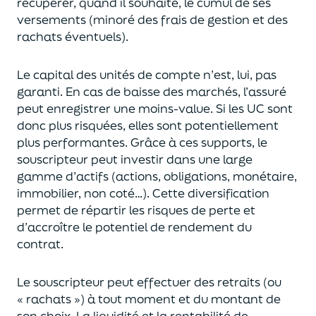
récupérer
, quand il souhaite,
le cumul de ses
versements (
minoré des frais de gestion et des
rachats éventuels).
Le capital des unités de compte n’est, lui, pas
garanti. En cas
de baisse des marchés,
l’assuré
peut enregistrer une moins-value. Si les UC sont
donc plus risquées, elles sont potentiellement
plus performantes.
Grâce à ces supports, le
souscripteur peut
investir dans une large
gamme d’actifs (actions, obligations, monétaire,
immobilier, non coté…)
. Cette diversification
permet de répartir les risques de perte et
d’accroître le potentiel
de
rendement du
contrat.
Le souscripteur peut effectuer des retraits (
ou
« rachats »)
à tout moment et du montant de
son choix
. La
liquidité
et
la rentabilité de