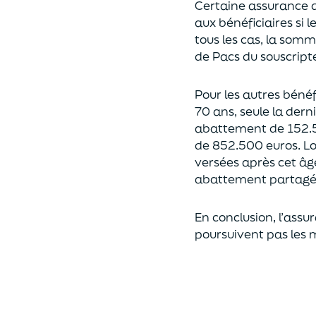
Certaine assurance 
aux bénéficiaires si 
tous les cas, l
a somme 
de Pacs
du souscript
Pour les autres bénéfi
70 ans, seule la derni
abattement de 152.
de
852.500 euros.
Lo
versées après cet âg
abattement partagé e
En conclusion, l’assu
poursuivent pas les 