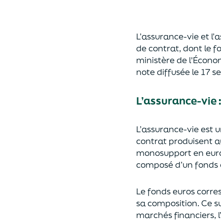
L’assurance-vie et l
de contrat
,
dont le f
ministère de
l'
É
cono
note diffusée
le 17 
L’assurance-vie 
L’assurance-vie est 
contrat produisent a
monosupport en euro
composé d’un fonds e
Le fonds euros corres
sa composition.
Ce su
marchés financiers,