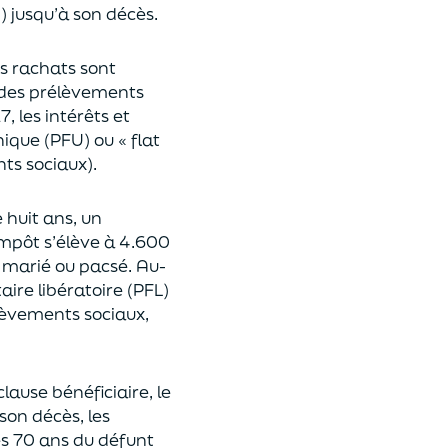
n
)
jusqu’à son décès.
es rachats sont
des prélèvements
17,
les intérêts et
nique (P
FU) ou « flat
nts sociaux).
e huit ans,
un
’impôt
s’élève à 4.600
st marié ou pacsé.
Au-
aire libératoire (PFL)
lèvements sociaux,
clause bénéficiaire, le
son décès, les
es 70 ans du déf
unt