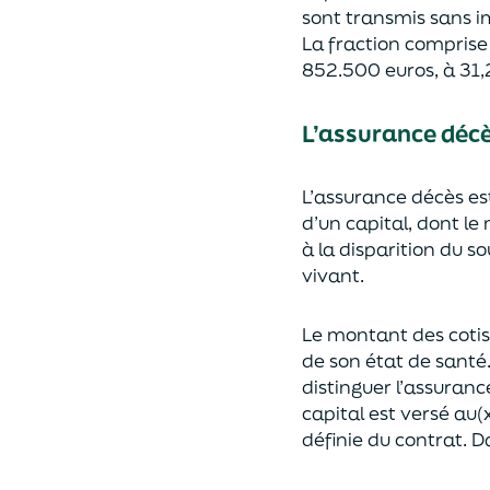
sont transmis sans i
La fraction compris
852.500 euros, à 31,
L’assurance déc
L’assurance décès e
d’un capi
tal, dont le
à la disparition du s
vivant.
Le montant des coti
de son état de santé
distingue
r
l’assuranc
capital est
versé au(x
définie du contrat. Da