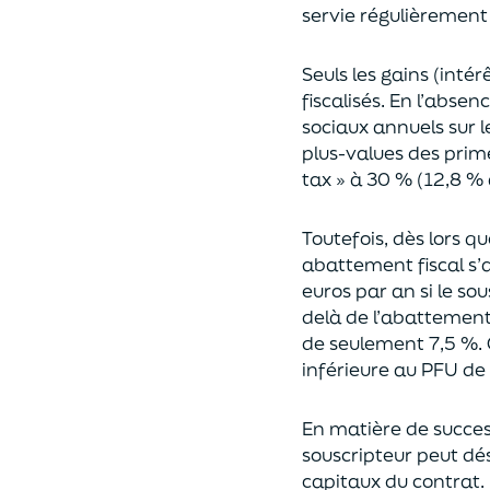
servie régulièrement 
Seuls les gains (inté
fiscalisés. En l’absen
sociaux annuels sur l
plus-values des prim
tax » à 30 % (12,8 % 
Toutefois, dès lors q
abattement fiscal s’a
euros par an si le so
delà
de l’abattemen
de seulement 7,5 %. 
inférieure au PFU de
En matière de succes
souscripteur peut dés
capitaux du contrat.