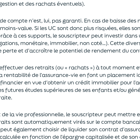
gestion et des rachats éventuels).
 de compte n’est, lui, pas garanti. En cas
de baisse des
moins-value. Si les UC sont donc plus risquées, elles s
râce à ces supports, le souscripteur peut
investir dan
ligations, monétaire, immobilier, non coté…)
. Cette dive
e perte et d’accroître le potentiel
de
rendement du cont
effectuer des retraits (
ou
« rachats »)
à tout moment e
la rentabilité de l’assurance-vie en font
un
placement
i
 financier en vue
d’obtenir un
crédit immobilier pour l’
les futures études supérieures de ses enfants
et/
ou
géné
aite.
de la vie professionnel
le,
l
e souscripteur
peut mettre e
traits sont automatiquement virés sur le compte banca
Il peut également choi
sir
de liquider son contrat d’assu
alculée en fonction de l’épargne capitalisée et de
son