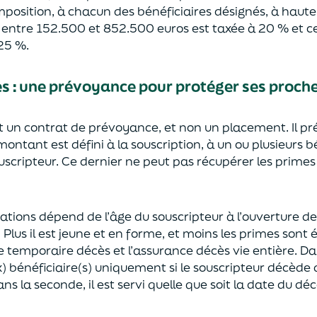
mposition, à chacun des bénéficiaires désignés, à haut
e entre 152.500 et 852.500 euros
est taxée à 20 % et ce
2
5
%.
ès
:
une prévoyance
pour protéger ses proch
st un contrat de prévoyance
, et non un placement. Il p
 montant est défini à la souscription, à un
ou plusieurs b
ouscripteur.
Ce dernier ne peut pas réc
upérer les primes
sations dépend de l’âge
du souscripteur à l’ouverture de
.
Plus il est jeune
et en forme,
et moins les primes s
o
nt 
e temporaire décès et l’assurance
décès
vie entière. Da
) bénéficiaire(s)
uniquement
si le souscripteur décède
ns la seconde, il est servi
quelle que soit la date du déc