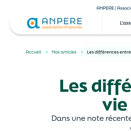
ANPERE | Associa
L'as
Accueil
Nos articles
Les différences entr
Les diff
vie
Dans une note récente,