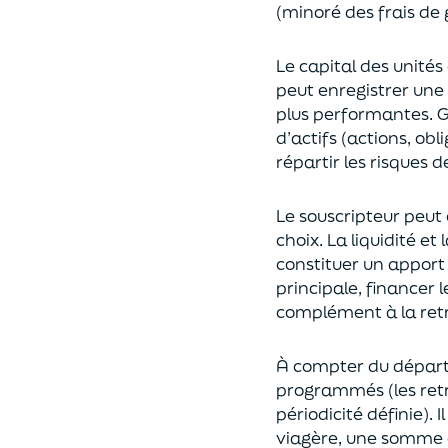
(
minoré des frais de 
Le capital des unités
peut enregistrer une 
plus performantes.
G
d’actifs (actions, ob
répartir les risques d
Le souscripteur peut 
choix
. La
liquidité
et
constituer un apport
principale, financer 
complément à la retr
À compter du départ 
programmés
(les re
périodicité définie). 
viagère
, une somme c