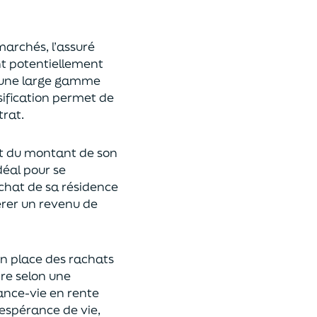
 marchés,
l’assuré
ont potentiellement
s une large gamme
rsification permet de
rat.
t du montant de son
déal
pour se
achat de
s
a résidence
rer un revenu de
n place des rachats
ire
selon une
rance-vie en rente
espérance de vie
,