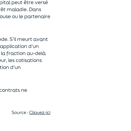
pital
peut être versé
rêt maladie.
Dans
pouse ou le partenaire
ède
. S’il meurt avant
 application
d’un
 la fraction au-delà
eur,
les cotisations
tion d’un
 contrats
ne
Source :
Cliquez-ici