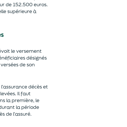
eur de 152.500 euros.
lle supérieure à
es
révoit le versement
énéficiaires désignés
 versées de son
 l’assurance décès et
élevées.
Il faut
ns la première, le
 durant la période
ès de l’assuré.