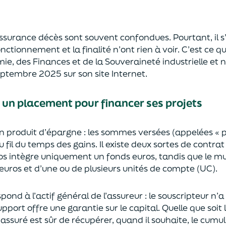
’assurance décès sont
souvent
confondues
. Pourtant, il
onctionnement et la finalité n’ont rien à voir.
C’est ce qu
mie
,
des Finances
et de la Souveraineté industr
ielle et
n
septembre 2025
sur son site Internet.
: un placement pour financer ses projets
un
p
roduit d’épargne
: les sommes versées
(appelées « 
u fil du temps des
gains.
Il e
xiste deux sortes
de contrat
s intègre
uniquement
un fonds euros, tandis que le mu
uros et d’une ou de plusieurs unités de compte (UC).
pond à l’actif général de l’assureur : le souscripteur n’
pport offre une garantie sur le capital. Quelle que soit 
l’assuré est sûr de récupérer
, quand il souhaite,
le cumul