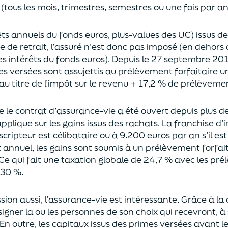
(tous les mois, trimestres, semestres ou une fois par a
rêts annuels du fonds euros, plus-values des UC)
issus d
ce de retrait, l’assuré n’est donc pas imposé
(
en dehors 
es intérêts du fonds euros
)
.
Depuis le 27 septembre 20
es versées
sont assujettis au prélèvement forfaitaire u
au titre de l’impôt sur le revenu + 17,2 % de prélèveme
ue le contrat d’assurance-vie a été ouvert depuis plus d
pplique sur les gains issus des rachats.
La franchise d
uscripteur
est célibataire ou à 9.200 euros
par an
s’il e
t annuel,
les gains sont soumis à un prélèvement forfait
Ce qui fait une taxation globale de
24,7 % avec les pré
 30 %.
sion aus
si, l’assurance-vie est intéressante. Grâce à la 
igner la ou les personnes de son choix qui recevront, à 
En outre, les capitaux issus des primes versées avant l