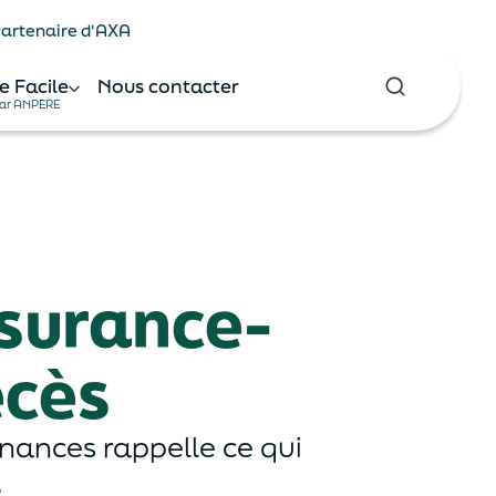
 Partenaire d'AXA
e Facile
Nous contacter
ar ANPERE
ssurance-
écès
inances rappelle ce qui
.