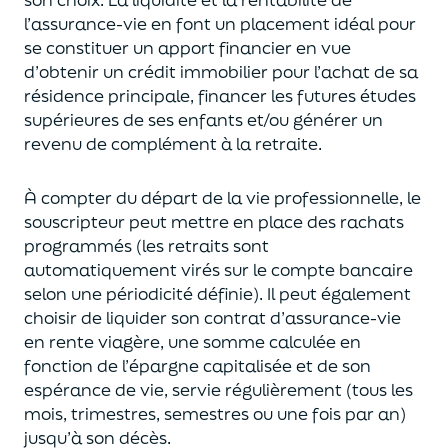
l’assurance-vie en font
un
placement
idéal
pour
se constituer un apport financier en vue
d’obtenir un
crédit immobilier pour l’achat de
s
a
résidence principale, financer les futures études
supérieures de ses enfants
et/
ou
générer un
revenu de complément à la retraite.
À compter du départ de la vie professionnel
le,
l
e
souscripteur
peut mettre en place des rachats
programmés
(les retraits sont
automatiquement virés sur le compte bancaire
selon une périodicité définie). Il peut également
choi
sir
de liquider son contrat d’assurance-vie
en rente viagère
, une somme calculée en
fonction de l’épargne capitalisée et de
son
espérance de vie
,
servie régulièrement (tous les
mois, trimestres, semestres ou une fois par an
)
jusqu’à son décès.