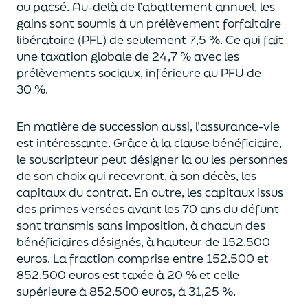
ou pacsé.
Au-delà
de l’abattement annuel,
les
gains sont soumis à un prélèvement forfaitaire
libératoire (PFL) de seulement 7,5 %. Ce qui fait
une taxation globale de
24,7 % avec les
prélèvements sociaux, inférieure au PFU de
30 %.
En matière de succession aus
si, l’assurance-vie
est intéressante. Grâce à la clause bénéficiaire,
le souscripteur peut désigner la ou les personnes
de son choix qui recevront, à son décès, les
capitaux du contrat.
En outre, les capitaux issus
des primes versées avant les 70 ans du déf
unt
sont transmis sans imposition, à chacun des
bénéficiaires désignés, à hauteur de 152.500
euros.
La fraction comprise entre 152.500 et
852.500 euros
est taxée à 20 % et celle
supérieure à 852.500 euros, à 31,
2
5
%.