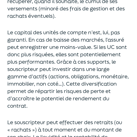
récupérer
, quand il souhaite,
le cumul de ses
versements (
minoré des frais de gestion et des
rachats éventuels).
Le capital des unités de compte n’est, lui, pas
garanti. En cas
de baisse des marchés,
l’assuré
peut enregistrer une moins-value. Si les UC sont
donc plus risquées, elles sont potentiellement
plus performantes.
Grâce à ces supports, le
souscripteur peut
investir dans une large
gamme d’actifs (actions, obligations, monétaire,
immobilier, non coté…)
. Cette diversification
permet de répartir les risques de perte et
d’accroître le potentiel
de
rendement du
contrat.
Le souscripteur peut effectuer des retraits (
ou
« rachats »)
à tout moment et du montant de
son choix
. La
liquidité
et
la rentabilité de