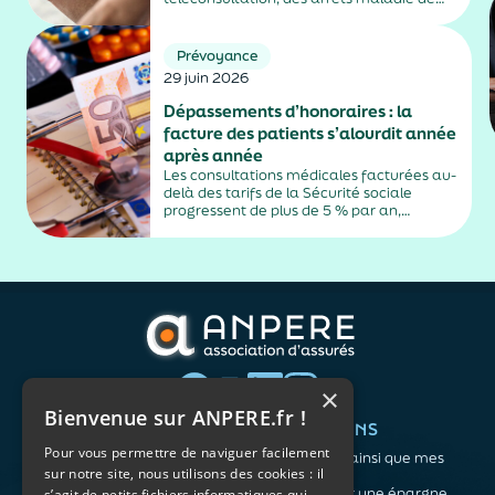
plus de trois jours, sauf exceptions. Cette
mesure, issue de la loi contre les fraudes
sociales et fiscales, s'inscrit dans un
Prévoyance
durcissement plus...
29 juin 2026
Dépassements d’honoraires : la
facture des patients s’alourdit année
après année
Les consultations médicales facturées au-
delà des tarifs de la Sécurité sociale
progressent de plus de 5 % par an,
alimentés par la montée en puissance des
médecins exerçant en secteur 2.
×
Bienvenue sur ANPERE.fr !
QUI SOMMES-NOUS ?
VOS BESOINS
Pour vous permettre de naviguer facilement
L'association
Me protéger ainsi que mes
sur notre site, nous utilisons des cookies : il
Notre organisation
proches
L’équipe
Me constituer une épargne
s’agit de petits fichiers informatiques qui