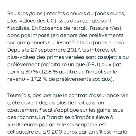
Seuls les gains (intérêts annuels du fonds euros,
plus-values des UC)
issus des rachats sont
fiscalisés. En l’absence de retrait, l’assuré n’est
donc pas imposé
(
en dehors des prélèvements
sociaux annuels sur les intérêts du fonds euros
)
.
Depuis le 27 septembre 2017,
les intérêts et
plus-values des primes versées
sont assujettis au
prélèvement forfaitaire unique (P
FU) ou « flat
tax » à 30 % (12,8 % au titre de l’impôt sur le
revenu + 17,2 % de prélèvements sociaux).
Toutefois, dès lors que le contrat d’assurance-vie
a été ouvert depuis plus de huit ans,
un
abattement fiscal s’applique sur les gains issus
des rachats.
La franchise d’impôt
s’élève à
4.600 euros par an si le souscripteur
est
célibataire ou à 9.200 euros
par an
s’il est marié