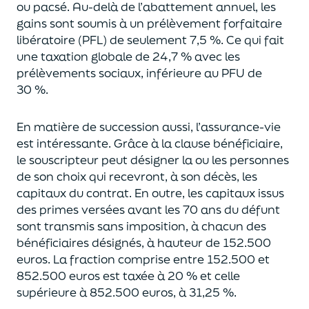
ou pacsé.
Au-delà
de l’abattement annuel,
les
gains sont soumis à un prélèvement forfaitaire
libératoire (PFL) de seulement 7,5 %. Ce qui fait
une taxation globale de
24,7 % avec les
prélèvements sociaux, inférieure au PFU de
30 %.
En matière de succession aus
si, l’assurance-vie
est intéressante. Grâce à la clause bénéficiaire,
le souscripteur peut désigner la ou les personnes
de son choix qui recevront, à son décès, les
capitaux du contrat.
En outre, les capitaux issus
des primes versées avant les 70 ans du déf
unt
sont transmis sans imposition, à chacun des
bénéficiaires désignés, à hauteur de 152.500
euros.
La fraction comprise entre 152.500 et
852.500 euros
est taxée à 20 % et celle
supérieure à 852.500 euros, à 31,
2
5
%.