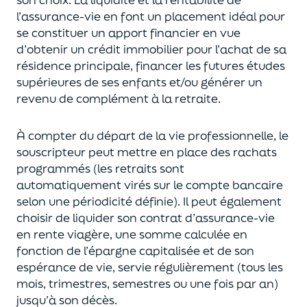
l’assurance-vie en font
un
placement
idéal
pour
se constituer un apport financier en vue
d’obtenir un
crédit immobilier pour l’achat de
s
a
résidence principale, financer les futures études
supérieures de ses enfants
et/
ou
générer un
revenu de complément à la retraite.
À compter du départ de la vie professionnel
le,
l
e
souscripteur
peut mettre en place des rachats
programmés
(les retraits sont
automatiquement virés sur le compte bancaire
selon une périodicité définie). Il peut également
choi
sir
de liquider son contrat d’assurance-vie
en rente viagère
, une somme calculée en
fonction de l’épargne capitalisée et de
son
espérance de vie
,
servie régulièrement (tous les
mois, trimestres, semestres ou une fois par an
)
jusqu’à son décès.