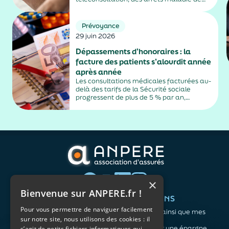
plus de trois jours, sauf exceptions. Cette
mesure, issue de la loi contre les fraudes
sociales et fiscales, s'inscrit dans un
Prévoyance
durcissement plus...
29 juin 2026
Dépassements d’honoraires : la
facture des patients s’alourdit année
après année
Les consultations médicales facturées au-
delà des tarifs de la Sécurité sociale
progressent de plus de 5 % par an,
alimentés par la montée en puissance des
médecins exerçant en secteur 2.
×
Bienvenue sur ANPERE.fr !
QUI SOMMES-NOUS ?
VOS BESOINS
Pour vous permettre de naviguer facilement
L'association
Me protéger ainsi que mes
sur notre site, nous utilisons des cookies : il
Notre organisation
proches
L’équipe
Me constituer une épargne
s’agit de petits fichiers informatiques qui