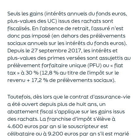
Seuls les gains (intérêts annuels du fonds euros,
plus-values des UC)
issus des rachats sont
fiscalisés. En l’absence de retrait, l’assuré n’est
donc pas imposé
(
en dehors des prélèvements
sociaux annuels sur les intérêts du fonds euros
)
.
Depuis le 27 septembre 2017,
les intérêts et
plus-values des primes versées
sont assujettis au
prélèvement forfaitaire unique (P
FU) ou « flat
tax » à 30 % (12,8 % au titre de l’impôt sur le
revenu + 17,2 % de prélèvements sociaux).
Toutefois, dès lors que le contrat d’assurance-vie
a été ouvert depuis plus de huit ans,
un
abattement fiscal s’applique sur les gains issus
des rachats.
La franchise d’impôt
s’élève à
4.600 euros par an si le souscripteur
est
célibataire ou à 9.200 euros
par an
s’il est marié