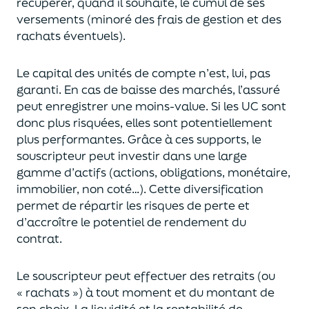
récupérer
, quand il souhaite,
le cumul de ses
versements (
minoré des frais de gestion et des
rachats éventuels).
Le capital des unités de compte n’est, lui, pas
garanti. En cas
de baisse des marchés,
l’assuré
peut enregistrer une moins-value. Si les UC sont
donc plus risquées, elles sont potentiellement
plus performantes.
Grâce à ces supports, le
souscripteur peut
investir dans une large
gamme d’actifs (actions, obligations, monétaire,
immobilier, non coté…)
. Cette diversification
permet de répartir les risques de perte et
d’accroître le potentiel
de
rendement du
contrat.
Le souscripteur peut effectuer des retraits (
ou
« rachats »)
à tout moment et du montant de
son choix
. La
liquidité
et
la rentabilité de