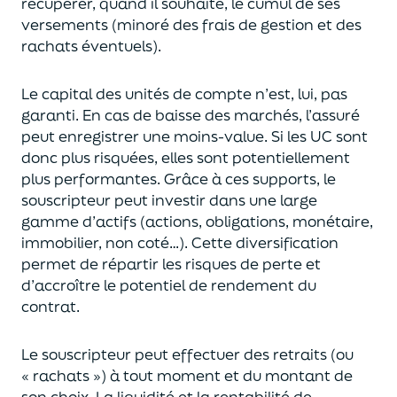
récupérer
, quand il souhaite,
le cumul de ses
versements (
minoré des frais de gestion et des
rachats éventuels).
Le capital des unités de compte n’est, lui, pas
garanti. En cas
de baisse des marchés,
l’assuré
peut enregistrer une moins-value. Si les UC sont
donc plus risquées, elles sont potentiellement
plus performantes.
Grâce à ces supports, le
souscripteur peut
investir dans une large
gamme d’actifs (actions, obligations, monétaire,
immobilier, non coté…)
. Cette diversification
permet de répartir les risques de perte et
d’accroître le potentiel
de
rendement du
contrat.
Le souscripteur peut effectuer des retraits (
ou
« rachats »)
à tout moment et du montant de
son choix
. La
liquidité
et
la rentabilité de