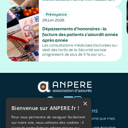
plus de trois jours, sauf exceptions. Cette
mesure, issue de la loi contre les fraudes
sociales et fiscales, s'inscrit dans un
Prévoyance
durcissement plus...
29 juin 2026
Dépassements d’honoraires : la
facture des patients s’alourdit année
après année
Les consultations médicales facturées au-
delà des tarifs de la Sécurité sociale
progressent de plus de 5 % par an,
alimentés par la montée en puissance des
médecins exerçant en secteur 2.
×
Bienvenue sur ANPERE.fr !
QUI SOMMES-NOUS ?
VOS BESOINS
Pour vous permettre de naviguer facilement
L'association
Me protéger ainsi que mes
sur notre site, nous utilisons des cookies : il
Notre organisation
proches
L’équipe
Me constituer une épargne
s’agit de petits fichiers informatiques qui