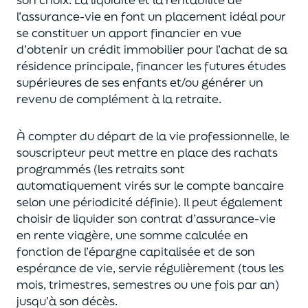
l’assurance-vie en font
un
placement
idéal
pour
se constituer un apport financier en vue
d’obtenir un
crédit immobilier pour l’achat de
s
a
résidence principale, financer les futures études
supérieures de ses enfants
et/
ou
générer un
revenu de complément à la retraite.
À compter du départ de la vie professionnel
le,
l
e
souscripteur
peut mettre en place des rachats
programmés
(les retraits sont
automatiquement virés sur le compte bancaire
selon une périodicité définie). Il peut également
choi
sir
de liquider son contrat d’assurance-vie
en rente viagère
, une somme calculée en
fonction de l’épargne capitalisée et de
son
espérance de vie
,
servie régulièrement (tous les
mois, trimestres, semestres ou une fois par an
)
jusqu’à son décès.