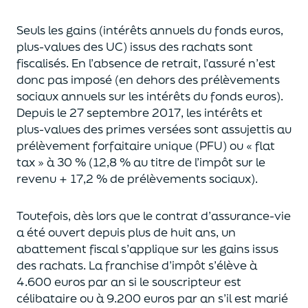
Seuls les gains (intérêts annuels du fonds euros,
plus-values des UC)
issus des rachats sont
fiscalisés. En l’absence de retrait, l’assuré n’est
donc pas imposé
(
en dehors des prélèvements
sociaux annuels sur les intérêts du fonds euros
)
.
Depuis le 27 septembre 2017,
les intérêts et
plus-values des primes versées
sont assujettis au
prélèvement forfaitaire unique (P
FU) ou « flat
tax » à 30 % (12,8 % au titre de l’impôt sur le
revenu + 17,2 % de prélèvements sociaux).
Toutefois, dès lors que le contrat d’assurance-vie
a été ouvert depuis plus de huit ans,
un
abattement fiscal s’applique sur les gains issus
des rachats.
La franchise d’impôt
s’élève à
4.600 euros par an si le souscripteur
est
célibataire ou à 9.200 euros
par an
s’il est marié