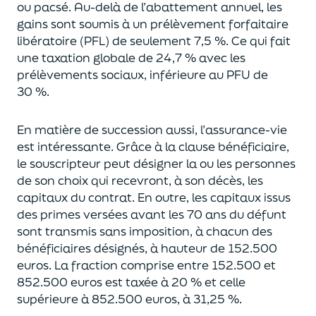
ou pacsé.
Au-delà
de l’abattement annuel,
les
gains sont soumis à un prélèvement forfaitaire
libératoire (PFL) de seulement 7,5 %. Ce qui fait
une taxation globale de
24,7 % avec les
prélèvements sociaux, inférieure au PFU de
30 %.
En matière de succession aus
si, l’assurance-vie
est intéressante. Grâce à la clause bénéficiaire,
le souscripteur peut désigner la ou les personnes
de son choix qui recevront, à son décès, les
capitaux du contrat.
En outre, les capitaux issus
des primes versées avant les 70 ans du déf
unt
sont transmis sans imposition, à chacun des
bénéficiaires désignés, à hauteur de 152.500
euros.
La fraction comprise entre 152.500 et
852.500 euros
est taxée à 20 % et celle
supérieure à 852.500 euros, à 31,
2
5
%.