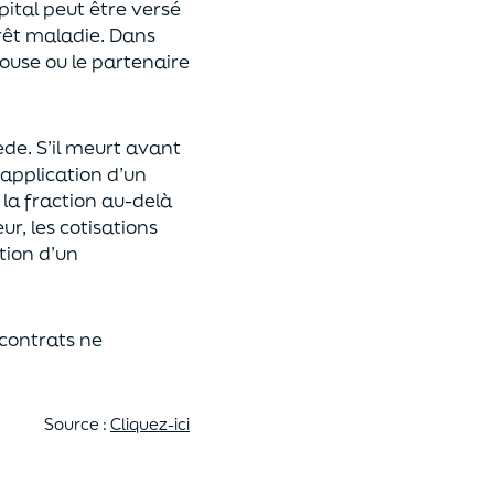
pital
peut être versé
rêt maladie.
Dans
pouse ou le partenaire
ède
. S’il meurt avant
 application
d’un
 la fraction au-delà
eur,
les cotisations
tion d’un
 contrats
ne
Source :
Cliquez-ici