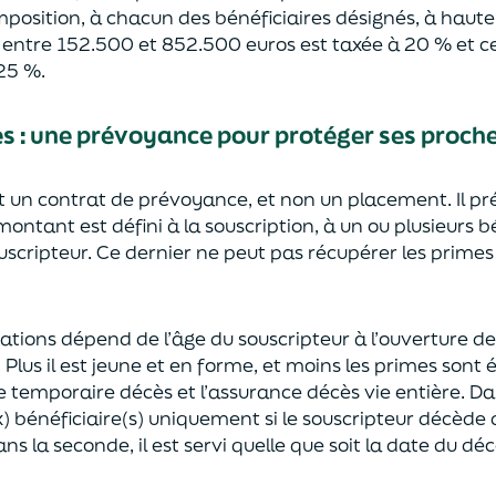
mposition, à chacun des bénéficiaires désignés, à haut
e entre 152.500 et 852.500 euros
est taxée à 20 % et ce
2
5
%.
ès
:
une prévoyance
pour protéger ses proch
st un contrat de prévoyance
, et non un placement. Il p
 montant est défini à la souscription, à un
ou plusieurs b
ouscripteur.
Ce dernier ne peut pas réc
upérer les primes
sations dépend de l’âge
du souscripteur à l’ouverture de
.
Plus il est jeune
et en forme,
et moins les primes s
o
nt 
e temporaire décès et l’assurance
décès
vie entière. Da
) bénéficiaire(s)
uniquement
si le souscripteur décède
ns la seconde, il est servi
quelle que soit la date du déc