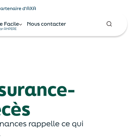
 Partenaire d'AXA
e Facile
Nous contacter
ar ANPERE
ssurance-
écès
inances rappelle ce qui
.