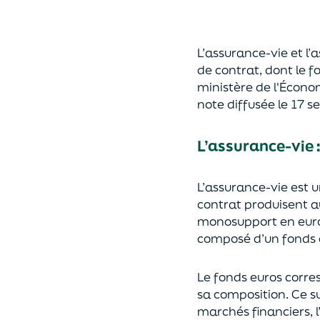
L’assurance-vie et l
de contrat
,
dont le f
ministère de
l'
É
cono
note diffusée
le 17 
L’assurance-vie 
L’assurance-vie est 
contrat produisent a
monosupport en euro
composé d’un fonds e
Le fonds euros corres
sa composition.
Ce su
marchés financiers,