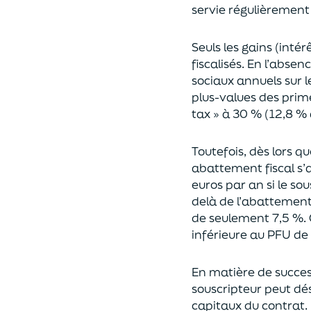
servie régulièrement 
Seuls les gains (inté
fiscalisés. En l’absen
sociaux annuels sur l
plus-values des prim
tax » à 30 % (12,8 % 
Toutefois, dès lors q
abattement fiscal s’a
euros par an si le so
delà
de l’abattemen
de seulement 7,5 %. 
inférieure au PFU de
En matière de succes
souscripteur peut dés
capitaux du contrat.