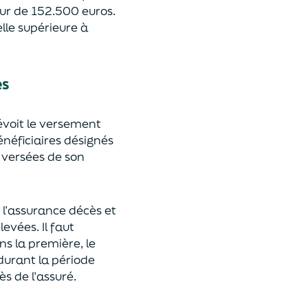
eur de 152.500 euros.
lle supérieure à
es
révoit le versement
énéficiaires désignés
 versées de son
 l’assurance décès et
élevées.
Il faut
ns la première, le
 durant la période
ès de l’assuré.