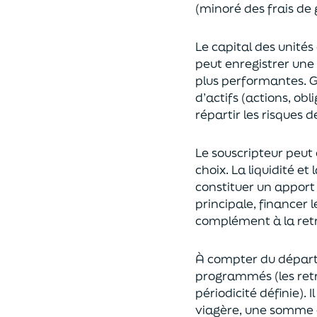
(
minoré des frais de 
Le capital des unités
peut enregistrer une 
plus performantes.
G
d’actifs (actions, ob
répartir les risques d
Le souscripteur peut 
choix
. La
liquidité
et
constituer un apport
principale, financer 
complément à la retr
À compter du départ 
programmés
(les re
périodicité définie). 
viagère
, une somme c