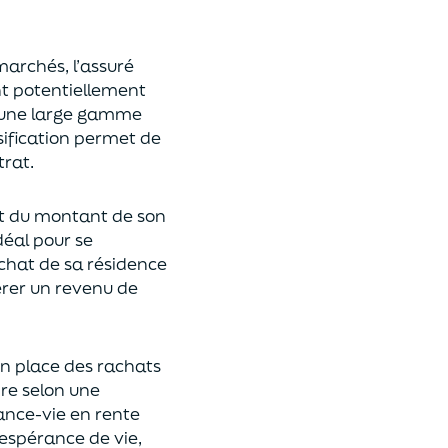
 marchés,
l’assuré
ont potentiellement
s une large gamme
rsification permet de
rat.
t du montant de son
déal
pour se
achat de
s
a résidence
rer un revenu de
n place des rachats
ire
selon une
rance-vie en rente
espérance de vie
,