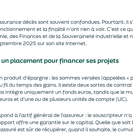
’assurance décès sont
souvent
confondues
. Pourtant, il
onctionnement et la finalité n’ont rien à voir.
C’est ce qu
mie
,
des Finances
et de la Souveraineté industr
ielle et
n
septembre 2025
sur son site Internet.
: un placement pour financer ses projets
un
p
roduit d’épargne
: les sommes versées
(appelées « 
u fil du temps des
gains.
Il e
xiste deux sortes
de contrat
s intègre
uniquement
un fonds euros, tandis que le mu
uros et d’une ou de plusieurs unités de compte (UC).
pond à l’actif général de l’assureur : le souscripteur n’
pport offre une garantie sur le capital. Quelle que soit 
l’assuré est sûr de récupérer
, quand il souhaite,
le cumul