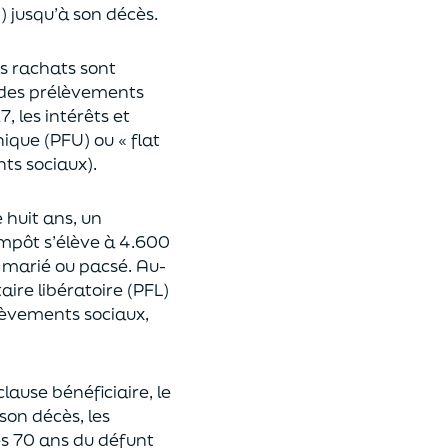
n
)
jusqu’à son décès.
es rachats sont
des prélèvements
17,
les intérêts et
nique (P
FU) ou « flat
nts sociaux).
e huit ans,
un
’impôt
s’élève à 4.600
st marié ou pacsé.
Au-
aire libératoire (PFL)
lèvements sociaux,
clause bénéficiaire, le
son décès, les
es 70 ans du déf
unt