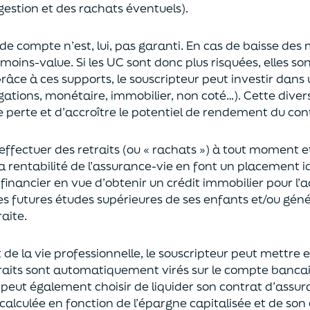
gestion et des rachats éventuels).
 de compte n’est, lui, pas garanti. En cas
de baisse des
moins-value. Si les UC sont donc plus risquées, elles s
râce à ces supports, le souscripteur peut
investir dan
ligations, monétaire, immobilier, non coté…)
. Cette dive
e perte et d’accroître le potentiel
de
rendement du cont
effectuer des retraits (
ou
« rachats »)
à tout moment e
la rentabilité de l’assurance-vie en font
un
placement
i
 financier en vue
d’obtenir un
crédit immobilier pour l’
les futures études supérieures de ses enfants
et/
ou
géné
aite.
de la vie professionnel
le,
l
e souscripteur
peut mettre e
traits sont automatiquement virés sur le compte banca
Il peut également choi
sir
de liquider son contrat d’assu
alculée en fonction de l’épargne capitalisée et de
son