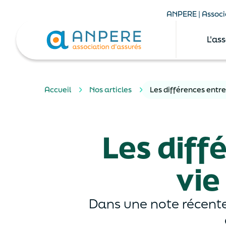
ANPERE | Associa
L'as
Accueil
Nos articles
Les différences entr
Les diff
vie
Dans une note récente,