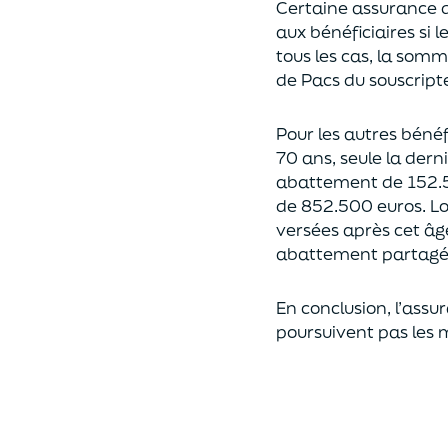
Certaine assurance 
aux bénéficiaires si 
tous les cas, l
a somme 
de Pacs
du souscript
Pour les autres bénéfi
70 ans, seule la derni
abattement de 152.
de
852.500 euros.
Lo
versées après cet âg
abattement partagé e
En conclusion, l’assu
poursuivent pas les 