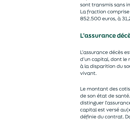
sont transmis sans i
La fraction compris
852.500 euros, à 31,
L’assurance déc
L’assurance décès e
d’un capi
tal, dont le
à la disparition du s
vivant.
Le montant des coti
de son état de santé
distingue
r
l’assuranc
capital est
versé au(x
définie du contrat. Da