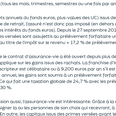
(tous les mois, trimestres, semestres ou une fois par a
rêts annuels du fonds euros, plus-values des UC)
issus d
ce de retrait, l’assuré n’est donc pas imposé
(
en dehors 
es intérêts du fonds euros
)
.
Depuis le 27 septembre 20
es versées
sont assujettis au prélèvement forfaitaire u
au titre de l’impôt sur le revenu + 17,2 % de prélèveme
ue le contrat d’assurance-vie a été ouvert depuis plus d
pplique sur les gains issus des rachats.
La franchise d
uscripteur
est célibataire ou à 9.200 euros
par an
s’il e
t annuel,
les gains sont soumis à un prélèvement forfait
Ce qui fait une taxation globale de
24,7 % avec les pré
 30 %.
sion aus
si, l’assurance-vie est intéressante. Grâce à la 
igner la ou les personnes de son choix qui recevront, à 
En outre, les capitaux issus des primes versées avant l