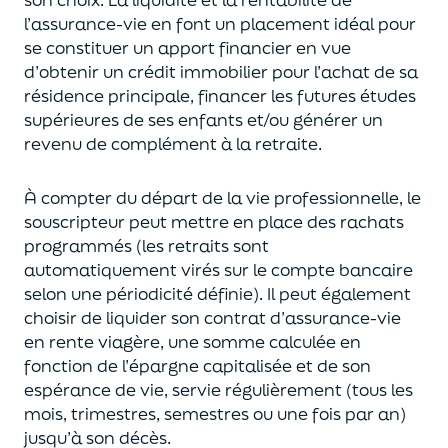
l’assurance-vie en font
un
placement
idéal
pour
se constituer un apport financier en vue
d’obtenir un
crédit immobilier pour l’achat de
s
a
résidence principale, financer les futures études
supérieures de ses enfants
et/
ou
générer un
revenu de complément à la retraite.
À compter du départ de la vie professionnel
le,
l
e
souscripteur
peut mettre en place des rachats
programmés
(les retraits sont
automatiquement virés sur le compte bancaire
selon une périodicité définie). Il peut également
choi
sir
de liquider son contrat d’assurance-vie
en rente viagère
, une somme calculée en
fonction de l’épargne capitalisée et de
son
espérance de vie
,
servie régulièrement (tous les
mois, trimestres, semestres ou une fois par an
)
jusqu’à son décès.