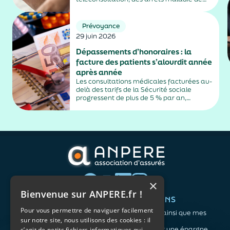
plus de trois jours, sauf exceptions. Cette
mesure, issue de la loi contre les fraudes
sociales et fiscales, s'inscrit dans un
Prévoyance
durcissement plus...
29 juin 2026
Dépassements d’honoraires : la
facture des patients s’alourdit année
après année
Les consultations médicales facturées au-
delà des tarifs de la Sécurité sociale
progressent de plus de 5 % par an,
alimentés par la montée en puissance des
médecins exerçant en secteur 2.
×
Bienvenue sur ANPERE.fr !
QUI SOMMES-NOUS ?
VOS BESOINS
Pour vous permettre de naviguer facilement
L'association
Me protéger ainsi que mes
sur notre site, nous utilisons des cookies : il
Notre organisation
proches
L’équipe
Me constituer une épargne
s’agit de petits fichiers informatiques qui