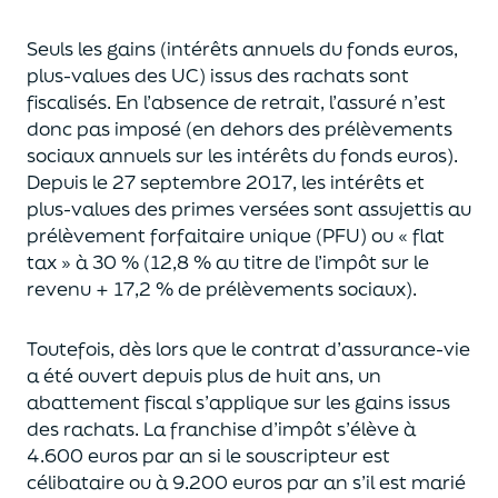
Seuls les gains (intérêts annuels du fonds euros,
plus-values des UC)
issus des rachats sont
fiscalisés. En l’absence de retrait, l’assuré n’est
donc pas imposé
(
en dehors des prélèvements
sociaux annuels sur les intérêts du fonds euros
)
.
Depuis le 27 septembre 2017,
les intérêts et
plus-values des primes versées
sont assujettis au
prélèvement forfaitaire unique (P
FU) ou « flat
tax » à 30 % (12,8 % au titre de l’impôt sur le
revenu + 17,2 % de prélèvements sociaux).
Toutefois, dès lors que le contrat d’assurance-vie
a été ouvert depuis plus de huit ans,
un
abattement fiscal s’applique sur les gains issus
des rachats.
La franchise d’impôt
s’élève à
4.600 euros par an si le souscripteur
est
célibataire ou à 9.200 euros
par an
s’il est marié