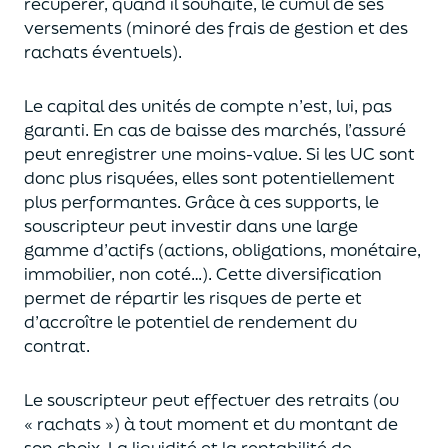
récupérer
, quand il souhaite,
le cumul de ses
versements (
minoré des frais de gestion et des
rachats éventuels).
Le capital des unités de compte n’est, lui, pas
garanti. En cas
de baisse des marchés,
l’assuré
peut enregistrer une moins-value. Si les UC sont
donc plus risquées, elles sont potentiellement
plus performantes.
Grâce à ces supports, le
souscripteur peut
investir dans une large
gamme d’actifs (actions, obligations, monétaire,
immobilier, non coté…)
. Cette diversification
permet de répartir les risques de perte et
d’accroître le potentiel
de
rendement du
contrat.
Le souscripteur peut effectuer des retraits (
ou
« rachats »)
à tout moment et du montant de
son choix
. La
liquidité
et
la rentabilité de