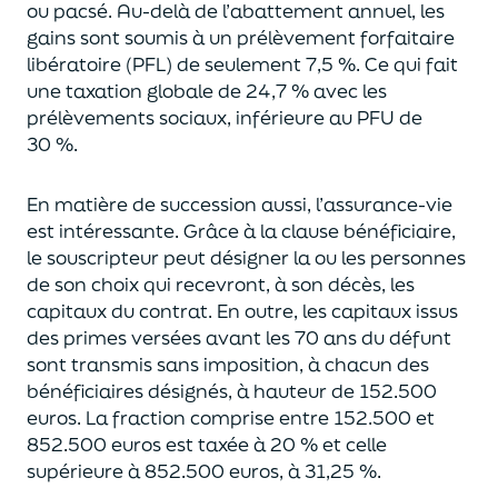
ou pacsé.
Au-delà
de l’abattement annuel,
les
gains sont soumis à un prélèvement forfaitaire
libératoire (PFL) de seulement 7,5 %. Ce qui fait
une taxation globale de
24,7 % avec les
prélèvements sociaux, inférieure au PFU de
30 %.
En matière de succession aus
si, l’assurance-vie
est intéressante. Grâce à la clause bénéficiaire,
le souscripteur peut désigner la ou les personnes
de son choix qui recevront, à son décès, les
capitaux du contrat.
En outre, les capitaux issus
des primes versées avant les 70 ans du déf
unt
sont transmis sans imposition, à chacun des
bénéficiaires désignés, à hauteur de 152.500
euros.
La fraction comprise entre 152.500 et
852.500 euros
est taxée à 20 % et celle
supérieure à 852.500 euros, à 31,
2
5
%.