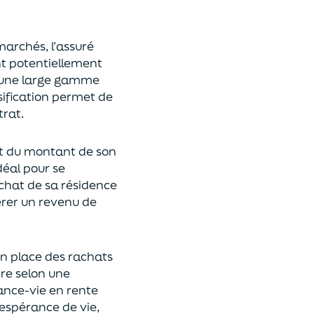
 marchés,
l’assuré
ont potentiellement
s une large gamme
rsification permet de
rat.
t du montant de son
déal
pour se
achat de
s
a résidence
rer un revenu de
n place des rachats
ire
selon une
rance-vie en rente
espérance de vie
,