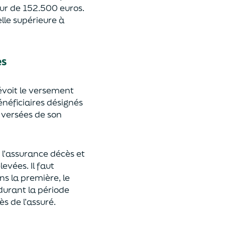
eur de 152.500 euros.
lle supérieure à
es
révoit le versement
énéficiaires désignés
 versées de son
 l’assurance décès et
élevées.
Il faut
ns la première, le
 durant la période
ès de l’assuré.