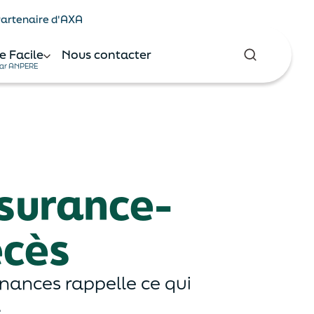
 Partenaire d'AXA
e Facile
Nous contacter
ar ANPERE
ssurance-
écès
inances rappelle ce qui
.