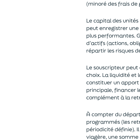
(
minoré des frais de 
Le capital des unités
peut enregistrer une 
plus performantes.
G
d’actifs (actions, ob
répartir les risques d
Le souscripteur peut 
choix
. La
liquidité
et
constituer un apport
principale, financer 
complément à la retr
À compter du départ 
programmés
(les re
périodicité définie). 
viagère
, une somme c