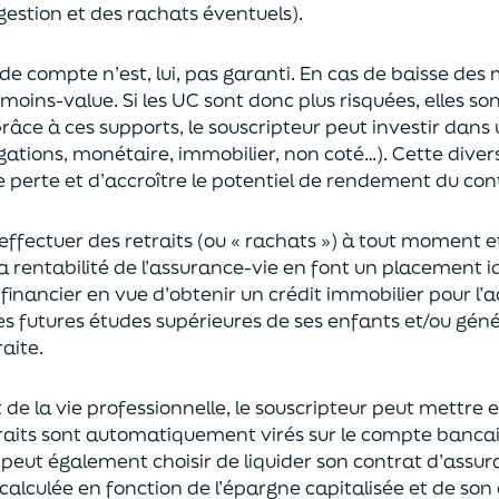
gestion et des rachats éventuels).
 de compte n’est, lui, pas garanti. En cas
de baisse des
moins-value. Si les UC sont donc plus risquées, elles s
râce à ces supports, le souscripteur peut
investir dan
ligations, monétaire, immobilier, non coté…)
. Cette dive
e perte et d’accroître le potentiel
de
rendement du cont
effectuer des retraits (
ou
« rachats »)
à tout moment e
la rentabilité de l’assurance-vie en font
un
placement
i
 financier en vue
d’obtenir un
crédit immobilier pour l’
les futures études supérieures de ses enfants
et/
ou
géné
aite.
de la vie professionnel
le,
l
e souscripteur
peut mettre e
traits sont automatiquement virés sur le compte banca
Il peut également choi
sir
de liquider son contrat d’assu
alculée en fonction de l’épargne capitalisée et de
son