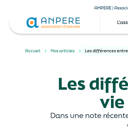
ANPERE | Associa
L'as
Accueil
Nos articles
Les différences entr
Les diff
vie
Dans une note récente,