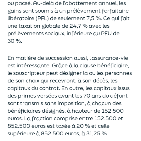
ou pacsé.
Au-delà
de l’abattement annuel,
les
gains sont soumis à un prélèvement forfaitaire
libératoire (PFL) de seulement 7,5 %. Ce qui fait
une taxation globale de
24,7 % avec les
prélèvements sociaux, inférieure au PFU de
30 %.
En matière de succession aus
si, l’assurance-vie
est intéressante. Grâce à la clause bénéficiaire,
le souscripteur peut désigner la ou les personnes
de son choix qui recevront, à son décès, les
capitaux du contrat.
En outre, les capitaux issus
des primes versées avant les 70 ans du déf
unt
sont transmis sans imposition, à chacun des
bénéficiaires désignés, à hauteur de 152.500
euros.
La fraction comprise entre 152.500 et
852.500 euros
est taxée à 20 % et celle
supérieure à 852.500 euros, à 31,
2
5
%.