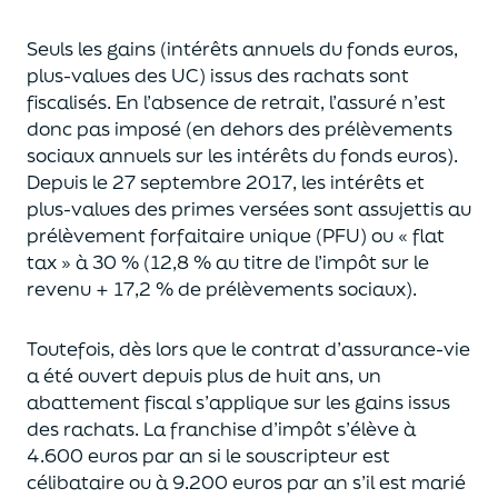
Seuls les gains (intérêts annuels du fonds euros,
plus-values des UC)
issus des rachats sont
fiscalisés. En l’absence de retrait, l’assuré n’est
donc pas imposé
(
en dehors des prélèvements
sociaux annuels sur les intérêts du fonds euros
)
.
Depuis le 27 septembre 2017,
les intérêts et
plus-values des primes versées
sont assujettis au
prélèvement forfaitaire unique (P
FU) ou « flat
tax » à 30 % (12,8 % au titre de l’impôt sur le
revenu + 17,2 % de prélèvements sociaux).
Toutefois, dès lors que le contrat d’assurance-vie
a été ouvert depuis plus de huit ans,
un
abattement fiscal s’applique sur les gains issus
des rachats.
La franchise d’impôt
s’élève à
4.600 euros par an si le souscripteur
est
célibataire ou à 9.200 euros
par an
s’il est marié