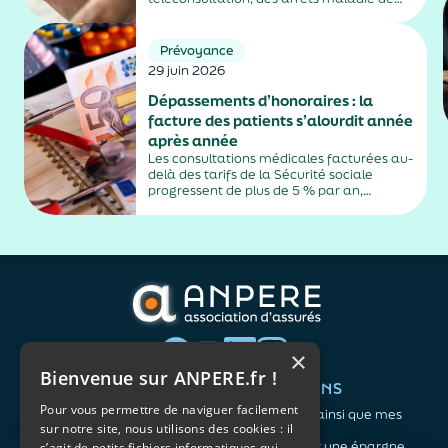
plus de trois jours, sauf exceptions. Cette
mesure, issue de la loi contre les fraudes
sociales et fiscales, s'inscrit dans un
Prévoyance
durcissement plus...
29 juin 2026
Dépassements d’honoraires : la
facture des patients s’alourdit année
après année
Les consultations médicales facturées au-
delà des tarifs de la Sécurité sociale
progressent de plus de 5 % par an,
alimentés par la montée en puissance des
médecins exerçant en secteur 2.
×
Bienvenue sur ANPERE.fr !
QUI SOMMES-NOUS ?
VOS BESOINS
Pour vous permettre de naviguer facilement
L'association
Me protéger ainsi que mes
sur notre site, nous utilisons des cookies : il
Notre organisation
proches
L’équipe
Me constituer une épargne
s’agit de petits fichiers informatiques qui