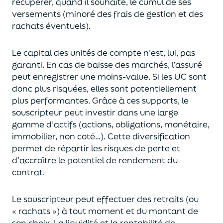
récupérer
, quand il souhaite,
le cumul de ses
versements (
minoré des frais de gestion et des
rachats éventuels).
Le capital des unités de compte n’est, lui, pas
garanti. En cas
de baisse des marchés,
l’assuré
peut enregistrer une moins-value. Si les UC sont
donc plus risquées, elles sont potentiellement
plus performantes.
Grâce à ces supports, le
souscripteur peut
investir dans une large
gamme d’actifs (actions, obligations, monétaire,
immobilier, non coté…)
. Cette diversification
permet de répartir les risques de perte et
d’accroître le potentiel
de
rendement du
contrat.
Le souscripteur peut effectuer des retraits (
ou
« rachats »)
à tout moment et du montant de
son choix
. La
liquidité
et
la rentabilité de