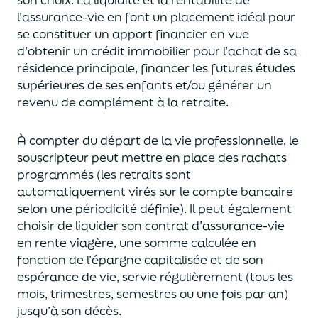
l’assurance-vie en font
un
placement
idéal
pour
se constituer un apport financier en vue
d’obtenir un
crédit immobilier pour l’achat de
s
a
résidence principale, financer les futures études
supérieures de ses enfants
et/
ou
générer un
revenu de complément à la retraite.
À compter du départ de la vie professionnel
le,
l
e
souscripteur
peut mettre en place des rachats
programmés
(les retraits sont
automatiquement virés sur le compte bancaire
selon une périodicité définie). Il peut également
choi
sir
de liquider son contrat d’assurance-vie
en rente viagère
, une somme calculée en
fonction de l’épargne capitalisée et de
son
espérance de vie
,
servie régulièrement (tous les
mois, trimestres, semestres ou une fois par an
)
jusqu’à son décès.