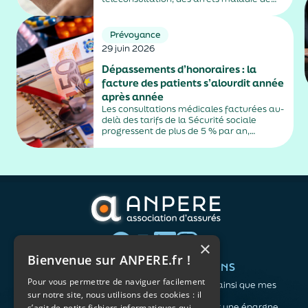
plus de trois jours, sauf exceptions. Cette
mesure, issue de la loi contre les fraudes
sociales et fiscales, s'inscrit dans un
Prévoyance
durcissement plus...
29 juin 2026
Dépassements d’honoraires : la
facture des patients s’alourdit année
après année
Les consultations médicales facturées au-
delà des tarifs de la Sécurité sociale
progressent de plus de 5 % par an,
alimentés par la montée en puissance des
médecins exerçant en secteur 2.
×
Bienvenue sur ANPERE.fr !
QUI SOMMES-NOUS ?
VOS BESOINS
Pour vous permettre de naviguer facilement
L'association
Me protéger ainsi que mes
sur notre site, nous utilisons des cookies : il
Notre organisation
proches
L’équipe
Me constituer une épargne
s’agit de petits fichiers informatiques qui