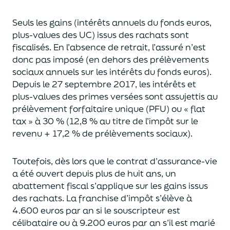
Seuls les gains (intérêts annuels du fonds euros,
plus-values des UC)
issus des rachats sont
fiscalisés. En l’absence de retrait, l’assuré n’est
donc pas imposé
(
en dehors des prélèvements
sociaux annuels sur les intérêts du fonds euros
)
.
Depuis le 27 septembre 2017,
les intérêts et
plus-values des primes versées
sont assujettis au
prélèvement forfaitaire unique (P
FU) ou « flat
tax » à 30 % (12,8 % au titre de l’impôt sur le
revenu + 17,2 % de prélèvements sociaux).
Toutefois, dès lors que le contrat d’assurance-vie
a été ouvert depuis plus de huit ans,
un
abattement fiscal s’applique sur les gains issus
des rachats.
La franchise d’impôt
s’élève à
4.600 euros par an si le souscripteur
est
célibataire ou à 9.200 euros
par an
s’il est marié