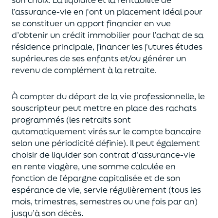
l’assurance-vie en font
un
placement
idéal
pour
se constituer un apport financier en vue
d’obtenir un
crédit immobilier pour l’achat de
s
a
résidence principale, financer les futures études
supérieures de ses enfants
et/
ou
générer un
revenu de complément à la retraite.
À compter du départ de la vie professionnel
le,
l
e
souscripteur
peut mettre en place des rachats
programmés
(les retraits sont
automatiquement virés sur le compte bancaire
selon une périodicité définie). Il peut également
choi
sir
de liquider son contrat d’assurance-vie
en rente viagère
, une somme calculée en
fonction de l’épargne capitalisée et de
son
espérance de vie
,
servie régulièrement (tous les
mois, trimestres, semestres ou une fois par an
)
jusqu’à son décès.