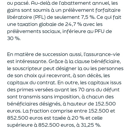
ou pacsé.
Au-delà
de l’abattement annuel,
les
gains sont soumis à un prélèvement forfaitaire
libératoire (PFL) de seulement 7,5 %. Ce qui fait
une taxation globale de
24,7 % avec les
prélèvements sociaux, inférieure au PFU de
30 %.
En matière de succession aus
si, l’assurance-vie
est intéressante. Grâce à la clause bénéficiaire,
le souscripteur peut désigner la ou les personnes
de son choix qui recevront, à son décès, les
capitaux du contrat.
En outre, les capitaux issus
des primes versées avant les 70 ans du déf
unt
sont transmis sans imposition, à chacun des
bénéficiaires désignés, à hauteur de 152.500
euros.
La fraction comprise entre 152.500 et
852.500 euros
est taxée à 20 % et celle
supérieure à 852.500 euros, à 31,
2
5
%.