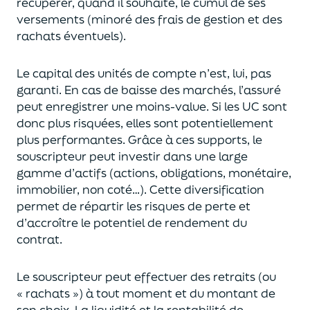
récupérer
, quand il souhaite,
le cumul de ses
versements (
minoré des frais de gestion et des
rachats éventuels).
Le capital des unités de compte n’est, lui, pas
garanti. En cas
de baisse des marchés,
l’assuré
peut enregistrer une moins-value. Si les UC sont
donc plus risquées, elles sont potentiellement
plus performantes.
Grâce à ces supports, le
souscripteur peut
investir dans une large
gamme d’actifs (actions, obligations, monétaire,
immobilier, non coté…)
. Cette diversification
permet de répartir les risques de perte et
d’accroître le potentiel
de
rendement du
contrat.
Le souscripteur peut effectuer des retraits (
ou
« rachats »)
à tout moment et du montant de
son choix
. La
liquidité
et
la rentabilité de