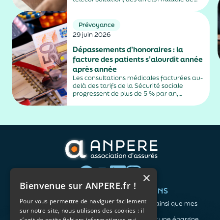
plus de trois jours, sauf exceptions. Cette
mesure, issue de la loi contre les fraudes
sociales et fiscales, s'inscrit dans un
Prévoyance
durcissement plus...
29 juin 2026
Dépassements d’honoraires : la
facture des patients s’alourdit année
après année
Les consultations médicales facturées au-
delà des tarifs de la Sécurité sociale
progressent de plus de 5 % par an,
alimentés par la montée en puissance des
médecins exerçant en secteur 2.
×
Bienvenue sur ANPERE.fr !
QUI SOMMES-NOUS ?
VOS BESOINS
Pour vous permettre de naviguer facilement
L'association
Me protéger ainsi que mes
sur notre site, nous utilisons des cookies : il
Notre organisation
proches
L’équipe
Me constituer une épargne
s’agit de petits fichiers informatiques qui