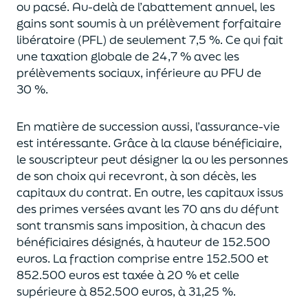
ou pacsé.
Au-delà
de l’abattement annuel,
les
gains sont soumis à un prélèvement forfaitaire
libératoire (PFL) de seulement 7,5 %. Ce qui fait
une taxation globale de
24,7 % avec les
prélèvements sociaux, inférieure au PFU de
30 %.
En matière de succession aus
si, l’assurance-vie
est intéressante. Grâce à la clause bénéficiaire,
le souscripteur peut désigner la ou les personnes
de son choix qui recevront, à son décès, les
capitaux du contrat.
En outre, les capitaux issus
des primes versées avant les 70 ans du déf
unt
sont transmis sans imposition, à chacun des
bénéficiaires désignés, à hauteur de 152.500
euros.
La fraction comprise entre 152.500 et
852.500 euros
est taxée à 20 % et celle
supérieure à 852.500 euros, à 31,
2
5
%.