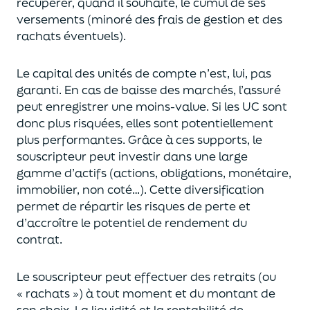
récupérer
, quand il souhaite,
le cumul de ses
versements (
minoré des frais de gestion et des
rachats éventuels).
Le capital des unités de compte n’est, lui, pas
garanti. En cas
de baisse des marchés,
l’assuré
peut enregistrer une moins-value. Si les UC sont
donc plus risquées, elles sont potentiellement
plus performantes.
Grâce à ces supports, le
souscripteur peut
investir dans une large
gamme d’actifs (actions, obligations, monétaire,
immobilier, non coté…)
. Cette diversification
permet de répartir les risques de perte et
d’accroître le potentiel
de
rendement du
contrat.
Le souscripteur peut effectuer des retraits (
ou
« rachats »)
à tout moment et du montant de
son choix
. La
liquidité
et
la rentabilité de