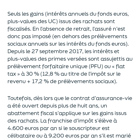
Seuls les gains (intérêts annuels du fonds euros,
plus-values des UC)
issus des rachats sont
fiscalisés. En l’absence de retrait, l’assuré n’est
donc pas imposé
(
en dehors des prélèvements
sociaux annuels sur les intérêts du fonds euros
)
.
Depuis le 27 septembre 2017,
les intérêts et
plus-values des primes versées
sont assujettis au
prélèvement forfaitaire unique (P
FU) ou « flat
tax » à 30 % (12,8 % au titre de l’impôt sur le
revenu + 17,2 % de prélèvements sociaux).
Toutefois, dès lors que le contrat d’assurance-vie
a été ouvert depuis plus de huit ans,
un
abattement fiscal s’applique sur les gains issus
des rachats.
La franchise d’impôt
s’élève à
4.600 euros par an si le souscripteur
est
célibataire ou à 9.200 euros
par an
s’il est marié