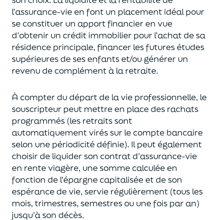
l’assurance-vie en font
un
placement
idéal
pour
se constituer un apport financier en vue
d’obtenir un
crédit immobilier pour l’achat de
s
a
résidence principale, financer les futures études
supérieures de ses enfants
et/
ou
générer un
revenu de complément à la retraite.
À compter du départ de la vie professionnel
le,
l
e
souscripteur
peut mettre en place des rachats
programmés
(les retraits sont
automatiquement virés sur le compte bancaire
selon une périodicité définie). Il peut également
choi
sir
de liquider son contrat d’assurance-vie
en rente viagère
, une somme calculée en
fonction de l’épargne capitalisée et de
son
espérance de vie
,
servie régulièrement (tous les
mois, trimestres, semestres ou une fois par an
)
jusqu’à son décès.