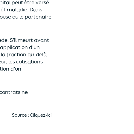
pital
peut être versé
rêt maladie.
Dans
pouse ou le partenaire
ède
. S’il meurt avant
 application
d’un
 la fraction au-delà
eur,
les cotisations
tion d’un
 contrats
ne
Source :
Cliquez-ici