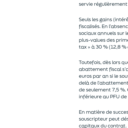
servie régulièrement 
Seuls les gains (inté
fiscalisés. En l’absen
sociaux annuels sur l
plus-values des prim
tax » à 30 % (12,8 % 
Toutefois, dès lors q
abattement fiscal s’a
euros par an si le so
delà
de l’abattemen
de seulement 7,5 %. 
inférieure au PFU de
En matière de succes
souscripteur peut dés
capitaux du contrat.