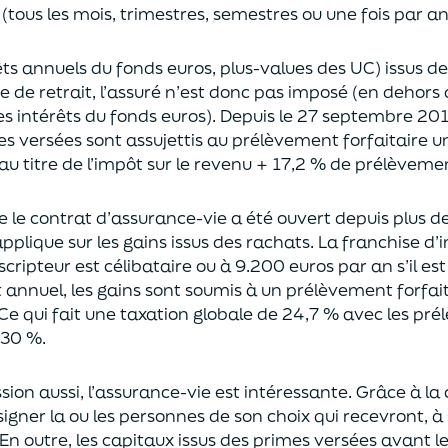
(tous les mois, trimestres, semestres ou une fois par a
rêts annuels du fonds euros, plus-values des UC)
issus d
ce de retrait, l’assuré n’est donc pas imposé
(
en dehors 
es intérêts du fonds euros
)
.
Depuis le 27 septembre 20
es versées
sont assujettis au prélèvement forfaitaire u
au titre de l’impôt sur le revenu + 17,2 % de prélèveme
ue le contrat d’assurance-vie a été ouvert depuis plus d
pplique sur les gains issus des rachats.
La franchise d
uscripteur
est célibataire ou à 9.200 euros
par an
s’il e
t annuel,
les gains sont soumis à un prélèvement forfait
Ce qui fait une taxation globale de
24,7 % avec les pré
 30 %.
sion aus
si, l’assurance-vie est intéressante. Grâce à la 
igner la ou les personnes de son choix qui recevront, à 
En outre, les capitaux issus des primes versées avant l