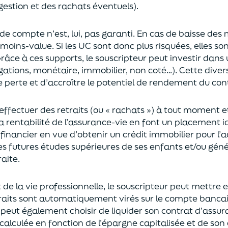
gestion et des rachats éventuels).
 de compte n’est, lui, pas garanti. En cas
de baisse des
moins-value. Si les UC sont donc plus risquées, elles s
râce à ces supports, le souscripteur peut
investir dan
ligations, monétaire, immobilier, non coté…)
. Cette dive
e perte et d’accroître le potentiel
de
rendement du cont
effectuer des retraits (
ou
« rachats »)
à tout moment e
la rentabilité de l’assurance-vie en font
un
placement
i
 financier en vue
d’obtenir un
crédit immobilier pour l’
les futures études supérieures de ses enfants
et/
ou
géné
aite.
de la vie professionnel
le,
l
e souscripteur
peut mettre e
traits sont automatiquement virés sur le compte banca
Il peut également choi
sir
de liquider son contrat d’assu
alculée en fonction de l’épargne capitalisée et de
son