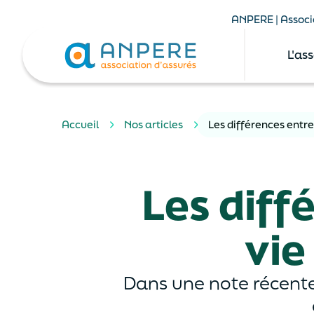
ANPERE | Associa
L'as
Accueil
Nos articles
Les différences entr
Les diff
vie
Dans une note récente,