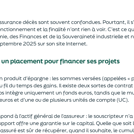
’assurance décès sont
souvent
confondues
. Pourtant, il
onctionnement et la finalité n’ont rien à voir.
C’est ce qu
mie
,
des Finances
et de la Souveraineté industr
ielle et
n
septembre 2025
sur son site Internet.
: un placement pour financer ses projets
un
p
roduit d’épargne
: les sommes versées
(appelées « 
u fil du temps des
gains.
Il e
xiste deux sortes
de contrat
s intègre
uniquement
un fonds euros, tandis que le mu
uros et d’une ou de plusieurs unités de compte (UC).
pond à l’actif général de l’assureur : le souscripteur n’
pport offre une garantie sur le capital. Quelle que soit 
l’assuré est sûr de récupérer
, quand il souhaite,
le cumul