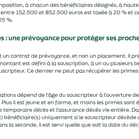
mposition, à chacun des bénéficiaires désignés, à haut
e entre 152.500 et 852.500 euros
est taxée à 20 % et ce
2
5
%.
ès
:
une prévoyance
pour protéger ses proch
st un contrat de prévoyance
, et non un placement. Il p
 montant est défini à la souscription, à un
ou plusieurs b
ouscripteur.
Ce dernier ne peut pas réc
upérer les primes
sations dépend de l’âge
du souscripteur à l’ouverture de
.
Plus il est jeune
et en forme,
et moins les primes s
o
nt 
e temporaire décès et l’assurance
décès
vie entière. Da
) bénéficiaire(s)
uniquement
si le souscripteur décède
ns la seconde, il est servi
quelle que soit la date du déc