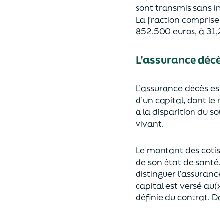
sont transmis sans i
La fraction compris
852.500 euros, à 31,
L’assurance déc
L’assurance décès e
d’un capi
tal, dont le
à la disparition du s
vivant.
Le montant des coti
de son état de santé
distingue
r
l’assuranc
capital est
versé au(x
définie du contrat. Da