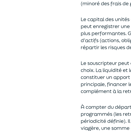
(
minoré des frais de 
Le capital des unités
peut enregistrer une 
plus performantes.
G
d’actifs (actions, ob
répartir les risques d
Le souscripteur peut 
choix
. La
liquidité
et
constituer un apport
principale, financer 
complément à la retr
À compter du départ 
programmés
(les re
périodicité définie). 
viagère
, une somme c