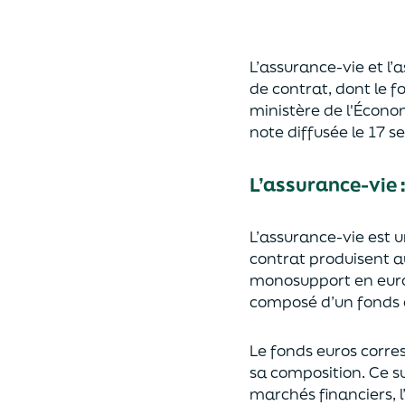
L’assurance-vie et l
de contrat
,
dont le f
ministère de
l'
É
cono
note diffusée
le 17 
L’assurance-vie 
L’assurance-vie est 
contrat produisent a
monosupport en euro
composé d’un fonds e
Le fonds euros corres
sa composition.
Ce su
marchés financiers,