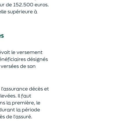
eur de 152.500 euros.
lle supérieure à
es
révoit le versement
énéficiaires désignés
 versées de son
 l’assurance décès et
élevées.
Il faut
ns la première, le
 durant la période
ès de l’assuré.