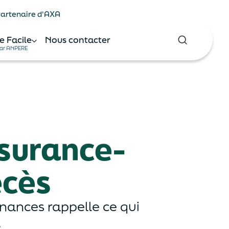
 Partenaire d'AXA
e Facile
Nous contacter
ar ANPERE
ssurance-
écès
inances rappelle ce qui
.