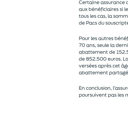
Certaine assurance 
aux bénéficiaires si 
tous les cas, l
a somme 
de Pacs
du souscript
Pour les autres bénéfi
70 ans, seule la derni
abattement de 152.
de
852.500 euros.
Lo
versées après cet âg
abattement partagé e
En conclusion, l’assu
poursuivent pas les 