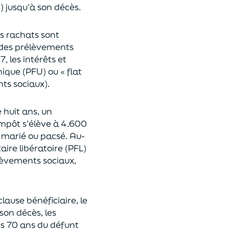
n
)
jusqu’à son décès.
es rachats sont
des prélèvements
17,
les intérêts et
nique (P
FU) ou « flat
nts sociaux).
e huit ans,
un
’impôt
s’élève à 4.600
st marié ou pacsé.
Au-
aire libératoire (PFL)
lèvements sociaux,
clause bénéficiaire, le
son décès, les
es 70 ans du déf
unt