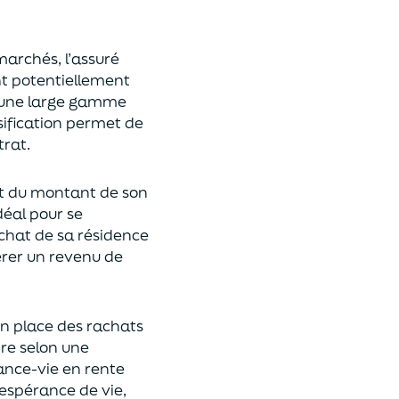
 marchés,
l’assuré
ont potentiellement
s une large gamme
rsification permet de
rat.
t du montant de son
déal
pour se
achat de
s
a résidence
rer un revenu de
n place des rachats
ire
selon une
rance-vie en rente
espérance de vie
,