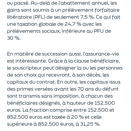
ou pacsé.
Au-delà
de l’abattement annuel,
les
gains sont soumis à un prélèvement forfaitaire
libératoire (PFL) de seulement 7,5 %. Ce qui fait
une taxation globale de
24,7 % avec les
prélèvements sociaux, inférieure au PFU de
30 %.
En matière de succession aus
si, l’assurance-vie
est intéressante. Grâce à la clause bénéficiaire,
le souscripteur peut désigner la ou les personnes
de son choix qui recevront, à son décès, les
capitaux du contrat.
En outre, les capitaux issus
des primes versées avant les 70 ans du déf
unt
sont transmis sans imposition, à chacun des
bénéficiaires désignés, à hauteur de 152.500
euros.
La fraction comprise entre 152.500 et
852.500 euros
est taxée à 20 % et celle
supérieure à 852.500 euros, à 31,
2
5
%.