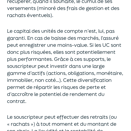
récupérer
, quand il souhaite,
le cumul de ses
versements (
minoré des frais de gestion et des
rachats éventuels).
Le capital des unités de compte n’est, lui, pas
garanti. En cas
de baisse des marchés,
l’assuré
peut enregistrer une moins-value. Si les UC sont
donc plus risquées, elles sont potentiellement
plus performantes.
Grâce à ces supports, le
souscripteur peut
investir dans une large
gamme d’actifs (actions, obligations, monétaire,
immobilier, non coté…)
. Cette diversification
permet de répartir les risques de perte et
d’accroître le potentiel
de
rendement du
contrat.
Le souscripteur peut effectuer des retraits (
ou
« rachats »)
à tout moment et du montant de
son choix
. La
liquidité
et
la rentabilité de