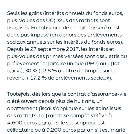
Seuls les gains (intérêts annuels du fonds euros,
plus-values des UC)
issus des rachats sont
fiscalisés. En l’absence de retrait, l’assuré n’est
donc pas imposé
(
en dehors des prélèvements
sociaux annuels sur les intérêts du fonds euros
)
.
Depuis le 27 septembre 2017,
les intérêts et
plus-values des primes versées
sont assujettis au
prélèvement forfaitaire unique (P
FU) ou « flat
tax » à 30 % (12,8 % au titre de l’impôt sur le
revenu + 17,2 % de prélèvements sociaux).
Toutefois, dès lors que le contrat d’assurance-vie
a été ouvert depuis plus de huit ans,
un
abattement fiscal s’applique sur les gains issus
des rachats.
La franchise d’impôt
s’élève à
4.600 euros par an si le souscripteur
est
célibataire ou à 9.200 euros
par an
s’il est marié