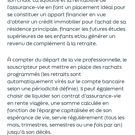
l’assurance-vie en font
un
placement
idéal
pour
se constituer un apport financier en vue
d’obtenir un
crédit immobilier pour l’achat de
s
a
résidence principale, financer les futures études
supérieures de ses enfants
et/
ou
générer un
revenu de complément à la retraite.
À compter du départ de la vie professionnel
le,
l
e
souscripteur
peut mettre en place des rachats
programmés
(les retraits sont
automatiquement virés sur le compte bancaire
selon une périodicité définie). Il peut également
choi
sir
de liquider son contrat d’assurance-vie
en rente viagère
, une somme calculée en
fonction de l’épargne capitalisée et de
son
espérance de vie
,
servie régulièrement (tous les
mois, trimestres, semestres ou une fois par an
)
jusqu’à son décès.