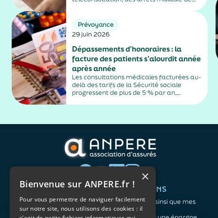
plus de trois jours, sauf exceptions. Cette
mesure, issue de la loi contre les fraudes
sociales et fiscales, s'inscrit dans un
Prévoyance
durcissement plus...
29 juin 2026
Dépassements d’honoraires : la
facture des patients s’alourdit année
après année
Les consultations médicales facturées au-
delà des tarifs de la Sécurité sociale
progressent de plus de 5 % par an,
alimentés par la montée en puissance des
médecins exerçant en secteur 2.
×
Bienvenue sur ANPERE.fr !
QUI SOMMES-NOUS ?
VOS BESOINS
Pour vous permettre de naviguer facilement
L'association
Me protéger ainsi que mes
sur notre site, nous utilisons des cookies : il
Notre organisation
proches
L’équipe
Me constituer une épargne
s’agit de petits fichiers informatiques qui