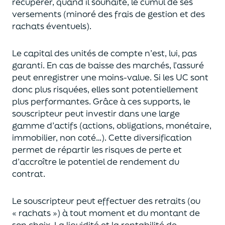
récupérer
, quand il souhaite,
le cumul de ses
versements (
minoré des frais de gestion et des
rachats éventuels).
Le capital des unités de compte n’est, lui, pas
garanti. En cas
de baisse des marchés,
l’assuré
peut enregistrer une moins-value. Si les UC sont
donc plus risquées, elles sont potentiellement
plus performantes.
Grâce à ces supports, le
souscripteur peut
investir dans une large
gamme d’actifs (actions, obligations, monétaire,
immobilier, non coté…)
. Cette diversification
permet de répartir les risques de perte et
d’accroître le potentiel
de
rendement du
contrat.
Le souscripteur peut effectuer des retraits (
ou
« rachats »)
à tout moment et du montant de
son choix
. La
liquidité
et
la rentabilité de