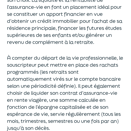
l’assurance-vie en font
un
placement
idéal
pour
se constituer un apport financier en vue
d’obtenir un
crédit immobilier pour l’achat de
s
a
résidence principale, financer les futures études
supérieures de ses enfants
et/
ou
générer un
revenu de complément à la retraite.
À compter du départ de la vie professionnel
le,
l
e
souscripteur
peut mettre en place des rachats
programmés
(les retraits sont
automatiquement virés sur le compte bancaire
selon une périodicité définie). Il peut également
choi
sir
de liquider son contrat d’assurance-vie
en rente viagère
, une somme calculée en
fonction de l’épargne capitalisée et de
son
espérance de vie
,
servie régulièrement (tous les
mois, trimestres, semestres ou une fois par an
)
jusqu’à son décès.