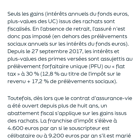
Seuls les gains (intérêts annuels du fonds euros,
plus-values des UC)
issus des rachats sont
fiscalisés. En l’absence de retrait, l’assuré n’est
donc pas imposé
(
en dehors des prélèvements
sociaux annuels sur les intérêts du fonds euros
)
.
Depuis le 27 septembre 2017,
les intérêts et
plus-values des primes versées
sont assujettis au
prélèvement forfaitaire unique (P
FU) ou « flat
tax » à 30 % (12,8 % au titre de l’impôt sur le
revenu + 17,2 % de prélèvements sociaux).
Toutefois, dès lors que le contrat d’assurance-vie
a été ouvert depuis plus de huit ans,
un
abattement fiscal s’applique sur les gains issus
des rachats.
La franchise d’impôt
s’élève à
4.600 euros par an si le souscripteur
est
célibataire ou à 9.200 euros
par an
s’il est marié