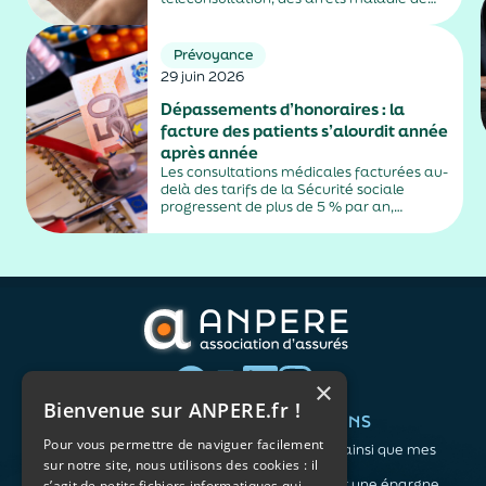
plus de trois jours, sauf exceptions. Cette
mesure, issue de la loi contre les fraudes
sociales et fiscales, s'inscrit dans un
Prévoyance
durcissement plus...
29 juin 2026
Dépassements d’honoraires : la
facture des patients s’alourdit année
après année
Les consultations médicales facturées au-
delà des tarifs de la Sécurité sociale
progressent de plus de 5 % par an,
alimentés par la montée en puissance des
médecins exerçant en secteur 2.
×
Bienvenue sur ANPERE.fr !
QUI SOMMES-NOUS ?
VOS BESOINS
Pour vous permettre de naviguer facilement
L'association
Me protéger ainsi que mes
sur notre site, nous utilisons des cookies : il
Notre organisation
proches
L’équipe
Me constituer une épargne
s’agit de petits fichiers informatiques qui