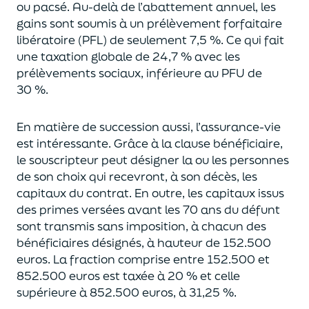
ou pacsé.
Au-delà
de l’abattement annuel,
les
gains sont soumis à un prélèvement forfaitaire
libératoire (PFL) de seulement 7,5 %. Ce qui fait
une taxation globale de
24,7 % avec les
prélèvements sociaux, inférieure au PFU de
30 %.
En matière de succession aus
si, l’assurance-vie
est intéressante. Grâce à la clause bénéficiaire,
le souscripteur peut désigner la ou les personnes
de son choix qui recevront, à son décès, les
capitaux du contrat.
En outre, les capitaux issus
des primes versées avant les 70 ans du déf
unt
sont transmis sans imposition, à chacun des
bénéficiaires désignés, à hauteur de 152.500
euros.
La fraction comprise entre 152.500 et
852.500 euros
est taxée à 20 % et celle
supérieure à 852.500 euros, à 31,
2
5
%.