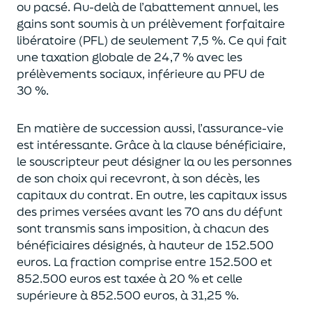
ou pacsé.
Au-delà
de l’abattement annuel,
les
gains sont soumis à un prélèvement forfaitaire
libératoire (PFL) de seulement 7,5 %. Ce qui fait
une taxation globale de
24,7 % avec les
prélèvements sociaux, inférieure au PFU de
30 %.
En matière de succession aus
si, l’assurance-vie
est intéressante. Grâce à la clause bénéficiaire,
le souscripteur peut désigner la ou les personnes
de son choix qui recevront, à son décès, les
capitaux du contrat.
En outre, les capitaux issus
des primes versées avant les 70 ans du déf
unt
sont transmis sans imposition, à chacun des
bénéficiaires désignés, à hauteur de 152.500
euros.
La fraction comprise entre 152.500 et
852.500 euros
est taxée à 20 % et celle
supérieure à 852.500 euros, à 31,
2
5
%.