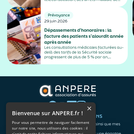
plus de trois jours, sauf exceptions. Cette
mesure, issue de la loi contre les fraudes
sociales et fiscales, s'inscrit dans un
Prévoyance
durcissement plus...
29 juin 2026
Dépassements d’honoraires : la
facture des patients s’alourdit année
après année
Les consultations médicales facturées au-
delà des tarifs de la Sécurité sociale
progressent de plus de 5 % par an,
alimentés par la montée en puissance des
médecins exerçant en secteur 2.
×
Bienvenue sur ANPERE.fr !
QUI SOMMES-NOUS ?
VOS BESOINS
Pour vous permettre de naviguer facilement
L'association
Me protéger ainsi que mes
sur notre site, nous utilisons des cookies : il
Notre organisation
proches
L’équipe
Me constituer une épargne
s’agit de petits fichiers informatiques qui