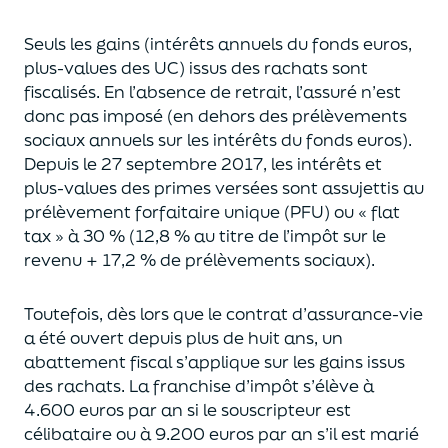
Seuls les gains (intérêts annuels du fonds euros,
plus-values des UC)
issus des rachats sont
fiscalisés. En l’absence de retrait, l’assuré n’est
donc pas imposé
(
en dehors des prélèvements
sociaux annuels sur les intérêts du fonds euros
)
.
Depuis le 27 septembre 2017,
les intérêts et
plus-values des primes versées
sont assujettis au
prélèvement forfaitaire unique (P
FU) ou « flat
tax » à 30 % (12,8 % au titre de l’impôt sur le
revenu + 17,2 % de prélèvements sociaux).
Toutefois, dès lors que le contrat d’assurance-vie
a été ouvert depuis plus de huit ans,
un
abattement fiscal s’applique sur les gains issus
des rachats.
La franchise d’impôt
s’élève à
4.600 euros par an si le souscripteur
est
célibataire ou à 9.200 euros
par an
s’il est marié