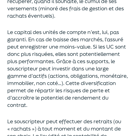
récupérer
, quand il souhaite,
le cumul de ses
versements (
minoré des frais de gestion et des
rachats éventuels).
Le capital des unités de compte n’est, lui, pas
garanti. En cas
de baisse des marchés,
l’assuré
peut enregistrer une moins-value. Si les UC sont
donc plus risquées, elles sont potentiellement
plus performantes.
Grâce à ces supports, le
souscripteur peut
investir dans une large
gamme d’actifs (actions, obligations, monétaire,
immobilier, non coté…)
. Cette diversification
permet de répartir les risques de perte et
d’accroître le potentiel
de
rendement du
contrat.
Le souscripteur peut effectuer des retraits (
ou
« rachats »)
à tout moment et du montant de
son choix
. La
liquidité
et
la rentabilité de