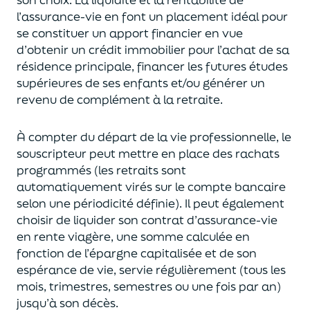
l’assurance-vie en font
un
placement
idéal
pour
se constituer un apport financier en vue
d’obtenir un
crédit immobilier pour l’achat de
s
a
résidence principale, financer les futures études
supérieures de ses enfants
et/
ou
générer un
revenu de complément à la retraite.
À compter du départ de la vie professionnel
le,
l
e
souscripteur
peut mettre en place des rachats
programmés
(les retraits sont
automatiquement virés sur le compte bancaire
selon une périodicité définie). Il peut également
choi
sir
de liquider son contrat d’assurance-vie
en rente viagère
, une somme calculée en
fonction de l’épargne capitalisée et de
son
espérance de vie
,
servie régulièrement (tous les
mois, trimestres, semestres ou une fois par an
)
jusqu’à son décès.