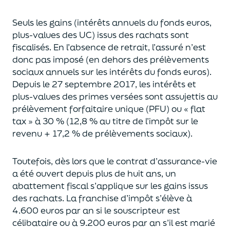
Seuls les gains (intérêts annuels du fonds euros,
plus-values des UC)
issus des rachats sont
fiscalisés. En l’absence de retrait, l’assuré n’est
donc pas imposé
(
en dehors des prélèvements
sociaux annuels sur les intérêts du fonds euros
)
.
Depuis le 27 septembre 2017,
les intérêts et
plus-values des primes versées
sont assujettis au
prélèvement forfaitaire unique (P
FU) ou « flat
tax » à 30 % (12,8 % au titre de l’impôt sur le
revenu + 17,2 % de prélèvements sociaux).
Toutefois, dès lors que le contrat d’assurance-vie
a été ouvert depuis plus de huit ans,
un
abattement fiscal s’applique sur les gains issus
des rachats.
La franchise d’impôt
s’élève à
4.600 euros par an si le souscripteur
est
célibataire ou à 9.200 euros
par an
s’il est marié