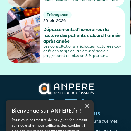
plus de trois jours, sauf exceptions. Cette
mesure, issue de la loi contre les fraudes
sociales et fiscales, s'inscrit dans un
Prévoyance
durcissement plus...
29 juin 2026
Dépassements d’honoraires : la
facture des patients s’alourdit année
après année
Les consultations médicales facturées au-
delà des tarifs de la Sécurité sociale
progressent de plus de 5 % par an,
alimentés par la montée en puissance des
médecins exerçant en secteur 2.
×
Bienvenue sur ANPERE.fr !
QUI SOMMES-NOUS ?
VOS BESOINS
Pour vous permettre de naviguer facilement
L'association
Me protéger ainsi que mes
sur notre site, nous utilisons des cookies : il
Notre organisation
proches
L’équipe
Me constituer une épargne
s’agit de petits fichiers informatiques qui