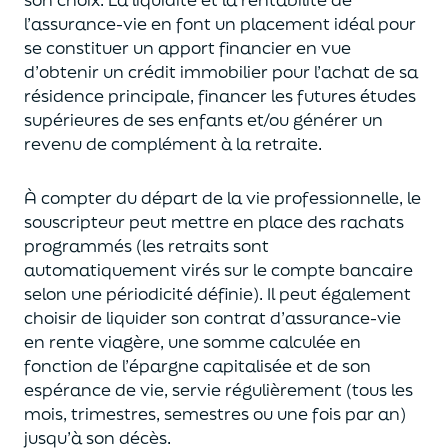
l’assurance-vie en font
un
placement
idéal
pour
se constituer un apport financier en vue
d’obtenir un
crédit immobilier pour l’achat de
s
a
résidence principale, financer les futures études
supérieures de ses enfants
et/
ou
générer un
revenu de complément à la retraite.
À compter du départ de la vie professionnel
le,
l
e
souscripteur
peut mettre en place des rachats
programmés
(les retraits sont
automatiquement virés sur le compte bancaire
selon une périodicité définie). Il peut également
choi
sir
de liquider son contrat d’assurance-vie
en rente viagère
, une somme calculée en
fonction de l’épargne capitalisée et de
son
espérance de vie
,
servie régulièrement (tous les
mois, trimestres, semestres ou une fois par an
)
jusqu’à son décès.