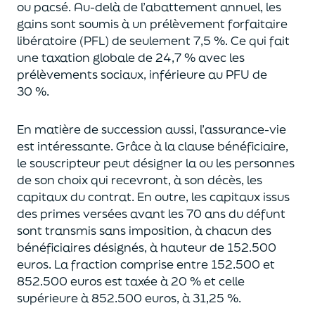
ou pacsé.
Au-delà
de l’abattement annuel,
les
gains sont soumis à un prélèvement forfaitaire
libératoire (PFL) de seulement 7,5 %. Ce qui fait
une taxation globale de
24,7 % avec les
prélèvements sociaux, inférieure au PFU de
30 %.
En matière de succession aus
si, l’assurance-vie
est intéressante. Grâce à la clause bénéficiaire,
le souscripteur peut désigner la ou les personnes
de son choix qui recevront, à son décès, les
capitaux du contrat.
En outre, les capitaux issus
des primes versées avant les 70 ans du déf
unt
sont transmis sans imposition, à chacun des
bénéficiaires désignés, à hauteur de 152.500
euros.
La fraction comprise entre 152.500 et
852.500 euros
est taxée à 20 % et celle
supérieure à 852.500 euros, à 31,
2
5
%.