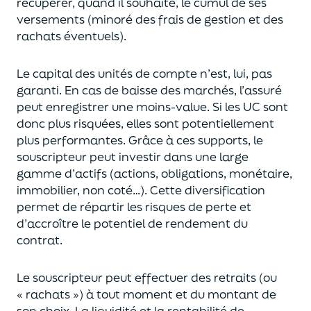
récupérer
, quand il souhaite,
le cumul de ses
versements (
minoré des frais de gestion et des
rachats éventuels).
Le capital des unités de compte n’est, lui, pas
garanti. En cas
de baisse des marchés,
l’assuré
peut enregistrer une moins-value. Si les UC sont
donc plus risquées, elles sont potentiellement
plus performantes.
Grâce à ces supports, le
souscripteur peut
investir dans une large
gamme d’actifs (actions, obligations, monétaire,
immobilier, non coté…)
. Cette diversification
permet de répartir les risques de perte et
d’accroître le potentiel
de
rendement du
contrat.
Le souscripteur peut effectuer des retraits (
ou
« rachats »)
à tout moment et du montant de
son choix
. La
liquidité
et
la rentabilité de