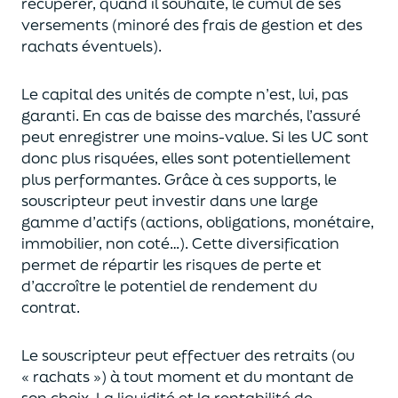
récupérer
, quand il souhaite,
le cumul de ses
versements (
minoré des frais de gestion et des
rachats éventuels).
Le capital des unités de compte n’est, lui, pas
garanti. En cas
de baisse des marchés,
l’assuré
peut enregistrer une moins-value. Si les UC sont
donc plus risquées, elles sont potentiellement
plus performantes.
Grâce à ces supports, le
souscripteur peut
investir dans une large
gamme d’actifs (actions, obligations, monétaire,
immobilier, non coté…)
. Cette diversification
permet de répartir les risques de perte et
d’accroître le potentiel
de
rendement du
contrat.
Le souscripteur peut effectuer des retraits (
ou
« rachats »)
à tout moment et du montant de
son choix
. La
liquidité
et
la rentabilité de