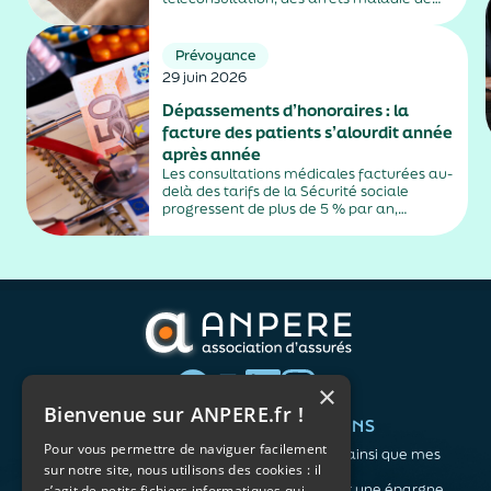
plus de trois jours, sauf exceptions. Cette
mesure, issue de la loi contre les fraudes
sociales et fiscales, s'inscrit dans un
Prévoyance
durcissement plus...
29 juin 2026
Dépassements d’honoraires : la
facture des patients s’alourdit année
après année
Les consultations médicales facturées au-
delà des tarifs de la Sécurité sociale
progressent de plus de 5 % par an,
alimentés par la montée en puissance des
médecins exerçant en secteur 2.
×
Bienvenue sur ANPERE.fr !
QUI SOMMES-NOUS ?
VOS BESOINS
Pour vous permettre de naviguer facilement
L'association
Me protéger ainsi que mes
sur notre site, nous utilisons des cookies : il
Notre organisation
proches
L’équipe
Me constituer une épargne
s’agit de petits fichiers informatiques qui