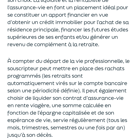
l’assurance-vie en font
un
placement
idéal
pour
se constituer un apport financier en vue
d’obtenir un
crédit immobilier pour l’achat de
s
a
résidence principale, financer les futures études
supérieures de ses enfants
et/
ou
générer un
revenu de complément à la retraite.
À compter du départ de la vie professionnel
le,
l
e
souscripteur
peut mettre en place des rachats
programmés
(les retraits sont
automatiquement virés sur le compte bancaire
selon une périodicité définie). Il peut également
choi
sir
de liquider son contrat d’assurance-vie
en rente viagère
, une somme calculée en
fonction de l’épargne capitalisée et de
son
espérance de vie
,
servie régulièrement (tous les
mois, trimestres, semestres ou une fois par an
)
jusqu’à son décès.