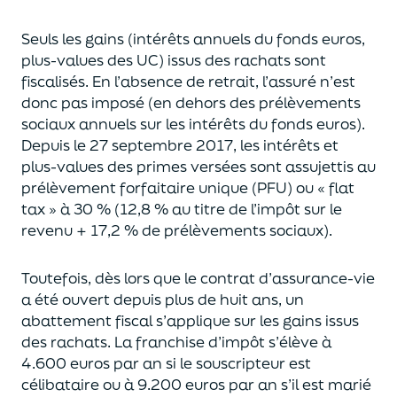
Seuls les gains (intérêts annuels du fonds euros,
plus-values des UC)
issus des rachats sont
fiscalisés. En l’absence de retrait, l’assuré n’est
donc pas imposé
(
en dehors des prélèvements
sociaux annuels sur les intérêts du fonds euros
)
.
Depuis le 27 septembre 2017,
les intérêts et
plus-values des primes versées
sont assujettis au
prélèvement forfaitaire unique (P
FU) ou « flat
tax » à 30 % (12,8 % au titre de l’impôt sur le
revenu + 17,2 % de prélèvements sociaux).
Toutefois, dès lors que le contrat d’assurance-vie
a été ouvert depuis plus de huit ans,
un
abattement fiscal s’applique sur les gains issus
des rachats.
La franchise d’impôt
s’élève à
4.600 euros par an si le souscripteur
est
célibataire ou à 9.200 euros
par an
s’il est marié