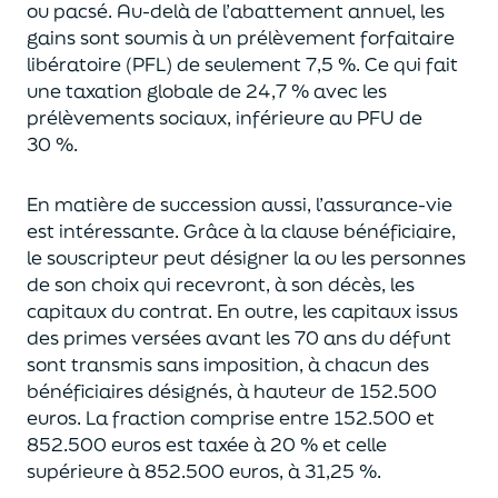
ou pacsé.
Au-delà
de l’abattement annuel,
les
gains sont soumis à un prélèvement forfaitaire
libératoire (PFL) de seulement 7,5 %. Ce qui fait
une taxation globale de
24,7 % avec les
prélèvements sociaux, inférieure au PFU de
30 %.
En matière de succession aus
si, l’assurance-vie
est intéressante. Grâce à la clause bénéficiaire,
le souscripteur peut désigner la ou les personnes
de son choix qui recevront, à son décès, les
capitaux du contrat.
En outre, les capitaux issus
des primes versées avant les 70 ans du déf
unt
sont transmis sans imposition, à chacun des
bénéficiaires désignés, à hauteur de 152.500
euros.
La fraction comprise entre 152.500 et
852.500 euros
est taxée à 20 % et celle
supérieure à 852.500 euros, à 31,
2
5
%.