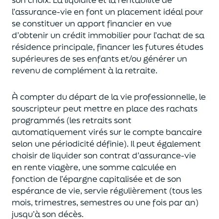
l’assurance-vie en font
un
placement
idéal
pour
se constituer un apport financier en vue
d’obtenir un
crédit immobilier pour l’achat de
s
a
résidence principale, financer les futures études
supérieures de ses enfants
et/
ou
générer un
revenu de complément à la retraite.
À compter du départ de la vie professionnel
le,
l
e
souscripteur
peut mettre en place des rachats
programmés
(les retraits sont
automatiquement virés sur le compte bancaire
selon une périodicité définie). Il peut également
choi
sir
de liquider son contrat d’assurance-vie
en rente viagère
, une somme calculée en
fonction de l’épargne capitalisée et de
son
espérance de vie
,
servie régulièrement (tous les
mois, trimestres, semestres ou une fois par an
)
jusqu’à son décès.