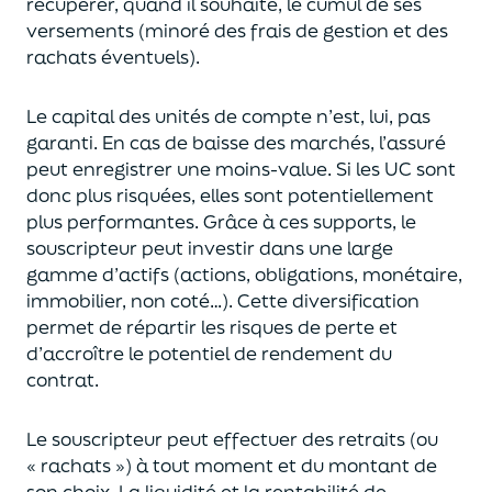
récupérer
, quand il souhaite,
le cumul de ses
versements (
minoré des frais de gestion et des
rachats éventuels).
Le capital des unités de compte n’est, lui, pas
garanti. En cas
de baisse des marchés,
l’assuré
peut enregistrer une moins-value. Si les UC sont
donc plus risquées, elles sont potentiellement
plus performantes.
Grâce à ces supports, le
souscripteur peut
investir dans une large
gamme d’actifs (actions, obligations, monétaire,
immobilier, non coté…)
. Cette diversification
permet de répartir les risques de perte et
d’accroître le potentiel
de
rendement du
contrat.
Le souscripteur peut effectuer des retraits (
ou
« rachats »)
à tout moment et du montant de
son choix
. La
liquidité
et
la rentabilité de