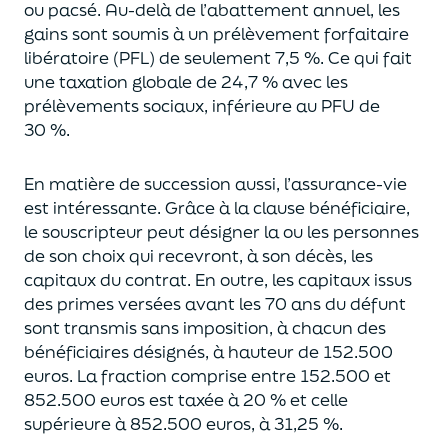
ou pacsé.
Au-delà
de l’abattement annuel,
les
gains sont soumis à un prélèvement forfaitaire
libératoire (PFL) de seulement 7,5 %. Ce qui fait
une taxation globale de
24,7 % avec les
prélèvements sociaux, inférieure au PFU de
30 %.
En matière de succession aus
si, l’assurance-vie
est intéressante. Grâce à la clause bénéficiaire,
le souscripteur peut désigner la ou les personnes
de son choix qui recevront, à son décès, les
capitaux du contrat.
En outre, les capitaux issus
des primes versées avant les 70 ans du déf
unt
sont transmis sans imposition, à chacun des
bénéficiaires désignés, à hauteur de 152.500
euros.
La fraction comprise entre 152.500 et
852.500 euros
est taxée à 20 % et celle
supérieure à 852.500 euros, à 31,
2
5
%.