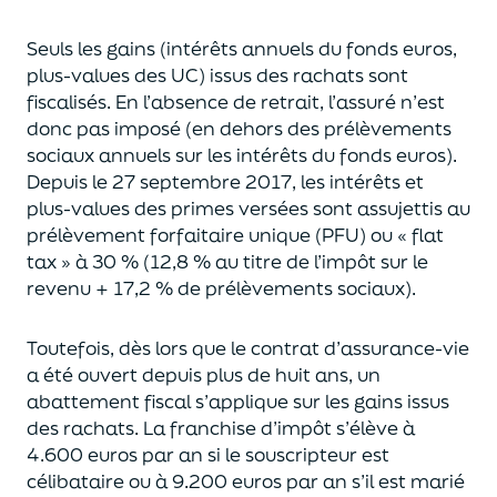
Seuls les gains (intérêts annuels du fonds euros,
plus-values des UC)
issus des rachats sont
fiscalisés. En l’absence de retrait, l’assuré n’est
donc pas imposé
(
en dehors des prélèvements
sociaux annuels sur les intérêts du fonds euros
)
.
Depuis le 27 septembre 2017,
les intérêts et
plus-values des primes versées
sont assujettis au
prélèvement forfaitaire unique (P
FU) ou « flat
tax » à 30 % (12,8 % au titre de l’impôt sur le
revenu + 17,2 % de prélèvements sociaux).
Toutefois, dès lors que le contrat d’assurance-vie
a été ouvert depuis plus de huit ans,
un
abattement fiscal s’applique sur les gains issus
des rachats.
La franchise d’impôt
s’élève à
4.600 euros par an si le souscripteur
est
célibataire ou à 9.200 euros
par an
s’il est marié