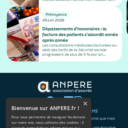
plus de trois jours, sauf exceptions. Cette
mesure, issue de la loi contre les fraudes
sociales et fiscales, s'inscrit dans un
Prévoyance
durcissement plus...
29 juin 2026
Dépassements d’honoraires : la
facture des patients s’alourdit année
après année
Les consultations médicales facturées au-
delà des tarifs de la Sécurité sociale
progressent de plus de 5 % par an,
alimentés par la montée en puissance des
médecins exerçant en secteur 2.
×
Bienvenue sur ANPERE.fr !
QUI SOMMES-NOUS ?
VOS BESOINS
Pour vous permettre de naviguer facilement
L'association
Me protéger ainsi que mes
sur notre site, nous utilisons des cookies : il
Notre organisation
proches
L’équipe
Me constituer une épargne
s’agit de petits fichiers informatiques qui