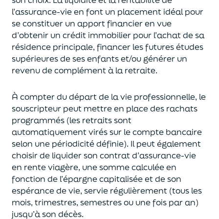
l’assurance-vie en font
un
placement
idéal
pour
se constituer un apport financier en vue
d’obtenir un
crédit immobilier pour l’achat de
s
a
résidence principale, financer les futures études
supérieures de ses enfants
et/
ou
générer un
revenu de complément à la retraite.
À compter du départ de la vie professionnel
le,
l
e
souscripteur
peut mettre en place des rachats
programmés
(les retraits sont
automatiquement virés sur le compte bancaire
selon une périodicité définie). Il peut également
choi
sir
de liquider son contrat d’assurance-vie
en rente viagère
, une somme calculée en
fonction de l’épargne capitalisée et de
son
espérance de vie
,
servie régulièrement (tous les
mois, trimestres, semestres ou une fois par an
)
jusqu’à son décès.