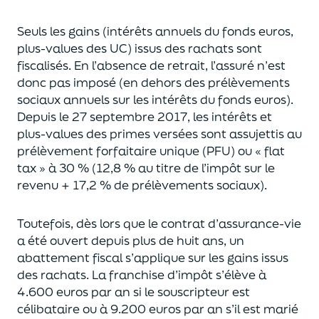
Seuls les gains (intérêts annuels du fonds euros,
plus-values des UC)
issus des rachats sont
fiscalisés. En l’absence de retrait, l’assuré n’est
donc pas imposé
(
en dehors des prélèvements
sociaux annuels sur les intérêts du fonds euros
)
.
Depuis le 27 septembre 2017,
les intérêts et
plus-values des primes versées
sont assujettis au
prélèvement forfaitaire unique (P
FU) ou « flat
tax » à 30 % (12,8 % au titre de l’impôt sur le
revenu + 17,2 % de prélèvements sociaux).
Toutefois, dès lors que le contrat d’assurance-vie
a été ouvert depuis plus de huit ans,
un
abattement fiscal s’applique sur les gains issus
des rachats.
La franchise d’impôt
s’élève à
4.600 euros par an si le souscripteur
est
célibataire ou à 9.200 euros
par an
s’il est marié