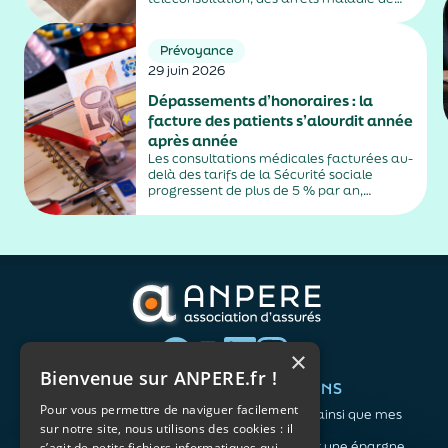
plus de trois jours, sauf exceptions. Cette
mesure, issue de la loi contre les fraudes
sociales et fiscales, s'inscrit dans un
Prévoyance
durcissement plus...
29 juin 2026
Dépassements d’honoraires : la
facture des patients s’alourdit année
après année
Les consultations médicales facturées au-
delà des tarifs de la Sécurité sociale
progressent de plus de 5 % par an,
alimentés par la montée en puissance des
médecins exerçant en secteur 2.
×
Bienvenue sur ANPERE.fr !
QUI SOMMES-NOUS ?
VOS BESOINS
Pour vous permettre de naviguer facilement
L'association
Me protéger ainsi que mes
sur notre site, nous utilisons des cookies : il
Notre organisation
proches
L’équipe
Me constituer une épargne
s’agit de petits fichiers informatiques qui