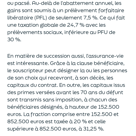
ou pacsé.
Au-delà
de l’abattement annuel,
les
gains sont soumis à un prélèvement forfaitaire
libératoire (PFL) de seulement 7,5 %. Ce qui fait
une taxation globale de
24,7 % avec les
prélèvements sociaux, inférieure au PFU de
30 %.
En matière de succession aus
si, l’assurance-vie
est intéressante. Grâce à la clause bénéficiaire,
le souscripteur peut désigner la ou les personnes
de son choix qui recevront, à son décès, les
capitaux du contrat.
En outre, les capitaux issus
des primes versées avant les 70 ans du déf
unt
sont transmis sans imposition, à chacun des
bénéficiaires désignés, à hauteur de 152.500
euros.
La fraction comprise entre 152.500 et
852.500 euros
est taxée à 20 % et celle
supérieure à 852.500 euros, à 31,
2
5
%.