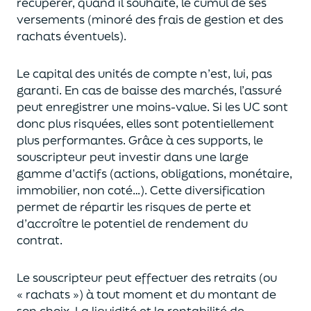
récupérer
, quand il souhaite,
le cumul de ses
versements (
minoré des frais de gestion et des
rachats éventuels).
Le capital des unités de compte n’est, lui, pas
garanti. En cas
de baisse des marchés,
l’assuré
peut enregistrer une moins-value. Si les UC sont
donc plus risquées, elles sont potentiellement
plus performantes.
Grâce à ces supports, le
souscripteur peut
investir dans une large
gamme d’actifs (actions, obligations, monétaire,
immobilier, non coté…)
. Cette diversification
permet de répartir les risques de perte et
d’accroître le potentiel
de
rendement du
contrat.
Le souscripteur peut effectuer des retraits (
ou
« rachats »)
à tout moment et du montant de
son choix
. La
liquidité
et
la rentabilité de