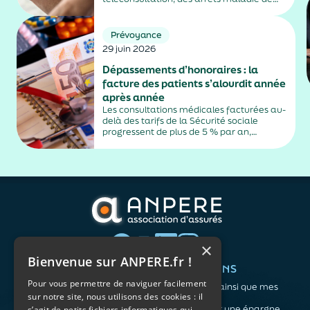
plus de trois jours, sauf exceptions. Cette
mesure, issue de la loi contre les fraudes
sociales et fiscales, s'inscrit dans un
Prévoyance
durcissement plus...
29 juin 2026
Dépassements d’honoraires : la
facture des patients s’alourdit année
après année
Les consultations médicales facturées au-
delà des tarifs de la Sécurité sociale
progressent de plus de 5 % par an,
alimentés par la montée en puissance des
médecins exerçant en secteur 2.
×
Bienvenue sur ANPERE.fr !
QUI SOMMES-NOUS ?
VOS BESOINS
Pour vous permettre de naviguer facilement
L'association
Me protéger ainsi que mes
sur notre site, nous utilisons des cookies : il
Notre organisation
proches
L’équipe
Me constituer une épargne
s’agit de petits fichiers informatiques qui