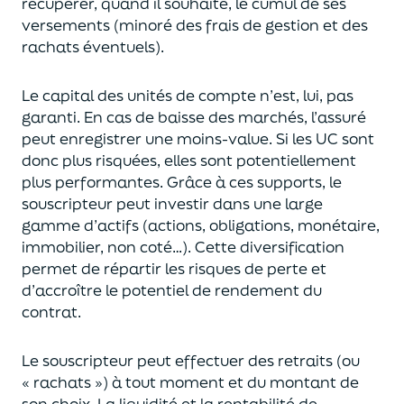
récupérer
, quand il souhaite,
le cumul de ses
versements (
minoré des frais de gestion et des
rachats éventuels).
Le capital des unités de compte n’est, lui, pas
garanti. En cas
de baisse des marchés,
l’assuré
peut enregistrer une moins-value. Si les UC sont
donc plus risquées, elles sont potentiellement
plus performantes.
Grâce à ces supports, le
souscripteur peut
investir dans une large
gamme d’actifs (actions, obligations, monétaire,
immobilier, non coté…)
. Cette diversification
permet de répartir les risques de perte et
d’accroître le potentiel
de
rendement du
contrat.
Le souscripteur peut effectuer des retraits (
ou
« rachats »)
à tout moment et du montant de
son choix
. La
liquidité
et
la rentabilité de