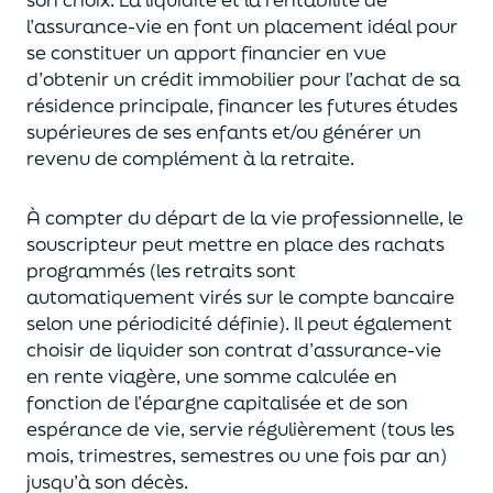
l’assurance-vie en font
un
placement
idéal
pour
se constituer un apport financier en vue
d’obtenir un
crédit immobilier pour l’achat de
s
a
résidence principale, financer les futures études
supérieures de ses enfants
et/
ou
générer un
revenu de complément à la retraite.
À compter du départ de la vie professionnel
le,
l
e
souscripteur
peut mettre en place des rachats
programmés
(les retraits sont
automatiquement virés sur le compte bancaire
selon une périodicité définie). Il peut également
choi
sir
de liquider son contrat d’assurance-vie
en rente viagère
, une somme calculée en
fonction de l’épargne capitalisée et de
son
espérance de vie
,
servie régulièrement (tous les
mois, trimestres, semestres ou une fois par an
)
jusqu’à son décès.