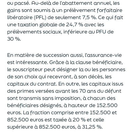
ou pacsé.
Au-delà
de l’abattement annuel,
les
gains sont soumis à un prélèvement forfaitaire
libératoire (PFL) de seulement 7,5 %. Ce qui fait
une taxation globale de
24,7 % avec les
prélèvements sociaux, inférieure au PFU de
30 %.
En matière de succession aus
si, l’assurance-vie
est intéressante. Grâce à la clause bénéficiaire,
le souscripteur peut désigner la ou les personnes
de son choix qui recevront, à son décès, les
capitaux du contrat.
En outre, les capitaux issus
des primes versées avant les 70 ans du déf
unt
sont transmis sans imposition, à chacun des
bénéficiaires désignés, à hauteur de 152.500
euros.
La fraction comprise entre 152.500 et
852.500 euros
est taxée à 20 % et celle
supérieure à 852.500 euros, à 31,
2
5
%.