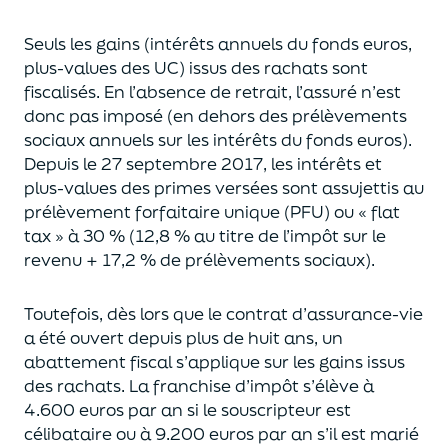
Seuls les gains (intérêts annuels du fonds euros,
plus-values des UC)
issus des rachats sont
fiscalisés. En l’absence de retrait, l’assuré n’est
donc pas imposé
(
en dehors des prélèvements
sociaux annuels sur les intérêts du fonds euros
)
.
Depuis le 27 septembre 2017,
les intérêts et
plus-values des primes versées
sont assujettis au
prélèvement forfaitaire unique (P
FU) ou « flat
tax » à 30 % (12,8 % au titre de l’impôt sur le
revenu + 17,2 % de prélèvements sociaux).
Toutefois, dès lors que le contrat d’assurance-vie
a été ouvert depuis plus de huit ans,
un
abattement fiscal s’applique sur les gains issus
des rachats.
La franchise d’impôt
s’élève à
4.600 euros par an si le souscripteur
est
célibataire ou à 9.200 euros
par an
s’il est marié