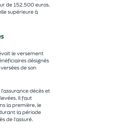
eur de 152.500 euros.
lle supérieure à
es
révoit le versement
énéficiaires désignés
 versées de son
 l’assurance décès et
élevées.
Il faut
ns la première, le
 durant la période
ès de l’assuré.