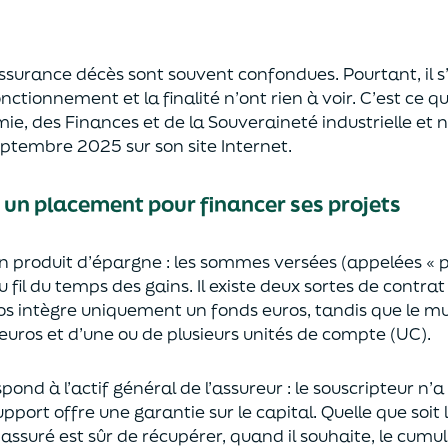
’assurance décès sont
souvent
confondues
. Pourtant, il
onctionnement et la finalité n’ont rien à voir.
C’est ce qu
mie
,
des Finances
et de la Souveraineté industr
ielle et
n
septembre 2025
sur son site Internet.
: un placement pour financer ses projets
un
p
roduit d’épargne
: les sommes versées
(appelées « 
u fil du temps des
gains.
Il e
xiste deux sortes
de contrat
s intègre
uniquement
un fonds euros, tandis que le mu
uros et d’une ou de plusieurs unités de compte (UC).
pond à l’actif général de l’assureur : le souscripteur n’
pport offre une garantie sur le capital. Quelle que soit 
l’assuré est sûr de récupérer
, quand il souhaite,
le cumul