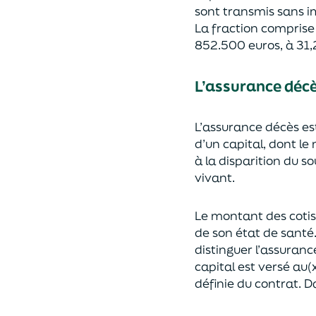
sont transmis sans i
La fraction compris
852.500 euros, à 31,
L’assurance déc
L’assurance décès e
d’un capi
tal, dont le
à la disparition du s
vivant.
Le montant des coti
de son état de santé
distingue
r
l’assuranc
capital est
versé au(x
définie du contrat. Da