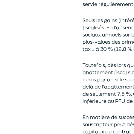
servie régulièrement 
Seuls les gains (inté
fiscalisés. En l’absen
sociaux annuels sur l
plus-values des prim
tax » à 30 % (12,8 % 
Toutefois, dès lors q
abattement fiscal s’a
euros par an si le so
delà
de l’abattemen
de seulement 7,5 %. 
inférieure au PFU de
En matière de succes
souscripteur peut dés
capitaux du contrat.