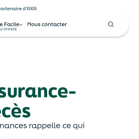
 Partenaire d'AXA
e Facile
Nous contacter
ar ANPERE
ssurance-
écès
inances rappelle ce qui
.