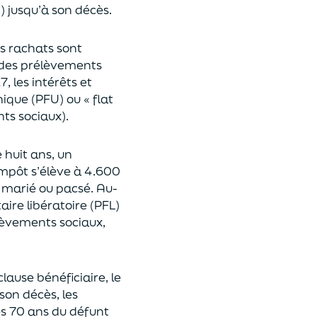
n
)
jusqu’à son décès.
es rachats sont
des prélèvements
17,
les intérêts et
nique (P
FU) ou « flat
nts sociaux).
e huit ans,
un
’impôt
s’élève à 4.600
st marié ou pacsé.
Au-
aire libératoire (PFL)
lèvements sociaux,
clause bénéficiaire, le
son décès, les
es 70 ans du déf
unt