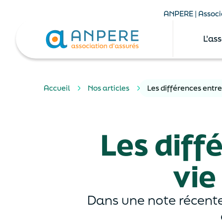
ANPERE | Associa
L'as
Accueil
Nos articles
Les différences entr
Les diff
vie
Dans une note récente,