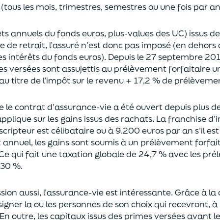
(tous les mois, trimestres, semestres ou une fois par a
rêts annuels du fonds euros, plus-values des UC)
issus d
ce de retrait, l’assuré n’est donc pas imposé
(
en dehors 
es intérêts du fonds euros
)
.
Depuis le 27 septembre 20
es versées
sont assujettis au prélèvement forfaitaire u
au titre de l’impôt sur le revenu + 17,2 % de prélèveme
ue le contrat d’assurance-vie a été ouvert depuis plus d
pplique sur les gains issus des rachats.
La franchise d
uscripteur
est célibataire ou à 9.200 euros
par an
s’il e
t annuel,
les gains sont soumis à un prélèvement forfait
Ce qui fait une taxation globale de
24,7 % avec les pré
 30 %.
sion aus
si, l’assurance-vie est intéressante. Grâce à la 
igner la ou les personnes de son choix qui recevront, à 
En outre, les capitaux issus des primes versées avant l