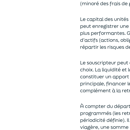
(
minoré des frais de 
Le capital des unités
peut enregistrer une 
plus performantes.
G
d’actifs (actions, ob
répartir les risques d
Le souscripteur peut 
choix
. La
liquidité
et
constituer un apport
principale, financer 
complément à la retr
À compter du départ 
programmés
(les re
périodicité définie). 
viagère
, une somme c