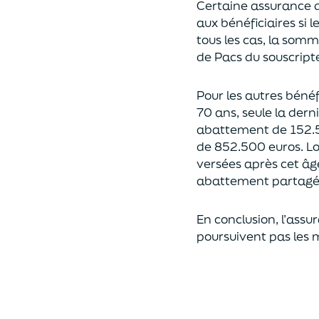
Certaine assurance 
aux bénéficiaires si 
tous les cas, l
a somme 
de Pacs
du souscript
Pour les autres bénéfi
70 ans, seule la derni
abattement de 152.
de
852.500 euros.
Lo
versées après cet âg
abattement partagé e
En conclusion, l’assu
poursuivent pas les 