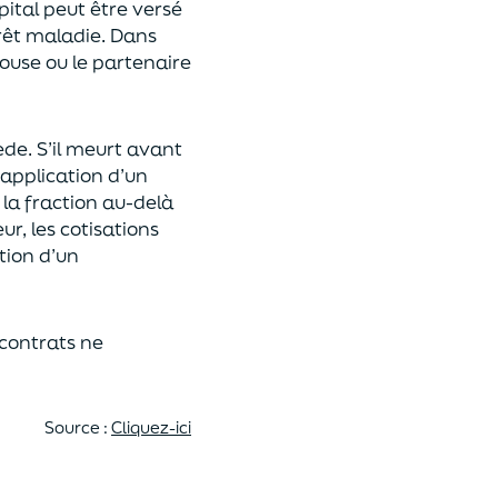
pital
peut être versé
rêt maladie.
Dans
pouse ou le partenaire
ède
. S’il meurt avant
 application
d’un
 la fraction au-delà
eur,
les cotisations
tion d’un
 contrats
ne
Source :
Cliquez-ici