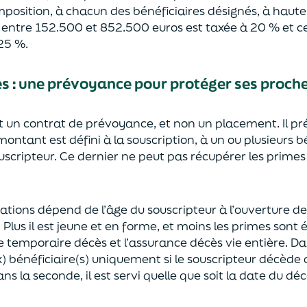
mposition, à chacun des bénéficiaires désignés, à haut
e entre 152.500 et 852.500 euros
est taxée à 20 % et ce
2
5
%.
ès
:
une prévoyance
pour protéger ses proch
st un contrat de prévoyance
, et non un placement. Il p
 montant est défini à la souscription, à un
ou plusieurs b
ouscripteur.
Ce dernier ne peut pas réc
upérer les primes
sations dépend de l’âge
du souscripteur à l’ouverture de
.
Plus il est jeune
et en forme,
et moins les primes s
o
nt 
e temporaire décès et l’assurance
décès
vie entière. Da
) bénéficiaire(s)
uniquement
si le souscripteur décède
ns la seconde, il est servi
quelle que soit la date du déc