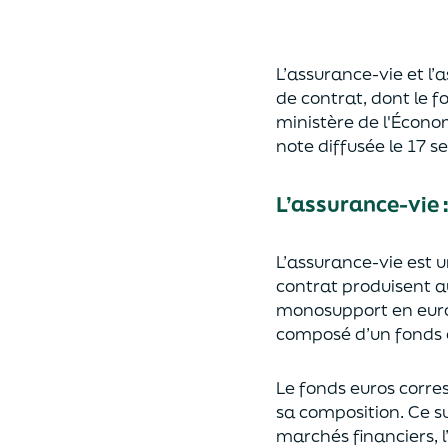
L’assurance-vie et l
de contrat
,
dont le f
ministère de
l'
É
cono
note diffusée
le 17 
L’assurance-vie 
L’assurance-vie est 
contrat produisent a
monosupport en euro
composé d’un fonds e
Le fonds euros corres
sa composition.
Ce su
marchés financiers,