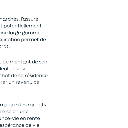
 marchés,
l’assuré
ont potentiellement
s une large gamme
rsification permet de
rat.
t du montant de son
déal
pour se
achat de
s
a résidence
rer un revenu de
n place des rachats
ire
selon une
rance-vie en rente
espérance de vie
,