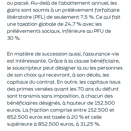
ou pacsé.
Au-delà
de l’abattement annuel,
les
gains sont soumis à un prélèvement forfaitaire
libératoire (PFL) de seulement 7,5 %. Ce qui fait
une taxation globale de
24,7 % avec les
prélèvements sociaux, inférieure au PFU de
30 %.
En matière de succession aus
si, l’assurance-vie
est intéressante. Grâce à la clause bénéficiaire,
le souscripteur peut désigner la ou les personnes
de son choix qui recevront, à son décès, les
capitaux du contrat.
En outre, les capitaux issus
des primes versées avant les 70 ans du déf
unt
sont transmis sans imposition, à chacun des
bénéficiaires désignés, à hauteur de 152.500
euros.
La fraction comprise entre 152.500 et
852.500 euros
est taxée à 20 % et celle
supérieure à 852.500 euros, à 31,
2
5
%.