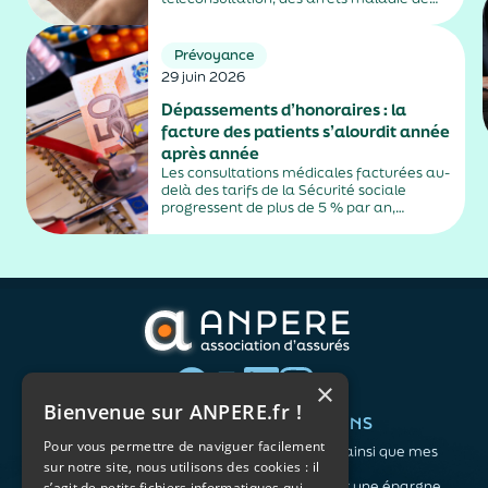
plus de trois jours, sauf exceptions. Cette
mesure, issue de la loi contre les fraudes
sociales et fiscales, s'inscrit dans un
Prévoyance
durcissement plus...
29 juin 2026
Dépassements d’honoraires : la
facture des patients s’alourdit année
après année
Les consultations médicales facturées au-
delà des tarifs de la Sécurité sociale
progressent de plus de 5 % par an,
alimentés par la montée en puissance des
médecins exerçant en secteur 2.
×
Bienvenue sur ANPERE.fr !
QUI SOMMES-NOUS ?
VOS BESOINS
Pour vous permettre de naviguer facilement
L'association
Me protéger ainsi que mes
sur notre site, nous utilisons des cookies : il
Notre organisation
proches
L’équipe
Me constituer une épargne
s’agit de petits fichiers informatiques qui