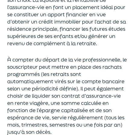
l’assurance-vie en font
un
placement
idéal
pour
se constituer un apport financier en vue
d’obtenir un
crédit immobilier pour l’achat de
s
a
résidence principale, financer les futures études
supérieures de ses enfants
et/
ou
générer un
revenu de complément à la retraite.
À compter du départ de la vie professionnel
le,
l
e
souscripteur
peut mettre en place des rachats
programmés
(les retraits sont
automatiquement virés sur le compte bancaire
selon une périodicité définie). Il peut également
choi
sir
de liquider son contrat d’assurance-vie
en rente viagère
, une somme calculée en
fonction de l’épargne capitalisée et de
son
espérance de vie
,
servie régulièrement (tous les
mois, trimestres, semestres ou une fois par an
)
jusqu’à son décès.