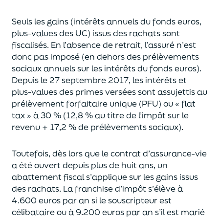
Seuls les gains (intérêts annuels du fonds euros,
plus-values des UC)
issus des rachats sont
fiscalisés. En l’absence de retrait, l’assuré n’est
donc pas imposé
(
en dehors des prélèvements
sociaux annuels sur les intérêts du fonds euros
)
.
Depuis le 27 septembre 2017,
les intérêts et
plus-values des primes versées
sont assujettis au
prélèvement forfaitaire unique (P
FU) ou « flat
tax » à 30 % (12,8 % au titre de l’impôt sur le
revenu + 17,2 % de prélèvements sociaux).
Toutefois, dès lors que le contrat d’assurance-vie
a été ouvert depuis plus de huit ans,
un
abattement fiscal s’applique sur les gains issus
des rachats.
La franchise d’impôt
s’élève à
4.600 euros par an si le souscripteur
est
célibataire ou à 9.200 euros
par an
s’il est marié