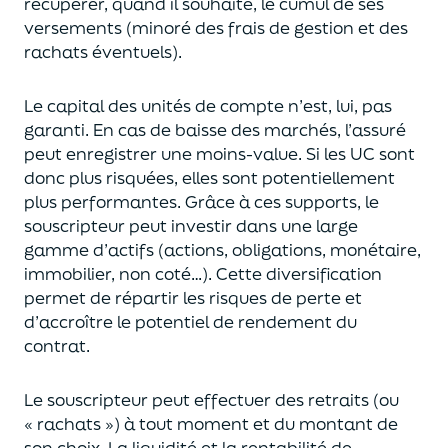
récupérer
, quand il souhaite,
le cumul de ses
versements (
minoré des frais de gestion et des
rachats éventuels).
Le capital des unités de compte n’est, lui, pas
garanti. En cas
de baisse des marchés,
l’assuré
peut enregistrer une moins-value. Si les UC sont
donc plus risquées, elles sont potentiellement
plus performantes.
Grâce à ces supports, le
souscripteur peut
investir dans une large
gamme d’actifs (actions, obligations, monétaire,
immobilier, non coté…)
. Cette diversification
permet de répartir les risques de perte et
d’accroître le potentiel
de
rendement du
contrat.
Le souscripteur peut effectuer des retraits (
ou
« rachats »)
à tout moment et du montant de
son choix
. La
liquidité
et
la rentabilité de