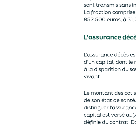
sont transmis sans i
La fraction compris
852.500 euros, à 31,
L’assurance déc
L’assurance décès e
d’un capi
tal, dont le
à la disparition du s
vivant.
Le montant des coti
de son état de santé
distingue
r
l’assuranc
capital est
versé au(x
définie du contrat. Da