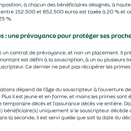
mposition, à chacun des bénéficiaires désignés, à haut
e entre 152.500 et 852.500 euros
est taxée à 20 % et ce
2
5
%.
ès
:
une prévoyance
pour protéger ses proch
st un contrat de prévoyance
, et non un placement. Il p
 montant est défini à la souscription, à un
ou plusieurs b
ouscripteur.
Ce dernier ne peut pas réc
upérer les primes
sations dépend de l’âge
du souscripteur à l’ouverture de
.
Plus il est jeune
et en forme,
et moins les primes s
o
nt 
e temporaire décès et l’assurance
décès
vie entière. Da
) bénéficiaire(s)
uniquement
si le souscripteur décède
ns la seconde, il est servi
quelle que soit la date du déc