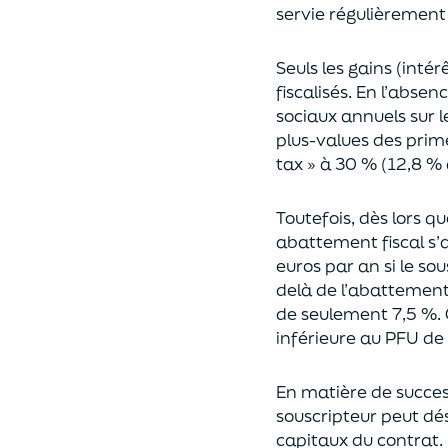
servie régulièrement 
Seuls les gains (inté
fiscalisés. En l’absen
sociaux annuels sur l
plus-values des prim
tax » à 30 % (12,8 % 
Toutefois, dès lors q
abattement fiscal s’a
euros par an si le so
delà
de l’abattemen
de seulement 7,5 %. 
inférieure au PFU de
En matière de succes
souscripteur peut dés
capitaux du contrat.