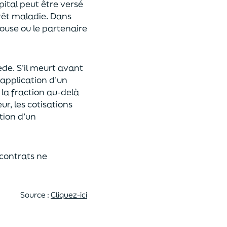
pital
peut être versé
rêt maladie.
Dans
pouse ou le partenaire
ède
. S’il meurt avant
 application
d’un
 la fraction au-delà
eur,
les cotisations
tion d’un
 contrats
ne
Source :
Cliquez-ici