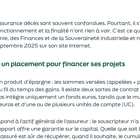
’assurance décès sont
souvent
confondues
. Pourtant, il
onctionnement et la finalité n’ont rien à voir.
C’est ce qu
mie
,
des Finances
et de la Souveraineté industr
ielle et
n
septembre 2025
sur son site Internet.
: un placement pour financer ses projets
un
p
roduit d’épargne
: les sommes versées
(appelées « 
u fil du temps des
gains.
Il e
xiste deux sortes
de contrat
s intègre
uniquement
un fonds euros, tandis que le mu
uros et d’une ou de plusieurs unités de compte (UC).
pond à l’actif général de l’assureur : le souscripteur n’
pport offre une garantie sur le capital. Quelle que soit 
l’assuré est sûr de récupérer
, quand il souhaite,
le cumul