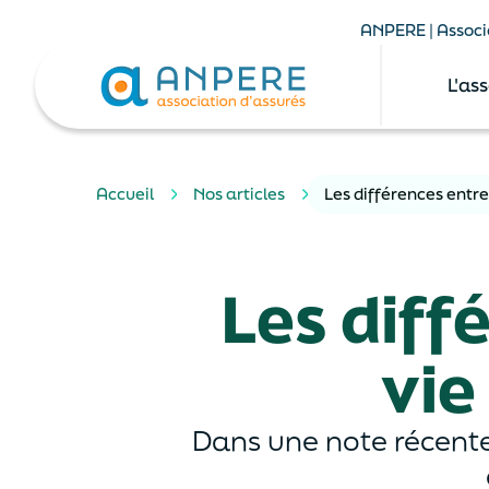
ANPERE | Associa
L'as
Accueil
Nos articles
Les différences entr
Les diff
vie
Dans une note récente,