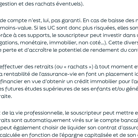
gestion et des rachats éventuels).
 de compte n’est, lui, pas garanti. En cas
de baisse des
moins-value. Si les UC sont donc plus risquées, elles s
râce à ces supports, le souscripteur peut
investir dan
ligations, monétaire, immobilier, non coté…)
. Cette dive
e perte et d’accroître le potentiel
de
rendement du cont
effectuer des retraits (
ou
« rachats »)
à tout moment e
la rentabilité de l’assurance-vie en font
un
placement
i
 financier en vue
d’obtenir un
crédit immobilier pour l’
les futures études supérieures de ses enfants
et/
ou
géné
aite.
de la vie professionnel
le,
l
e souscripteur
peut mettre e
traits sont automatiquement virés sur le compte banca
Il peut également choi
sir
de liquider son contrat d’assu
alculée en fonction de l’épargne capitalisée et de
son