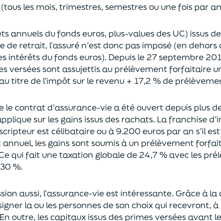
(tous les mois, trimestres, semestres ou une fois par a
rêts annuels du fonds euros, plus-values des UC)
issus d
ce de retrait, l’assuré n’est donc pas imposé
(
en dehors 
es intérêts du fonds euros
)
.
Depuis le 27 septembre 20
es versées
sont assujettis au prélèvement forfaitaire u
au titre de l’impôt sur le revenu + 17,2 % de prélèveme
ue le contrat d’assurance-vie a été ouvert depuis plus d
pplique sur les gains issus des rachats.
La franchise d
uscripteur
est célibataire ou à 9.200 euros
par an
s’il e
t annuel,
les gains sont soumis à un prélèvement forfait
Ce qui fait une taxation globale de
24,7 % avec les pré
 30 %.
sion aus
si, l’assurance-vie est intéressante. Grâce à la 
igner la ou les personnes de son choix qui recevront, à 
En outre, les capitaux issus des primes versées avant l