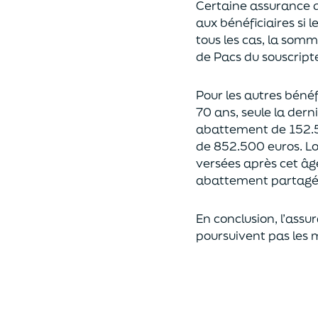
Certaine assurance 
aux bénéficiaires si 
tous les cas, l
a somme 
de Pacs
du souscript
Pour les autres bénéfi
70 ans, seule la derni
abattement de 152.
de
852.500 euros.
Lo
versées après cet âg
abattement partagé e
En conclusion, l’assu
poursuivent pas les 