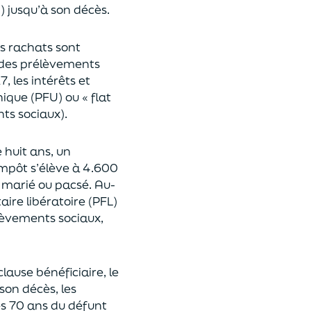
n
)
jusqu’à son décès.
es rachats sont
des prélèvements
17,
les intérêts et
nique (P
FU) ou « flat
nts sociaux).
e huit ans,
un
’impôt
s’élève à 4.600
st marié ou pacsé.
Au-
aire libératoire (PFL)
lèvements sociaux,
clause bénéficiaire, le
son décès, les
es 70 ans du déf
unt