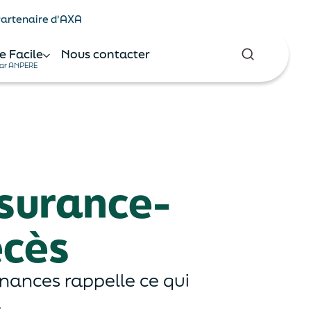
 Partenaire d'AXA
e Facile
Nous contacter
ar ANPERE
ssurance-
écès
inances rappelle ce qui
.