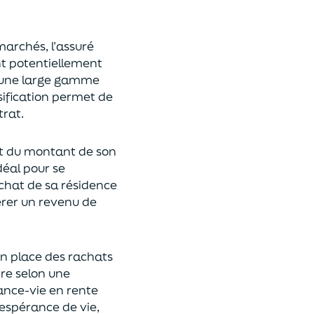
 marchés,
l’assuré
ont potentiellement
s une large gamme
rsification permet de
rat.
t du montant de son
déal
pour se
achat de
s
a résidence
rer un revenu de
n place des rachats
ire
selon une
rance-vie en rente
espérance de vie
,