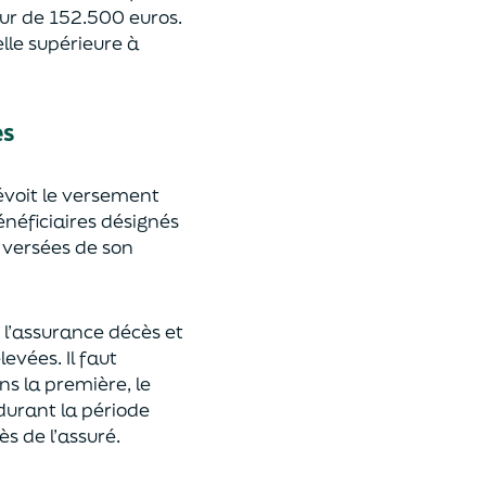
eur de 152.500 euros.
lle supérieure à
es
révoit le versement
énéficiaires désignés
 versées de son
 l’assurance décès et
élevées.
Il faut
ns la première, le
 durant la période
ès de l’assuré.