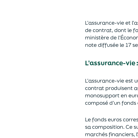
L’assurance-vie et l
de contrat
,
dont le f
ministère de
l'
É
cono
note diffusée
le 17 
L’assurance-vie 
L’assurance-vie est 
contrat produisent a
monosupport en euro
composé d’un fonds e
Le fonds euros corres
sa composition.
Ce su
marchés financiers,