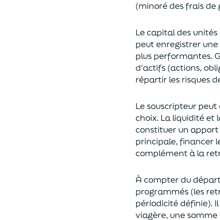
(
minoré des frais de 
Le capital des unités
peut enregistrer une 
plus performantes.
G
d’actifs (actions, ob
répartir les risques d
Le souscripteur peut 
choix
. La
liquidité
et
constituer un apport
principale, financer 
complément à la retr
À compter du départ 
programmés
(les re
périodicité définie). 
viagère
, une somme c