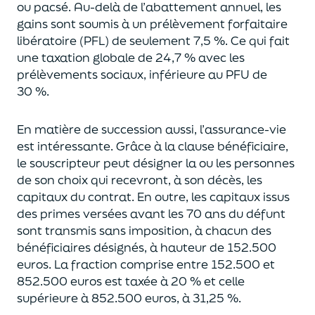
ou pacsé.
Au-delà
de l’abattement annuel,
les
gains sont soumis à un prélèvement forfaitaire
libératoire (PFL) de seulement 7,5 %. Ce qui fait
une taxation globale de
24,7 % avec les
prélèvements sociaux, inférieure au PFU de
30 %.
En matière de succession aus
si, l’assurance-vie
est intéressante. Grâce à la clause bénéficiaire,
le souscripteur peut désigner la ou les personnes
de son choix qui recevront, à son décès, les
capitaux du contrat.
En outre, les capitaux issus
des primes versées avant les 70 ans du déf
unt
sont transmis sans imposition, à chacun des
bénéficiaires désignés, à hauteur de 152.500
euros.
La fraction comprise entre 152.500 et
852.500 euros
est taxée à 20 % et celle
supérieure à 852.500 euros, à 31,
2
5
%.