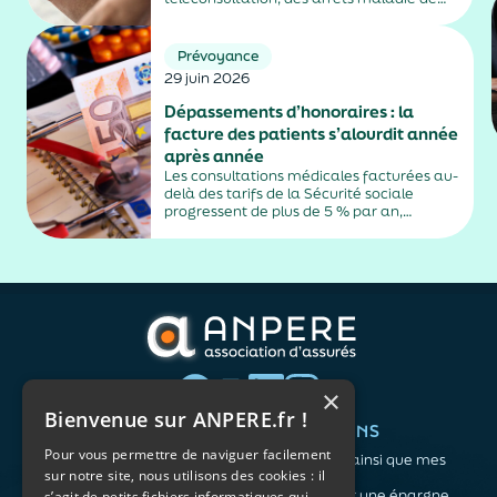
plus de trois jours, sauf exceptions. Cette
mesure, issue de la loi contre les fraudes
sociales et fiscales, s'inscrit dans un
Prévoyance
durcissement plus...
29 juin 2026
Dépassements d’honoraires : la
facture des patients s’alourdit année
après année
Les consultations médicales facturées au-
delà des tarifs de la Sécurité sociale
progressent de plus de 5 % par an,
alimentés par la montée en puissance des
médecins exerçant en secteur 2.
×
Bienvenue sur ANPERE.fr !
QUI SOMMES-NOUS ?
VOS BESOINS
Pour vous permettre de naviguer facilement
L'association
Me protéger ainsi que mes
sur notre site, nous utilisons des cookies : il
Notre organisation
proches
L’équipe
Me constituer une épargne
s’agit de petits fichiers informatiques qui