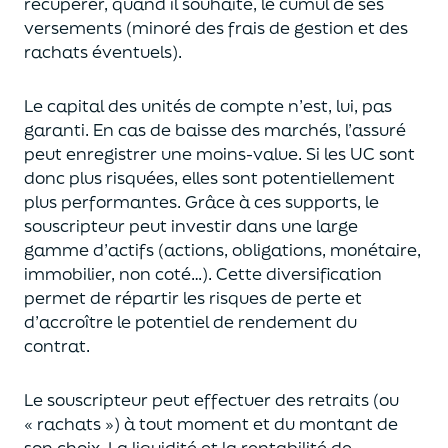
récupérer
, quand il souhaite,
le cumul de ses
versements (
minoré des frais de gestion et des
rachats éventuels).
Le capital des unités de compte n’est, lui, pas
garanti. En cas
de baisse des marchés,
l’assuré
peut enregistrer une moins-value. Si les UC sont
donc plus risquées, elles sont potentiellement
plus performantes.
Grâce à ces supports, le
souscripteur peut
investir dans une large
gamme d’actifs (actions, obligations, monétaire,
immobilier, non coté…)
. Cette diversification
permet de répartir les risques de perte et
d’accroître le potentiel
de
rendement du
contrat.
Le souscripteur peut effectuer des retraits (
ou
« rachats »)
à tout moment et du montant de
son choix
. La
liquidité
et
la rentabilité de