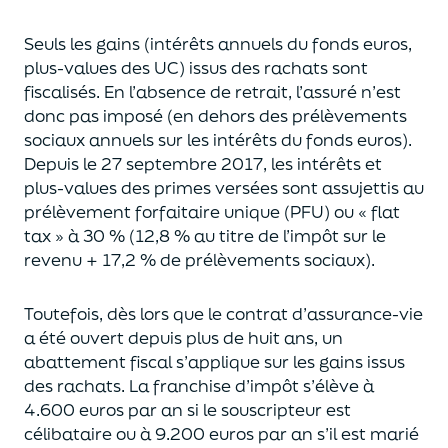
Seuls les gains (intérêts annuels du fonds euros,
plus-values des UC)
issus des rachats sont
fiscalisés. En l’absence de retrait, l’assuré n’est
donc pas imposé
(
en dehors des prélèvements
sociaux annuels sur les intérêts du fonds euros
)
.
Depuis le 27 septembre 2017,
les intérêts et
plus-values des primes versées
sont assujettis au
prélèvement forfaitaire unique (P
FU) ou « flat
tax » à 30 % (12,8 % au titre de l’impôt sur le
revenu + 17,2 % de prélèvements sociaux).
Toutefois, dès lors que le contrat d’assurance-vie
a été ouvert depuis plus de huit ans,
un
abattement fiscal s’applique sur les gains issus
des rachats.
La franchise d’impôt
s’élève à
4.600 euros par an si le souscripteur
est
célibataire ou à 9.200 euros
par an
s’il est marié