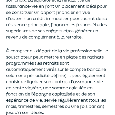
l’assurance-vie en font
un
placement
idéal
pour
se constituer un apport financier en vue
d’obtenir un
crédit immobilier pour l’achat de
s
a
résidence principale, financer les futures études
supérieures de ses enfants
et/
ou
générer un
revenu de complément à la retraite.
À compter du départ de la vie professionnel
le,
l
e
souscripteur
peut mettre en place des rachats
programmés
(les retraits sont
automatiquement virés sur le compte bancaire
selon une périodicité définie). Il peut également
choi
sir
de liquider son contrat d’assurance-vie
en rente viagère
, une somme calculée en
fonction de l’épargne capitalisée et de
son
espérance de vie
,
servie régulièrement (tous les
mois, trimestres, semestres ou une fois par an
)
jusqu’à son décès.