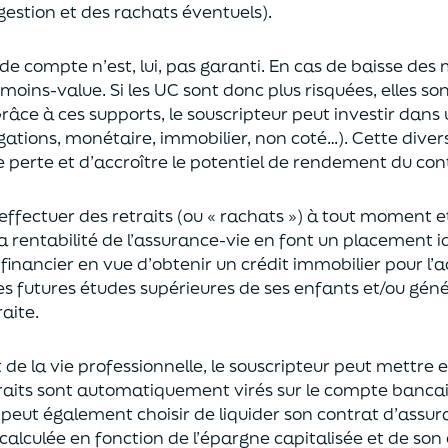
gestion et des rachats éventuels).
 de compte n’est, lui, pas garanti. En cas
de baisse des
moins-value. Si les UC sont donc plus risquées, elles s
râce à ces supports, le souscripteur peut
investir dan
ligations, monétaire, immobilier, non coté…)
. Cette dive
e perte et d’accroître le potentiel
de
rendement du cont
effectuer des retraits (
ou
« rachats »)
à tout moment e
la rentabilité de l’assurance-vie en font
un
placement
i
 financier en vue
d’obtenir un
crédit immobilier pour l’
les futures études supérieures de ses enfants
et/
ou
géné
aite.
de la vie professionnel
le,
l
e souscripteur
peut mettre e
traits sont automatiquement virés sur le compte banca
Il peut également choi
sir
de liquider son contrat d’assu
alculée en fonction de l’épargne capitalisée et de
son