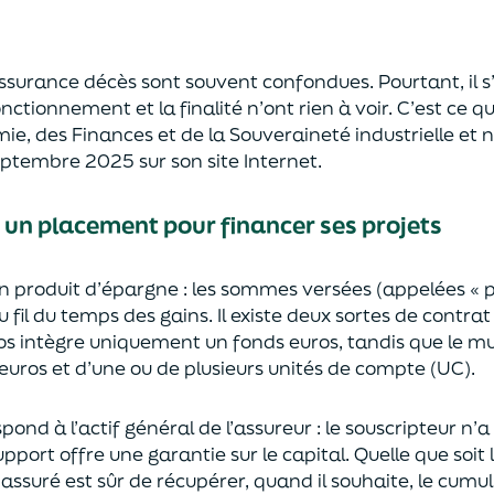
’assurance décès sont
souvent
confondues
. Pourtant, il
onctionnement et la finalité n’ont rien à voir.
C’est ce qu
mie
,
des Finances
et de la Souveraineté industr
ielle et
n
septembre 2025
sur son site Internet.
: un placement pour financer ses projets
un
p
roduit d’épargne
: les sommes versées
(appelées « 
u fil du temps des
gains.
Il e
xiste deux sortes
de contrat
s intègre
uniquement
un fonds euros, tandis que le mu
uros et d’une ou de plusieurs unités de compte (UC).
pond à l’actif général de l’assureur : le souscripteur n’
pport offre une garantie sur le capital. Quelle que soit 
l’assuré est sûr de récupérer
, quand il souhaite,
le cumul