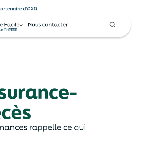
 Partenaire d'AXA
e Facile
Nous contacter
ar ANPERE
ssurance-
écès
inances rappelle ce qui
.