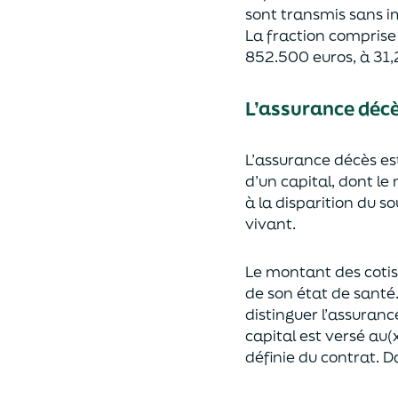
sont transmis sans i
La fraction compris
852.500 euros, à 31,
L’assurance déc
L’assurance décès e
d’un capi
tal, dont le
à la disparition du s
vivant.
Le montant des coti
de son état de santé
distingue
r
l’assuranc
capital est
versé au(x
définie du contrat. Da