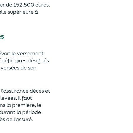
eur de 152.500 euros.
lle supérieure à
es
révoit le versement
énéficiaires désignés
 versées de son
 l’assurance décès et
élevées.
Il faut
ns la première, le
 durant la période
ès de l’assuré.