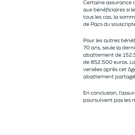
Certaine assurance 
aux bénéficiaires si 
tous les cas, l
a somme 
de Pacs
du souscript
Pour les autres bénéfi
70 ans, seule la derni
abattement de 152.
de
852.500 euros.
Lo
versées après cet âg
abattement partagé e
En conclusion, l’assu
poursuivent pas les 