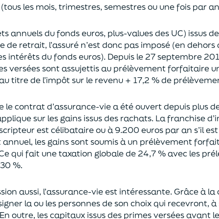
(tous les mois, trimestres, semestres ou une fois par a
rêts annuels du fonds euros, plus-values des UC)
issus d
ce de retrait, l’assuré n’est donc pas imposé
(
en dehors 
es intérêts du fonds euros
)
.
Depuis le 27 septembre 20
es versées
sont assujettis au prélèvement forfaitaire u
au titre de l’impôt sur le revenu + 17,2 % de prélèveme
ue le contrat d’assurance-vie a été ouvert depuis plus d
pplique sur les gains issus des rachats.
La franchise d
uscripteur
est célibataire ou à 9.200 euros
par an
s’il e
t annuel,
les gains sont soumis à un prélèvement forfait
Ce qui fait une taxation globale de
24,7 % avec les pré
 30 %.
sion aus
si, l’assurance-vie est intéressante. Grâce à la 
igner la ou les personnes de son choix qui recevront, à 
En outre, les capitaux issus des primes versées avant l