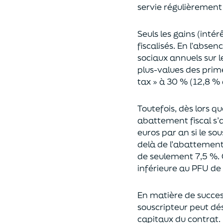
servie régulièrement 
Seuls les gains (inté
fiscalisés. En l’absen
sociaux annuels sur l
plus-values des prim
tax » à 30 % (12,8 % 
Toutefois, dès lors q
abattement fiscal s’a
euros par an si le so
delà
de l’abattemen
de seulement 7,5 %. 
inférieure au PFU de
En matière de succes
souscripteur peut dés
capitaux du contrat.