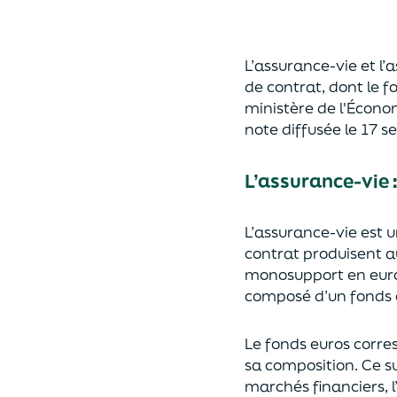
L’assurance-vie et l
de contrat
,
dont le f
ministère de
l'
É
cono
note diffusée
le 17 
L’assurance-vie 
L’assurance-vie est 
contrat produisent a
monosupport en euro
composé d’un fonds e
Le fonds euros corres
sa composition.
Ce su
marchés financiers,