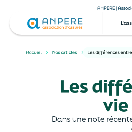
ANPERE | Associa
L'as
Accueil
Nos articles
Les différences entr
Les diff
vie
Dans une note récente,