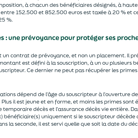
mposition, à chacun des bénéficiaires désignés, à haut
e entre 152.500 et 852.500 euros
est taxée à 20 % et ce
2
5
%.
ès
:
une prévoyance
pour protéger ses proch
st un contrat de prévoyance
, et non un placement. Il p
 montant est défini à la souscription, à un
ou plusieurs b
ouscripteur.
Ce dernier ne peut pas réc
upérer les primes
sations dépend de l’âge
du souscripteur à l’ouverture de
.
Plus il est jeune
et en forme,
et moins les primes s
o
nt 
e temporaire décès et l’assurance
décès
vie entière. Da
) bénéficiaire(s)
uniquement
si le souscripteur décède
ns la seconde, il est servi
quelle que soit la date du déc