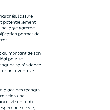
 marchés,
l’assuré
ont potentiellement
s une large gamme
rsification permet de
rat.
t du montant de son
déal
pour se
achat de
s
a résidence
rer un revenu de
n place des rachats
ire
selon une
rance-vie en rente
espérance de vie
,