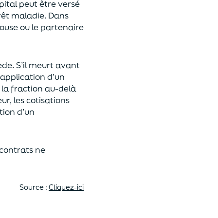
pital
peut être versé
rêt maladie.
Dans
pouse ou le partenaire
ède
. S’il meurt avant
 application
d’un
 la fraction au-delà
eur,
les cotisations
tion d’un
 contrats
ne
Source :
Cliquez-ici