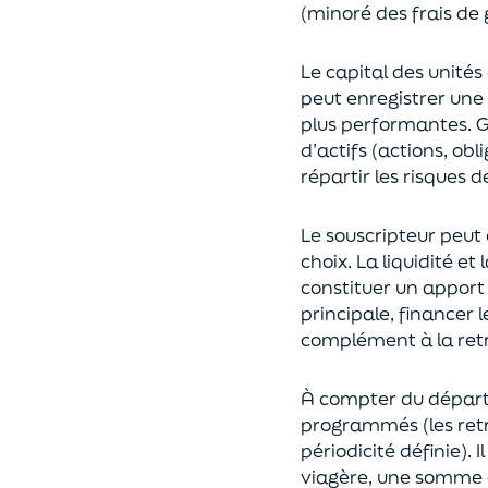
(
minoré des frais de 
Le capital des unités
peut enregistrer une 
plus performantes.
G
d’actifs (actions, ob
répartir les risques d
Le souscripteur peut 
choix
. La
liquidité
et
constituer un apport
principale, financer 
complément à la retr
À compter du départ 
programmés
(les re
périodicité définie). 
viagère
, une somme c