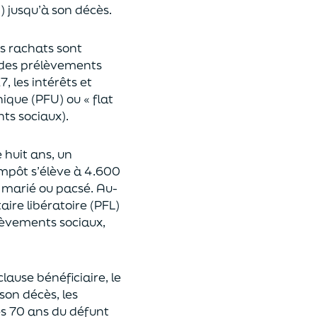
n
)
jusqu’à son décès.
es rachats sont
des prélèvements
17,
les intérêts et
nique (P
FU) ou « flat
nts sociaux).
e huit ans,
un
’impôt
s’élève à 4.600
st marié ou pacsé.
Au-
aire libératoire (PFL)
lèvements sociaux,
clause bénéficiaire, le
son décès, les
es 70 ans du déf
unt