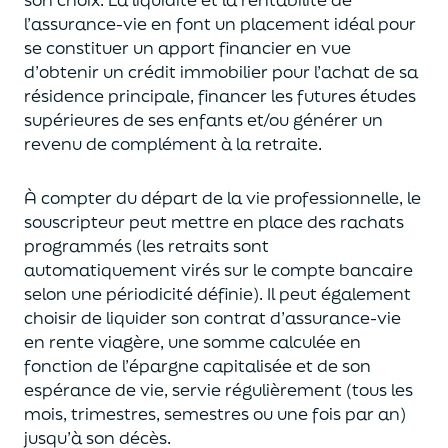
l’assurance-vie en font
un
placement
idéal
pour
se constituer un apport financier en vue
d’obtenir un
crédit immobilier pour l’achat de
s
a
résidence principale, financer les futures études
supérieures de ses enfants
et/
ou
générer un
revenu de complément à la retraite.
À compter du départ de la vie professionnel
le,
l
e
souscripteur
peut mettre en place des rachats
programmés
(les retraits sont
automatiquement virés sur le compte bancaire
selon une périodicité définie). Il peut également
choi
sir
de liquider son contrat d’assurance-vie
en rente viagère
, une somme calculée en
fonction de l’épargne capitalisée et de
son
espérance de vie
,
servie régulièrement (tous les
mois, trimestres, semestres ou une fois par an
)
jusqu’à son décès.