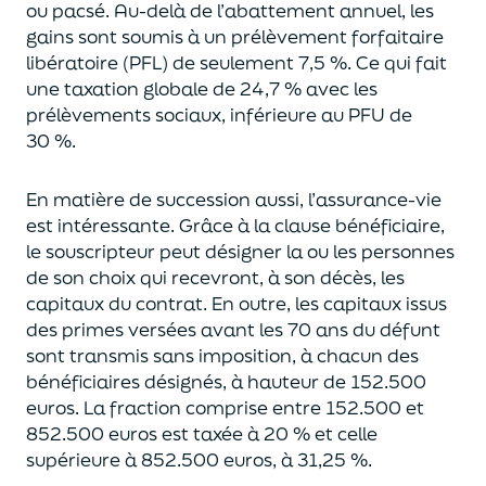
ou pacsé.
Au-delà
de l’abattement annuel,
les
gains sont soumis à un prélèvement forfaitaire
libératoire (PFL) de seulement 7,5 %. Ce qui fait
une taxation globale de
24,7 % avec les
prélèvements sociaux, inférieure au PFU de
30 %.
En matière de succession aus
si, l’assurance-vie
est intéressante. Grâce à la clause bénéficiaire,
le souscripteur peut désigner la ou les personnes
de son choix qui recevront, à son décès, les
capitaux du contrat.
En outre, les capitaux issus
des primes versées avant les 70 ans du déf
unt
sont transmis sans imposition, à chacun des
bénéficiaires désignés, à hauteur de 152.500
euros.
La fraction comprise entre 152.500 et
852.500 euros
est taxée à 20 % et celle
supérieure à 852.500 euros, à 31,
2
5
%.