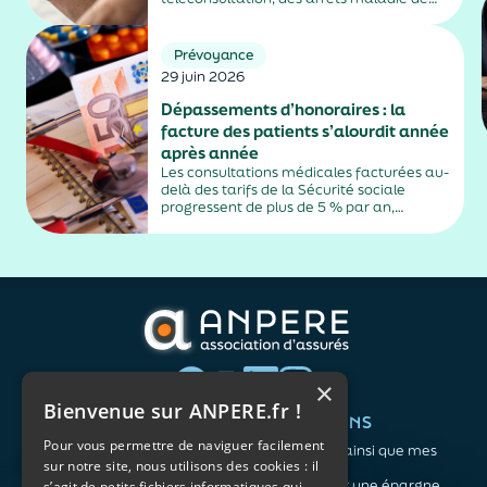
plus de trois jours, sauf exceptions. Cette
mesure, issue de la loi contre les fraudes
sociales et fiscales, s'inscrit dans un
Prévoyance
durcissement plus...
29 juin 2026
Dépassements d’honoraires : la
facture des patients s’alourdit année
après année
Les consultations médicales facturées au-
delà des tarifs de la Sécurité sociale
progressent de plus de 5 % par an,
alimentés par la montée en puissance des
médecins exerçant en secteur 2.
×
Bienvenue sur ANPERE.fr !
QUI SOMMES-NOUS ?
VOS BESOINS
Pour vous permettre de naviguer facilement
L'association
Me protéger ainsi que mes
sur notre site, nous utilisons des cookies : il
Notre organisation
proches
L’équipe
Me constituer une épargne
s’agit de petits fichiers informatiques qui