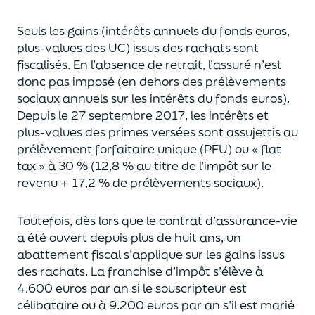
Seuls les gains (intérêts annuels du fonds euros,
plus-values des UC)
issus des rachats sont
fiscalisés. En l’absence de retrait, l’assuré n’est
donc pas imposé
(
en dehors des prélèvements
sociaux annuels sur les intérêts du fonds euros
)
.
Depuis le 27 septembre 2017,
les intérêts et
plus-values des primes versées
sont assujettis au
prélèvement forfaitaire unique (P
FU) ou « flat
tax » à 30 % (12,8 % au titre de l’impôt sur le
revenu + 17,2 % de prélèvements sociaux).
Toutefois, dès lors que le contrat d’assurance-vie
a été ouvert depuis plus de huit ans,
un
abattement fiscal s’applique sur les gains issus
des rachats.
La franchise d’impôt
s’élève à
4.600 euros par an si le souscripteur
est
célibataire ou à 9.200 euros
par an
s’il est marié