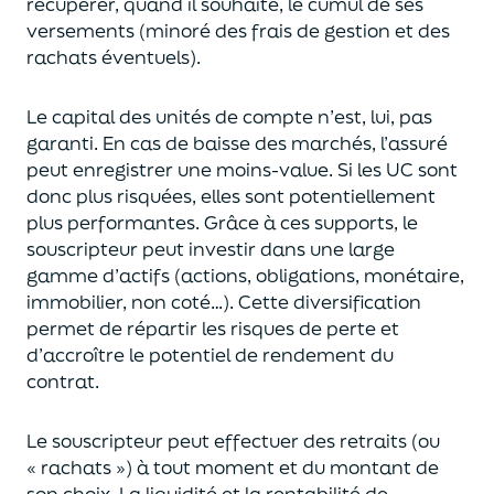
récupérer
, quand il souhaite,
le cumul de ses
versements (
minoré des frais de gestion et des
rachats éventuels).
Le capital des unités de compte n’est, lui, pas
garanti. En cas
de baisse des marchés,
l’assuré
peut enregistrer une moins-value. Si les UC sont
donc plus risquées, elles sont potentiellement
plus performantes.
Grâce à ces supports, le
souscripteur peut
investir dans une large
gamme d’actifs (actions, obligations, monétaire,
immobilier, non coté…)
. Cette diversification
permet de répartir les risques de perte et
d’accroître le potentiel
de
rendement du
contrat.
Le souscripteur peut effectuer des retraits (
ou
« rachats »)
à tout moment et du montant de
son choix
. La
liquidité
et
la rentabilité de