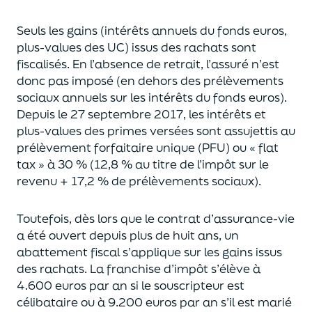
Seuls les gains (intérêts annuels du fonds euros,
plus-values des UC)
issus des rachats sont
fiscalisés. En l’absence de retrait, l’assuré n’est
donc pas imposé
(
en dehors des prélèvements
sociaux annuels sur les intérêts du fonds euros
)
.
Depuis le 27 septembre 2017,
les intérêts et
plus-values des primes versées
sont assujettis au
prélèvement forfaitaire unique (P
FU) ou « flat
tax » à 30 % (12,8 % au titre de l’impôt sur le
revenu + 17,2 % de prélèvements sociaux).
Toutefois, dès lors que le contrat d’assurance-vie
a été ouvert depuis plus de huit ans,
un
abattement fiscal s’applique sur les gains issus
des rachats.
La franchise d’impôt
s’élève à
4.600 euros par an si le souscripteur
est
célibataire ou à 9.200 euros
par an
s’il est marié