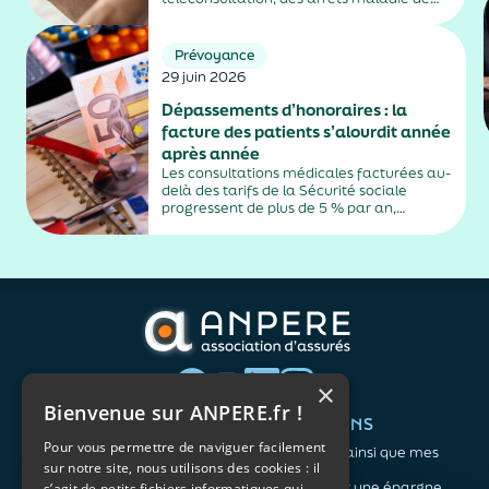
plus de trois jours, sauf exceptions. Cette
mesure, issue de la loi contre les fraudes
sociales et fiscales, s'inscrit dans un
Prévoyance
durcissement plus...
29 juin 2026
Dépassements d’honoraires : la
facture des patients s’alourdit année
après année
Les consultations médicales facturées au-
delà des tarifs de la Sécurité sociale
progressent de plus de 5 % par an,
alimentés par la montée en puissance des
médecins exerçant en secteur 2.
×
Bienvenue sur ANPERE.fr !
QUI SOMMES-NOUS ?
VOS BESOINS
Pour vous permettre de naviguer facilement
L'association
Me protéger ainsi que mes
sur notre site, nous utilisons des cookies : il
Notre organisation
proches
L’équipe
Me constituer une épargne
s’agit de petits fichiers informatiques qui