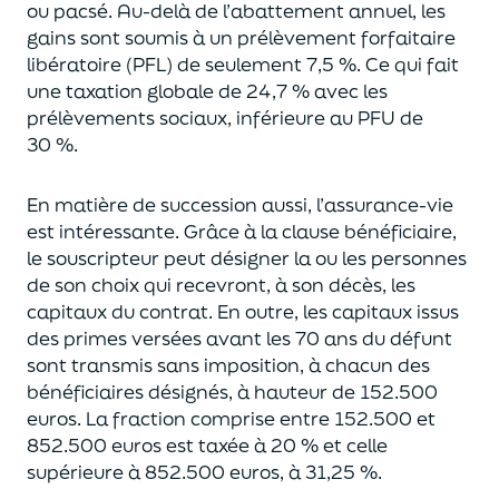
ou pacsé.
Au-delà
de l’abattement annuel,
les
gains sont soumis à un prélèvement forfaitaire
libératoire (PFL) de seulement 7,5 %. Ce qui fait
une taxation globale de
24,7 % avec les
prélèvements sociaux, inférieure au PFU de
30 %.
En matière de succession aus
si, l’assurance-vie
est intéressante. Grâce à la clause bénéficiaire,
le souscripteur peut désigner la ou les personnes
de son choix qui recevront, à son décès, les
capitaux du contrat.
En outre, les capitaux issus
des primes versées avant les 70 ans du déf
unt
sont transmis sans imposition, à chacun des
bénéficiaires désignés, à hauteur de 152.500
euros.
La fraction comprise entre 152.500 et
852.500 euros
est taxée à 20 % et celle
supérieure à 852.500 euros, à 31,
2
5
%.