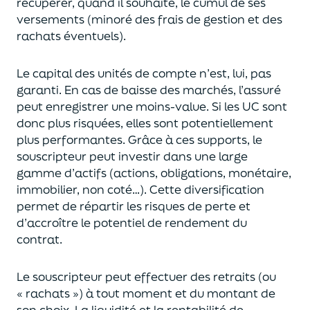
récupérer
, quand il souhaite,
le cumul de ses
versements (
minoré des frais de gestion et des
rachats éventuels).
Le capital des unités de compte n’est, lui, pas
garanti. En cas
de baisse des marchés,
l’assuré
peut enregistrer une moins-value. Si les UC sont
donc plus risquées, elles sont potentiellement
plus performantes.
Grâce à ces supports, le
souscripteur peut
investir dans une large
gamme d’actifs (actions, obligations, monétaire,
immobilier, non coté…)
. Cette diversification
permet de répartir les risques de perte et
d’accroître le potentiel
de
rendement du
contrat.
Le souscripteur peut effectuer des retraits (
ou
« rachats »)
à tout moment et du montant de
son choix
. La
liquidité
et
la rentabilité de