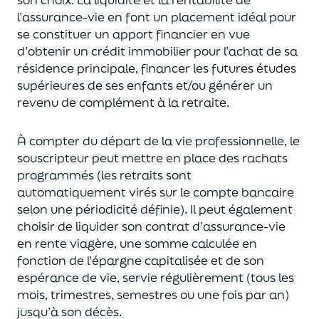
l’assurance-vie en font
un
placement
idéal
pour
se constituer un apport financier en vue
d’obtenir un
crédit immobilier pour l’achat de
s
a
résidence principale, financer les futures études
supérieures de ses enfants
et/
ou
générer un
revenu de complément à la retraite.
À compter du départ de la vie professionnel
le,
l
e
souscripteur
peut mettre en place des rachats
programmés
(les retraits sont
automatiquement virés sur le compte bancaire
selon une périodicité définie). Il peut également
choi
sir
de liquider son contrat d’assurance-vie
en rente viagère
, une somme calculée en
fonction de l’épargne capitalisée et de
son
espérance de vie
,
servie régulièrement (tous les
mois, trimestres, semestres ou une fois par an
)
jusqu’à son décès.