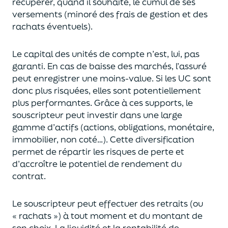
récupérer
, quand il souhaite,
le cumul de ses
versements (
minoré des frais de gestion et des
rachats éventuels).
Le capital des unités de compte n’est, lui, pas
garanti. En cas
de baisse des marchés,
l’assuré
peut enregistrer une moins-value. Si les UC sont
donc plus risquées, elles sont potentiellement
plus performantes.
Grâce à ces supports, le
souscripteur peut
investir dans une large
gamme d’actifs (actions, obligations, monétaire,
immobilier, non coté…)
. Cette diversification
permet de répartir les risques de perte et
d’accroître le potentiel
de
rendement du
contrat.
Le souscripteur peut effectuer des retraits (
ou
« rachats »)
à tout moment et du montant de
son choix
. La
liquidité
et
la rentabilité de