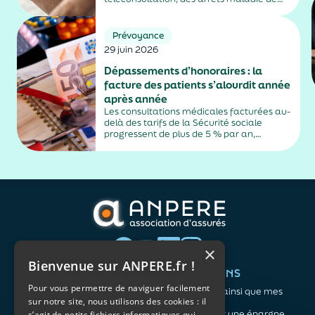
plus de trois jours, sauf exceptions. Cette
mesure, issue de la loi contre les fraudes
sociales et fiscales, s'inscrit dans un
Prévoyance
durcissement plus...
29 juin 2026
Dépassements d’honoraires : la
facture des patients s’alourdit année
après année
Les consultations médicales facturées au-
delà des tarifs de la Sécurité sociale
progressent de plus de 5 % par an,
alimentés par la montée en puissance des
médecins exerçant en secteur 2.
×
Bienvenue sur ANPERE.fr !
QUI SOMMES-NOUS ?
VOS BESOINS
Pour vous permettre de naviguer facilement
L'association
Me protéger ainsi que mes
sur notre site, nous utilisons des cookies : il
Notre organisation
proches
L’équipe
Me constituer une épargne
s’agit de petits fichiers informatiques qui