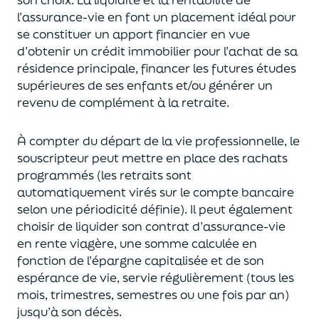
l’assurance-vie en font
un
placement
idéal
pour
se constituer un apport financier en vue
d’obtenir un
crédit immobilier pour l’achat de
s
a
résidence principale, financer les futures études
supérieures de ses enfants
et/
ou
générer un
revenu de complément à la retraite.
À compter du départ de la vie professionnel
le,
l
e
souscripteur
peut mettre en place des rachats
programmés
(les retraits sont
automatiquement virés sur le compte bancaire
selon une périodicité définie). Il peut également
choi
sir
de liquider son contrat d’assurance-vie
en rente viagère
, une somme calculée en
fonction de l’épargne capitalisée et de
son
espérance de vie
,
servie régulièrement (tous les
mois, trimestres, semestres ou une fois par an
)
jusqu’à son décès.