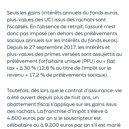
Seuls les gains (intérêts annuels du fonds euros,
plus-values des UC)
issus des rachats sont
fiscalisés. En l’absence de retrait, l’assuré n’est
donc pas imposé
(
en dehors des prélèvements
sociaux annuels sur les intérêts du fonds euros
)
.
Depuis le 27 septembre 2017,
les intérêts et
plus-values des primes versées
sont assujettis au
prélèvement forfaitaire unique (P
FU) ou « flat
tax » à 30 % (12,8 % au titre de l’impôt sur le
revenu + 17,2 % de prélèvements sociaux).
Toutefois, dès lors que le contrat d’assurance-vie
a été ouvert depuis plus de huit ans,
un
abattement fiscal s’applique sur les gains issus
des rachats.
La franchise d’impôt
s’élève à
4.600 euros par an si le souscripteur
est
célibataire ou à 9.200 euros
par an
s’il est marié