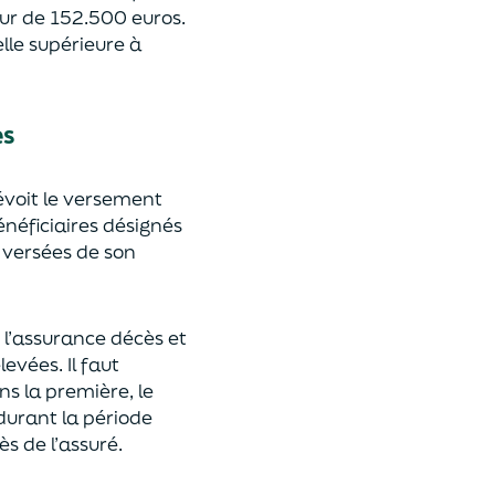
eur de 152.500 euros.
lle supérieure à
es
révoit le versement
énéficiaires désignés
 versées de son
 l’assurance décès et
élevées.
Il faut
ns la première, le
 durant la période
ès de l’assuré.