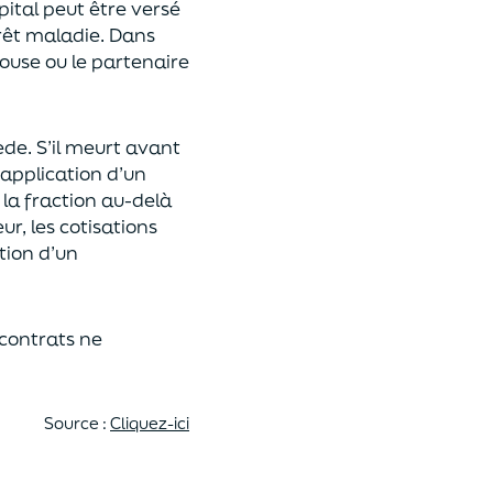
pital
peut être versé
rêt maladie.
Dans
pouse ou le partenaire
ède
. S’il meurt avant
 application
d’un
 la fraction au-delà
eur,
les cotisations
tion d’un
 contrats
ne
Source :
Cliquez-ici