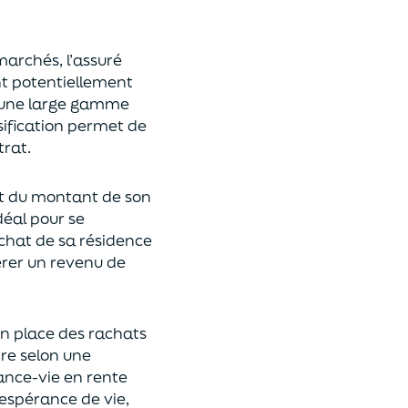
 marchés,
l’assuré
ont potentiellement
s une large gamme
rsification permet de
rat.
t du montant de son
déal
pour se
achat de
s
a résidence
rer un revenu de
n place des rachats
ire
selon une
rance-vie en rente
espérance de vie
,