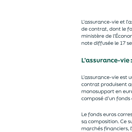
L’assurance-vie et l
de contrat
,
dont le f
ministère de
l'
É
cono
note diffusée
le 17 
L’assurance-vie 
L’assurance-vie est 
contrat produisent a
monosupport en euro
composé d’un fonds e
Le fonds euros corres
sa composition.
Ce su
marchés financiers,