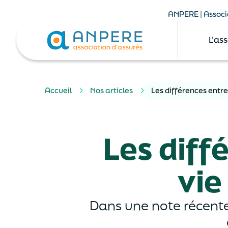
ANPERE | Associa
L'as
Accueil
Nos articles
Les différences entr
Les diff
vie
Dans une note récente,