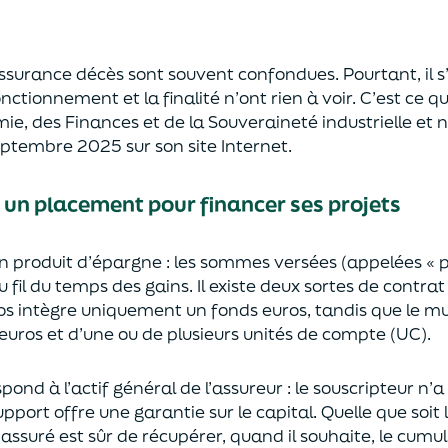
’assurance décès sont
souvent
confondues
. Pourtant, il
onctionnement et la finalité n’ont rien à voir.
C’est ce qu
mie
,
des Finances
et de la Souveraineté industr
ielle et
n
septembre 2025
sur son site Internet.
: un placement pour financer ses projets
un
p
roduit d’épargne
: les sommes versées
(appelées « 
u fil du temps des
gains.
Il e
xiste deux sortes
de contrat
s intègre
uniquement
un fonds euros, tandis que le mu
uros et d’une ou de plusieurs unités de compte (UC).
pond à l’actif général de l’assureur : le souscripteur n’
pport offre une garantie sur le capital. Quelle que soit 
l’assuré est sûr de récupérer
, quand il souhaite,
le cumul