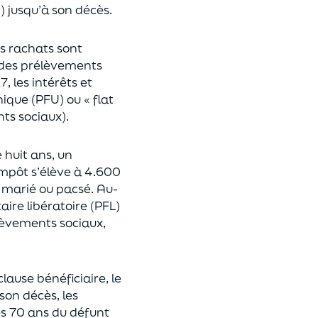
n
)
jusqu’à son décès.
es rachats sont
des prélèvements
17,
les intérêts et
nique (P
FU) ou « flat
nts sociaux).
e huit ans,
un
’impôt
s’élève à 4.600
st marié ou pacsé.
Au-
aire libératoire (PFL)
lèvements sociaux,
clause bénéficiaire, le
son décès, les
es 70 ans du déf
unt