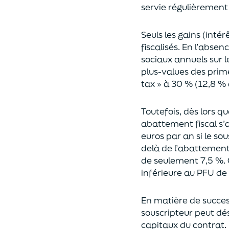
servie régulièrement 
Seuls les gains (inté
fiscalisés. En l’absen
sociaux annuels sur l
plus-values des prim
tax » à 30 % (12,8 % 
Toutefois, dès lors q
abattement fiscal s’a
euros par an si le so
delà
de l’abattemen
de seulement 7,5 %. 
inférieure au PFU de
En matière de succes
souscripteur peut dés
capitaux du contrat.