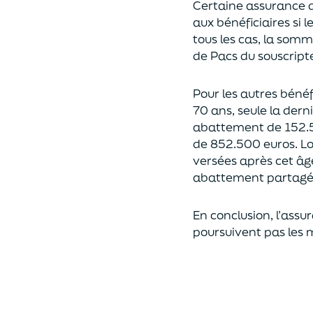
Certaine assurance 
aux bénéficiaires si 
tous les cas, l
a somme 
de Pacs
du souscript
Pour les autres bénéfi
70 ans, seule la derni
abattement de 152.
de
852.500 euros.
Lo
versées après cet âg
abattement partagé e
En conclusion, l’assu
poursuivent pas les 