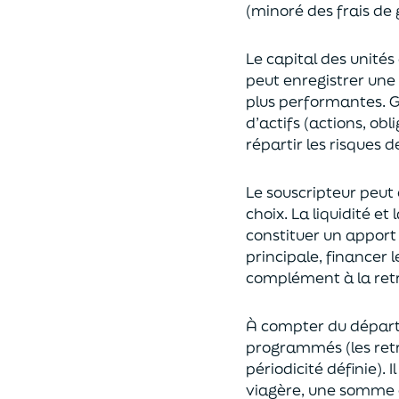
(
minoré des frais de 
Le capital des unités
peut enregistrer une 
plus performantes.
G
d’actifs (actions, ob
répartir les risques d
Le souscripteur peut 
choix
. La
liquidité
et
constituer un apport
principale, financer 
complément à la retr
À compter du départ 
programmés
(les re
périodicité définie). 
viagère
, une somme c