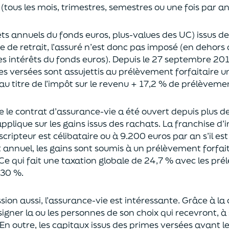
(tous les mois, trimestres, semestres ou une fois par a
rêts annuels du fonds euros, plus-values des UC)
issus d
ce de retrait, l’assuré n’est donc pas imposé
(
en dehors 
es intérêts du fonds euros
)
.
Depuis le 27 septembre 20
es versées
sont assujettis au prélèvement forfaitaire u
au titre de l’impôt sur le revenu + 17,2 % de prélèveme
ue le contrat d’assurance-vie a été ouvert depuis plus d
pplique sur les gains issus des rachats.
La franchise d
uscripteur
est célibataire ou à 9.200 euros
par an
s’il e
t annuel,
les gains sont soumis à un prélèvement forfait
Ce qui fait une taxation globale de
24,7 % avec les pré
 30 %.
sion aus
si, l’assurance-vie est intéressante. Grâce à la 
igner la ou les personnes de son choix qui recevront, à 
En outre, les capitaux issus des primes versées avant l