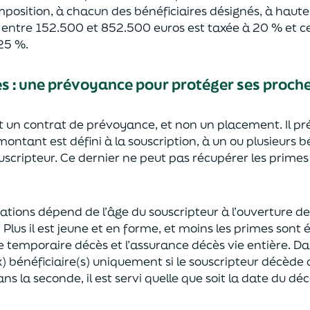
mposition, à chacun des bénéficiaires désignés, à haut
e entre 152.500 et 852.500 euros
est taxée à 20 % et ce
2
5
%.
ès
:
une prévoyance
pour protéger ses proch
st un contrat de prévoyance
, et non un placement. Il p
 montant est défini à la souscription, à un
ou plusieurs b
ouscripteur.
Ce dernier ne peut pas réc
upérer les primes
sations dépend de l’âge
du souscripteur à l’ouverture de
.
Plus il est jeune
et en forme,
et moins les primes s
o
nt 
e temporaire décès et l’assurance
décès
vie entière. Da
) bénéficiaire(s)
uniquement
si le souscripteur décède
ns la seconde, il est servi
quelle que soit la date du déc