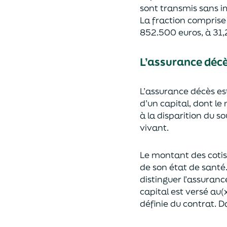
sont transmis sans i
La fraction compris
852.500 euros, à 31,
L’assurance déc
L’assurance décès e
d’un capi
tal, dont le
à la disparition du s
vivant.
Le montant des coti
de son état de santé
distingue
r
l’assuranc
capital est
versé au(x
définie du contrat. Da