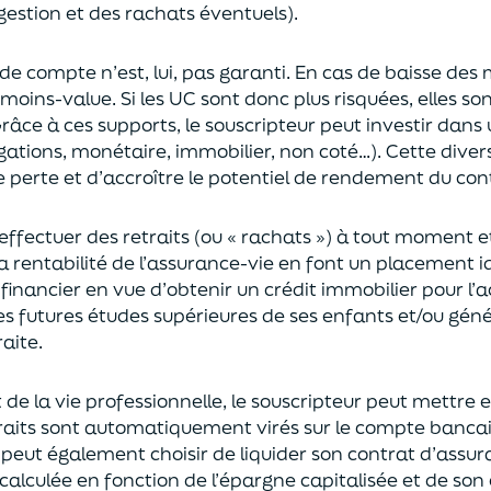
gestion et des rachats éventuels).
 de compte n’est, lui, pas garanti. En cas
de baisse des
moins-value. Si les UC sont donc plus risquées, elles s
râce à ces supports, le souscripteur peut
investir dan
ligations, monétaire, immobilier, non coté…)
. Cette dive
e perte et d’accroître le potentiel
de
rendement du cont
effectuer des retraits (
ou
« rachats »)
à tout moment e
la rentabilité de l’assurance-vie en font
un
placement
i
 financier en vue
d’obtenir un
crédit immobilier pour l’
les futures études supérieures de ses enfants
et/
ou
géné
aite.
de la vie professionnel
le,
l
e souscripteur
peut mettre e
traits sont automatiquement virés sur le compte banca
Il peut également choi
sir
de liquider son contrat d’assu
alculée en fonction de l’épargne capitalisée et de
son