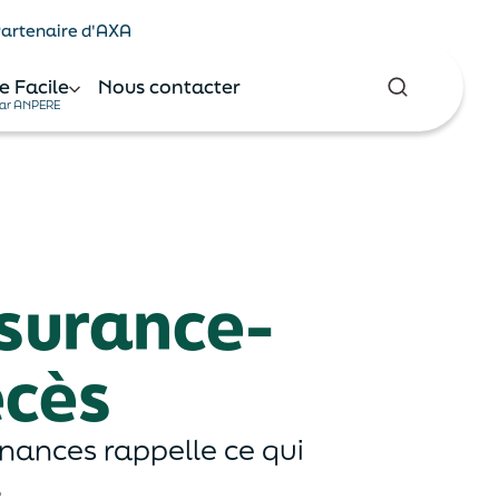
 Partenaire d'AXA
e Facile
Nous contacter
ar ANPERE
ssurance-
écès
inances rappelle ce qui
.