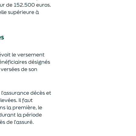
eur de 152.500 euros.
lle supérieure à
es
révoit le versement
énéficiaires désignés
 versées de son
 l’assurance décès et
élevées.
Il faut
ns la première, le
 durant la période
ès de l’assuré.