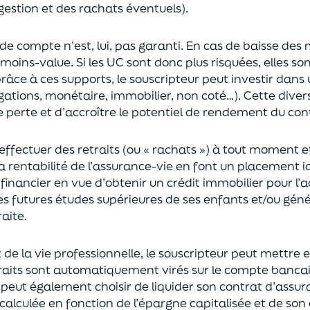
gestion et des rachats éventuels).
 de compte n’est, lui, pas garanti. En cas
de baisse des
moins-value. Si les UC sont donc plus risquées, elles s
râce à ces supports, le souscripteur peut
investir dan
ligations, monétaire, immobilier, non coté…)
. Cette dive
e perte et d’accroître le potentiel
de
rendement du cont
effectuer des retraits (
ou
« rachats »)
à tout moment e
la rentabilité de l’assurance-vie en font
un
placement
i
 financier en vue
d’obtenir un
crédit immobilier pour l’
les futures études supérieures de ses enfants
et/
ou
géné
aite.
de la vie professionnel
le,
l
e souscripteur
peut mettre e
traits sont automatiquement virés sur le compte banca
Il peut également choi
sir
de liquider son contrat d’assu
alculée en fonction de l’épargne capitalisée et de
son