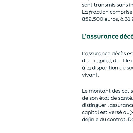
sont transmis sans i
La fraction compris
852.500 euros, à 31,
L’assurance déc
L’assurance décès e
d’un capi
tal, dont le
à la disparition du s
vivant.
Le montant des coti
de son état de santé
distingue
r
l’assuranc
capital est
versé au(x
définie du contrat. Da