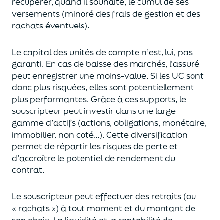
récupérer
, quand il souhaite,
le cumul de ses
versements (
minoré des frais de gestion et des
rachats éventuels).
Le capital des unités de compte n’est, lui, pas
garanti. En cas
de baisse des marchés,
l’assuré
peut enregistrer une moins-value. Si les UC sont
donc plus risquées, elles sont potentiellement
plus performantes.
Grâce à ces supports, le
souscripteur peut
investir dans une large
gamme d’actifs (actions, obligations, monétaire,
immobilier, non coté…)
. Cette diversification
permet de répartir les risques de perte et
d’accroître le potentiel
de
rendement du
contrat.
Le souscripteur peut effectuer des retraits (
ou
« rachats »)
à tout moment et du montant de
son choix
. La
liquidité
et
la rentabilité de