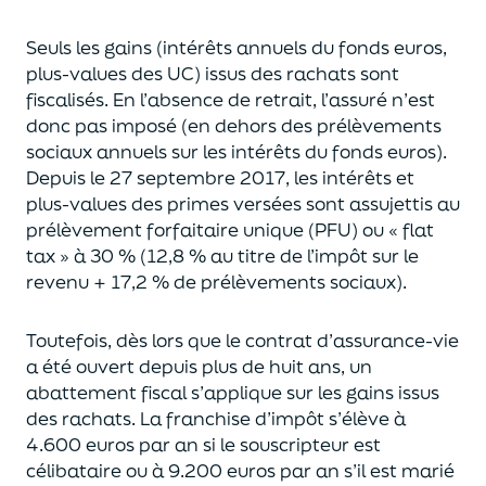
Seuls les gains (intérêts annuels du fonds euros,
plus-values des UC)
issus des rachats sont
fiscalisés. En l’absence de retrait, l’assuré n’est
donc pas imposé
(
en dehors des prélèvements
sociaux annuels sur les intérêts du fonds euros
)
.
Depuis le 27 septembre 2017,
les intérêts et
plus-values des primes versées
sont assujettis au
prélèvement forfaitaire unique (P
FU) ou « flat
tax » à 30 % (12,8 % au titre de l’impôt sur le
revenu + 17,2 % de prélèvements sociaux).
Toutefois, dès lors que le contrat d’assurance-vie
a été ouvert depuis plus de huit ans,
un
abattement fiscal s’applique sur les gains issus
des rachats.
La franchise d’impôt
s’élève à
4.600 euros par an si le souscripteur
est
célibataire ou à 9.200 euros
par an
s’il est marié