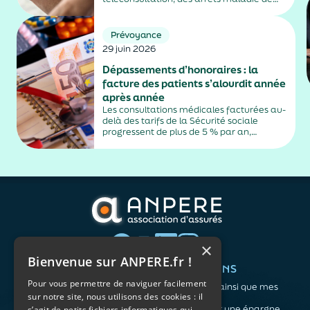
plus de trois jours, sauf exceptions. Cette
mesure, issue de la loi contre les fraudes
sociales et fiscales, s'inscrit dans un
Prévoyance
durcissement plus...
29 juin 2026
Dépassements d’honoraires : la
facture des patients s’alourdit année
après année
Les consultations médicales facturées au-
delà des tarifs de la Sécurité sociale
progressent de plus de 5 % par an,
alimentés par la montée en puissance des
médecins exerçant en secteur 2.
×
Bienvenue sur ANPERE.fr !
QUI SOMMES-NOUS ?
VOS BESOINS
Pour vous permettre de naviguer facilement
L'association
Me protéger ainsi que mes
sur notre site, nous utilisons des cookies : il
Notre organisation
proches
L’équipe
Me constituer une épargne
s’agit de petits fichiers informatiques qui