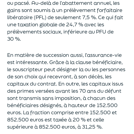
ou pacsé.
Au-delà
de l’abattement annuel,
les
gains sont soumis à un prélèvement forfaitaire
libératoire (PFL) de seulement 7,5 %. Ce qui fait
une taxation globale de
24,7 % avec les
prélèvements sociaux, inférieure au PFU de
30 %.
En matière de succession aus
si, l’assurance-vie
est intéressante. Grâce à la clause bénéficiaire,
le souscripteur peut désigner la ou les personnes
de son choix qui recevront, à son décès, les
capitaux du contrat.
En outre, les capitaux issus
des primes versées avant les 70 ans du déf
unt
sont transmis sans imposition, à chacun des
bénéficiaires désignés, à hauteur de 152.500
euros.
La fraction comprise entre 152.500 et
852.500 euros
est taxée à 20 % et celle
supérieure à 852.500 euros, à 31,
2
5
%.