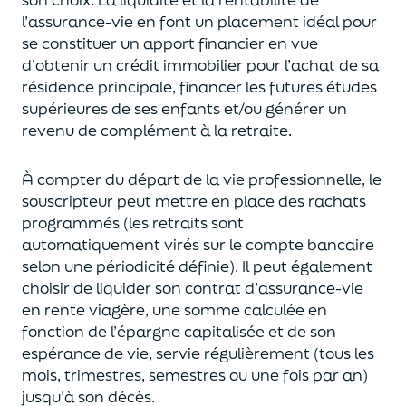
l’assurance-vie en font
un
placement
idéal
pour
se constituer un apport financier en vue
d’obtenir un
crédit immobilier pour l’achat de
s
a
résidence principale, financer les futures études
supérieures de ses enfants
et/
ou
générer un
revenu de complément à la retraite.
À compter du départ de la vie professionnel
le,
l
e
souscripteur
peut mettre en place des rachats
programmés
(les retraits sont
automatiquement virés sur le compte bancaire
selon une périodicité définie). Il peut également
choi
sir
de liquider son contrat d’assurance-vie
en rente viagère
, une somme calculée en
fonction de l’épargne capitalisée et de
son
espérance de vie
,
servie régulièrement (tous les
mois, trimestres, semestres ou une fois par an
)
jusqu’à son décès.