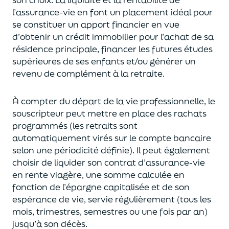
l’assurance-vie en font
un
placement
idéal
pour
se constituer un apport financier en vue
d’obtenir un
crédit immobilier pour l’achat de
s
a
résidence principale, financer les futures études
supérieures de ses enfants
et/
ou
générer un
revenu de complément à la retraite.
À compter du départ de la vie professionnel
le,
l
e
souscripteur
peut mettre en place des rachats
programmés
(les retraits sont
automatiquement virés sur le compte bancaire
selon une périodicité définie). Il peut également
choi
sir
de liquider son contrat d’assurance-vie
en rente viagère
, une somme calculée en
fonction de l’épargne capitalisée et de
son
espérance de vie
,
servie régulièrement (tous les
mois, trimestres, semestres ou une fois par an
)
jusqu’à son décès.