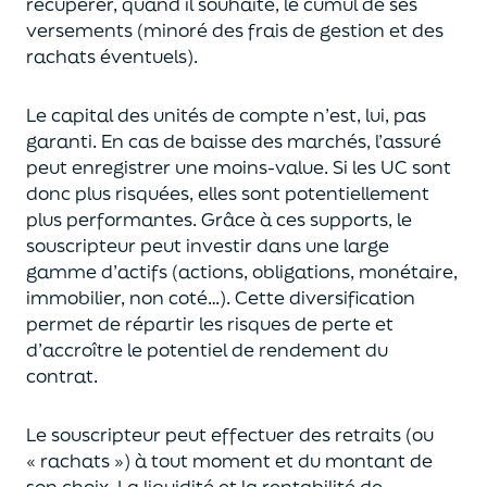
récupérer
, quand il souhaite,
le cumul de ses
versements (
minoré des frais de gestion et des
rachats éventuels).
Le capital des unités de compte n’est, lui, pas
garanti. En cas
de baisse des marchés,
l’assuré
peut enregistrer une moins-value. Si les UC sont
donc plus risquées, elles sont potentiellement
plus performantes.
Grâce à ces supports, le
souscripteur peut
investir dans une large
gamme d’actifs (actions, obligations, monétaire,
immobilier, non coté…)
. Cette diversification
permet de répartir les risques de perte et
d’accroître le potentiel
de
rendement du
contrat.
Le souscripteur peut effectuer des retraits (
ou
« rachats »)
à tout moment et du montant de
son choix
. La
liquidité
et
la rentabilité de