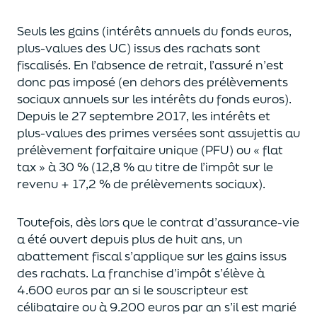
Seuls les gains (intérêts annuels du fonds euros,
plus-values des UC)
issus des rachats sont
fiscalisés. En l’absence de retrait, l’assuré n’est
donc pas imposé
(
en dehors des prélèvements
sociaux annuels sur les intérêts du fonds euros
)
.
Depuis le 27 septembre 2017,
les intérêts et
plus-values des primes versées
sont assujettis au
prélèvement forfaitaire unique (P
FU) ou « flat
tax » à 30 % (12,8 % au titre de l’impôt sur le
revenu + 17,2 % de prélèvements sociaux).
Toutefois, dès lors que le contrat d’assurance-vie
a été ouvert depuis plus de huit ans,
un
abattement fiscal s’applique sur les gains issus
des rachats.
La franchise d’impôt
s’élève à
4.600 euros par an si le souscripteur
est
célibataire ou à 9.200 euros
par an
s’il est marié