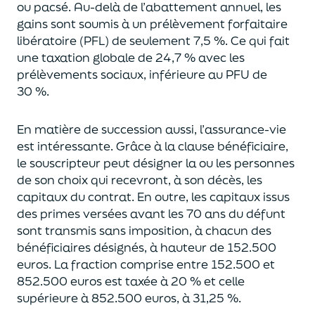
ou pacsé.
Au-delà
de l’abattement annuel,
les
gains sont soumis à un prélèvement forfaitaire
libératoire (PFL) de seulement 7,5 %. Ce qui fait
une taxation globale de
24,7 % avec les
prélèvements sociaux, inférieure au PFU de
30 %.
En matière de succession aus
si, l’assurance-vie
est intéressante. Grâce à la clause bénéficiaire,
le souscripteur peut désigner la ou les personnes
de son choix qui recevront, à son décès, les
capitaux du contrat.
En outre, les capitaux issus
des primes versées avant les 70 ans du déf
unt
sont transmis sans imposition, à chacun des
bénéficiaires désignés, à hauteur de 152.500
euros.
La fraction comprise entre 152.500 et
852.500 euros
est taxée à 20 % et celle
supérieure à 852.500 euros, à 31,
2
5
%.