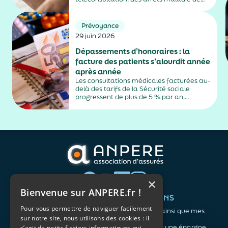
plus de trois jours, sauf exceptions. Cette
mesure, issue de la loi contre les fraudes
sociales et fiscales, s'inscrit dans un
Prévoyance
durcissement plus...
29 juin 2026
Dépassements d’honoraires : la
facture des patients s’alourdit année
après année
Les consultations médicales facturées au-
delà des tarifs de la Sécurité sociale
progressent de plus de 5 % par an,
alimentés par la montée en puissance des
médecins exerçant en secteur 2.
×
Bienvenue sur ANPERE.fr !
QUI SOMMES-NOUS ?
VOS BESOINS
Pour vous permettre de naviguer facilement
L'association
Me protéger ainsi que mes
sur notre site, nous utilisons des cookies : il
Notre organisation
proches
L’équipe
Me constituer une épargne
s’agit de petits fichiers informatiques qui