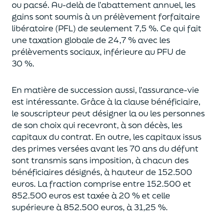
ou pacsé.
Au-delà
de l’abattement annuel,
les
gains sont soumis à un prélèvement forfaitaire
libératoire (PFL) de seulement 7,5 %. Ce qui fait
une taxation globale de
24,7 % avec les
prélèvements sociaux, inférieure au PFU de
30 %.
En matière de succession aus
si, l’assurance-vie
est intéressante. Grâce à la clause bénéficiaire,
le souscripteur peut désigner la ou les personnes
de son choix qui recevront, à son décès, les
capitaux du contrat.
En outre, les capitaux issus
des primes versées avant les 70 ans du déf
unt
sont transmis sans imposition, à chacun des
bénéficiaires désignés, à hauteur de 152.500
euros.
La fraction comprise entre 152.500 et
852.500 euros
est taxée à 20 % et celle
supérieure à 852.500 euros, à 31,
2
5
%.