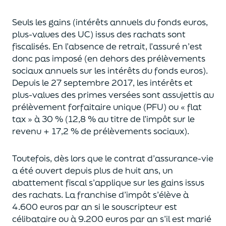
Seuls les gains (intérêts annuels du fonds euros,
plus-values des UC)
issus des rachats sont
fiscalisés. En l’absence de retrait, l’assuré n’est
donc pas imposé
(
en dehors des prélèvements
sociaux annuels sur les intérêts du fonds euros
)
.
Depuis le 27 septembre 2017,
les intérêts et
plus-values des primes versées
sont assujettis au
prélèvement forfaitaire unique (P
FU) ou « flat
tax » à 30 % (12,8 % au titre de l’impôt sur le
revenu + 17,2 % de prélèvements sociaux).
Toutefois, dès lors que le contrat d’assurance-vie
a été ouvert depuis plus de huit ans,
un
abattement fiscal s’applique sur les gains issus
des rachats.
La franchise d’impôt
s’élève à
4.600 euros par an si le souscripteur
est
célibataire ou à 9.200 euros
par an
s’il est marié