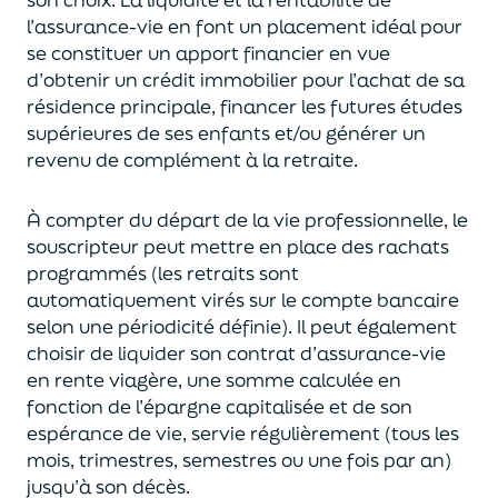
l’assurance-vie en font
un
placement
idéal
pour
se constituer un apport financier en vue
d’obtenir un
crédit immobilier pour l’achat de
s
a
résidence principale, financer les futures études
supérieures de ses enfants
et/
ou
générer un
revenu de complément à la retraite.
À compter du départ de la vie professionnel
le,
l
e
souscripteur
peut mettre en place des rachats
programmés
(les retraits sont
automatiquement virés sur le compte bancaire
selon une périodicité définie). Il peut également
choi
sir
de liquider son contrat d’assurance-vie
en rente viagère
, une somme calculée en
fonction de l’épargne capitalisée et de
son
espérance de vie
,
servie régulièrement (tous les
mois, trimestres, semestres ou une fois par an
)
jusqu’à son décès.