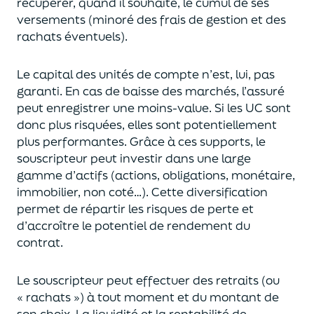
récupérer
, quand il souhaite,
le cumul de ses
versements (
minoré des frais de gestion et des
rachats éventuels).
Le capital des unités de compte n’est, lui, pas
garanti. En cas
de baisse des marchés,
l’assuré
peut enregistrer une moins-value. Si les UC sont
donc plus risquées, elles sont potentiellement
plus performantes.
Grâce à ces supports, le
souscripteur peut
investir dans une large
gamme d’actifs (actions, obligations, monétaire,
immobilier, non coté…)
. Cette diversification
permet de répartir les risques de perte et
d’accroître le potentiel
de
rendement du
contrat.
Le souscripteur peut effectuer des retraits (
ou
« rachats »)
à tout moment et du montant de
son choix
. La
liquidité
et
la rentabilité de