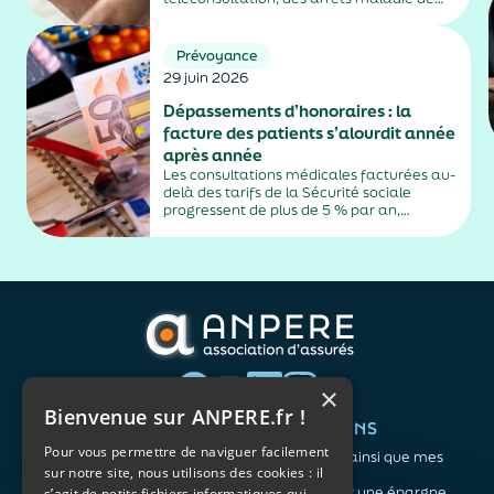
plus de trois jours, sauf exceptions. Cette
mesure, issue de la loi contre les fraudes
sociales et fiscales, s'inscrit dans un
Prévoyance
durcissement plus...
29 juin 2026
Dépassements d’honoraires : la
facture des patients s’alourdit année
après année
Les consultations médicales facturées au-
delà des tarifs de la Sécurité sociale
progressent de plus de 5 % par an,
alimentés par la montée en puissance des
médecins exerçant en secteur 2.
×
Bienvenue sur ANPERE.fr !
QUI SOMMES-NOUS ?
VOS BESOINS
Pour vous permettre de naviguer facilement
L'association
Me protéger ainsi que mes
sur notre site, nous utilisons des cookies : il
Notre organisation
proches
L’équipe
Me constituer une épargne
s’agit de petits fichiers informatiques qui